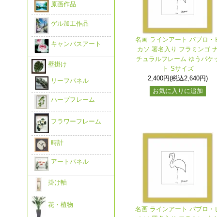
原画作品
ゲル加工作品
名画 ラインアート パブロ・
キャンバスアート
カソ 署名入り フラミンゴ 
チュラルフレーム ゆうパケ
壁掛け
ト Sサイズ
2,400円(税込2,640円)
リーフパネル
お気に入りに追加
ハーブフレーム
フラワーフレーム
時計
アートパネル
掛け軸
花・植物
名画 ラインアート パブロ・