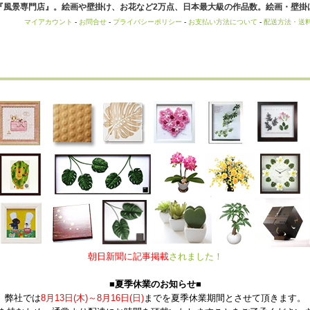
風景専門店』。絵画や壁掛け、お花など2万点、日本最大級の作品数。絵画・壁掛け
マイアカウント
-
お問合せ
-
プライバシーポリシー
-
お支払い方法について
-
配送方法・送
朝日新聞に記事掲載
されました！
■夏季休業のお知らせ■
弊社では
8月13日(木)～8月16日(日)
までを夏季休業期間とさせて頂きます。