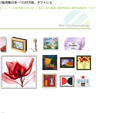
販売数日本一*の20万枚。ギフトにも
料について
-
特定商取引法に基づく表記
-
会社概要
-
風景特選店
-
風景投稿販売
-
ブログ