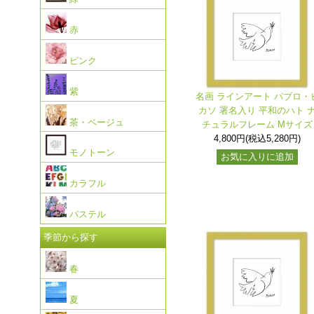
赤
ピンク
紫
名画 ラインアート パブロ・
カソ 署名入り 平和のハト 
茶・ベージュ
チュラルフレーム Mサイズ
4,800円(税込5,280円)
モノトーン
お気に入りに追加
カラフル
パステル
季節から探す
春
夏