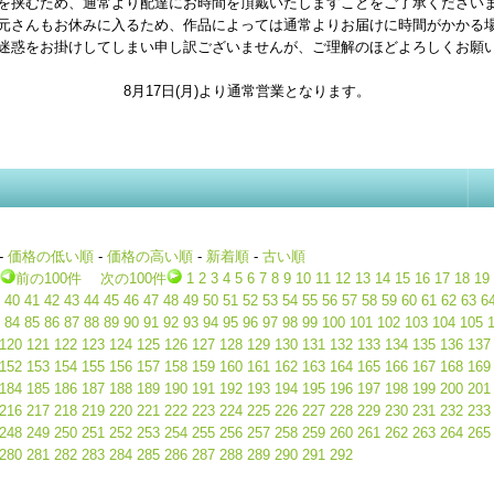
を挟むため、通常より配達にお時間を頂戴いたしますことをご了承ください
元さんもお休みに入るため、作品によっては通常よりお届けに時間がかかる
迷惑をお掛けしてしまい申し訳ございませんが、ご理解のほどよろしくお願
8月17日(月)より通常営業となります。
-
価格の低い順
-
価格の高い順
-
新着順
-
古い順
前の100件
次の100件
1
2
3
4
5
6
7
8
9
10
11
12
13
14
15
16
17
18
19
40
41
42
43
44
45
46
47
48
49
50
51
52
53
54
55
56
57
58
59
60
61
62
63
6
84
85
86
87
88
89
90
91
92
93
94
95
96
97
98
99
100
101
102
103
104
105
120
121
122
123
124
125
126
127
128
129
130
131
132
133
134
135
136
137
152
153
154
155
156
157
158
159
160
161
162
163
164
165
166
167
168
169
184
185
186
187
188
189
190
191
192
193
194
195
196
197
198
199
200
201
216
217
218
219
220
221
222
223
224
225
226
227
228
229
230
231
232
233
248
249
250
251
252
253
254
255
256
257
258
259
260
261
262
263
264
265
280
281
282
283
284
285
286
287
288
289
290
291
292