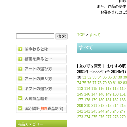
休暇
また、作品の制作
お客さまにはご
TOP
>
すべて
すべて
[ 並び順を変更 ] -
おすすめ順
2901件～3000件 (全 29145件)
30
31
32
33
34
35
36
37
38
39
74
75
76
77
78
79
80
81
82
83
113
114
115
116
117
118
119
145
146
147
148
149
150
151
177
178
179
180
181
182
183
209
210
211
212
213
214
215
241
242
243
244
245
246
247
273
274
275
276
277
278
279
商品カテゴリー