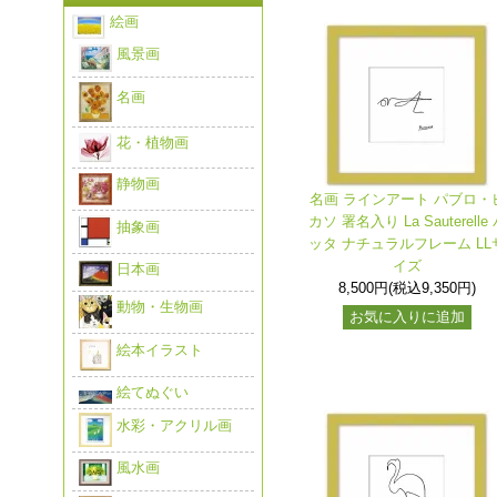
絵画
風景画
名画
花・植物画
静物画
名画 ラインアート パブロ・
カソ 署名入り La Sauterelle
抽象画
ッタ ナチュラルフレーム LL
イズ
日本画
8,500円(税込9,350円)
動物・生物画
お気に入りに追加
絵本イラスト
絵てぬぐい
水彩・アクリル画
風水画