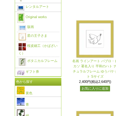
レンタルアート
Original works
版画
星の王子さま
桜皮細工（かばざい
く）
ボタニカルフレーム
名画 ラインアート パブロ・
カソ 署名入り 平和のハト 
チュラルフレーム ゆうパケ
ギフト券
ト Sサイズ
色から探す
2,400円(税込2,640円)
お気に入りに追加
黄色
青
緑