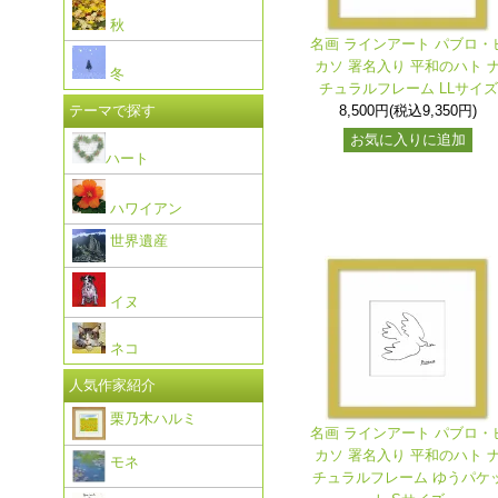
秋
名画 ラインアート パブロ・
カソ 署名入り 平和のハト 
冬
チュラルフレーム LLサイズ
8,500円(税込9,350円)
テーマで探す
お気に入りに追加
ハート
ハワイアン
世界遺産
イヌ
ネコ
人気作家紹介
栗乃木ハルミ
名画 ラインアート パブロ・
カソ 署名入り 平和のハト 
モネ
チュラルフレーム ゆうパケ