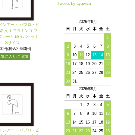
Tweets by ayuwara
2026年8月
インアート パブロ・ピ
日
月
火
水
木
金
土
署名入り フラミンゴ ブ
フレーム ゆうパケット
1
Sサイズ
2
3
4
5
6
7
8
400円(税込2,640円)
9
10
11
12
13
14
15
お気に入りに追加
16
17
18
19
20
21
22
23
24
25
26
27
28
29
30
31
2026年9月
日
月
火
水
木
金
土
1
2
3
4
5
6
7
8
9
10
11
12
13
14
15
16
17
18
19
インアート パブロ・ピ
20
21
22
23
24
25
26