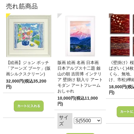
売れ筋商品
【絵画】ジョン ボッチ
版画 絵画 名画 日本画
《壁掛け》桜
「アーンズ ブーケ」(版
日本アルプス十二題 劔
ばざいく)4枚
画シルクスクリーン)
山の朝 吉田博 インテリ
くら、無地、
ア 壁掛け 額入り アート
け、市松)樺
32,000円(税込35,200
モダン アートフレーム
円)
18,000円(税
おしゃれ
円)
10,000円(税込11,000
円)
サイ
ズ