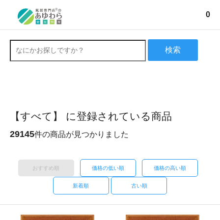
0
検索
【すべて】 に登録されている商品
29145
件の商品が見つかりました
おすすめ順
価格の低い順
価格の高い順
新着順
古い順