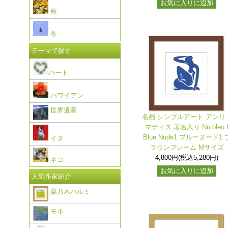
お気に入りに追加
秋
冬
テーマで探す
ハート
ハワイアン
世界遺産
名画 シンプルアート アンリ
マティス 署名入り Nu bleu 
Blue Nude1 ブルーヌード1 
イヌ
ラウンフレーム Mサイズ
4,800円(税込5,280円)
ネコ
お気に入りに追加
人気作家紹介
栗乃木ハルミ
モネ