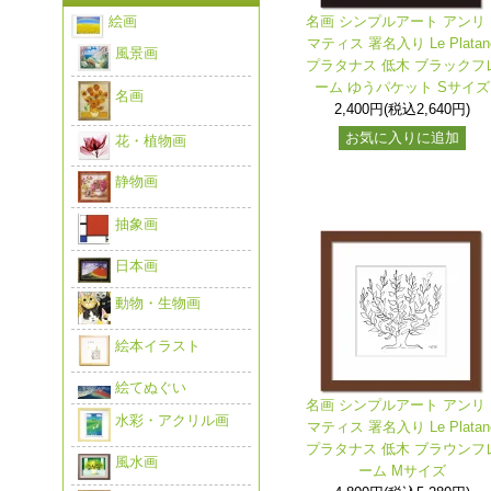
絵画
名画 シンプルアート アンリ
マティス 署名入り Le Platan
風景画
プラタナス 低木 ブラックフ
ーム ゆうパケット Sサイズ
名画
2,400円(税込2,640円)
お気に入りに追加
花・植物画
静物画
抽象画
日本画
動物・生物画
絵本イラスト
絵てぬぐい
名画 シンプルアート アンリ
水彩・アクリル画
マティス 署名入り Le Platan
プラタナス 低木 ブラウンフ
風水画
ーム Mサイズ