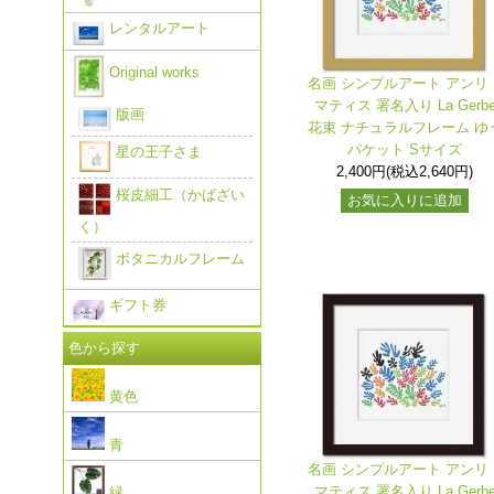
レンタルアート
Original works
名画 シンプルアート アンリ
マティス 署名入り La Gerb
版画
花束 ナチュラルフレーム ゆ
パケット Sサイズ
星の王子さま
2,400円(税込2,640円)
桜皮細工（かばざい
お気に入りに追加
く）
ボタニカルフレーム
ギフト券
色から探す
黄色
青
名画 シンプルアート アンリ
マティス 署名入り La Gerb
緑