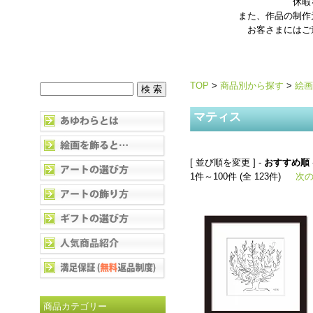
休暇
また、作品の制作
お客さまにはご
TOP
>
商品別から探す
>
絵画
マティス
[ 並び順を変更 ] -
おすすめ順
1件～100件 (全 123件)
次の
商品カテゴリー