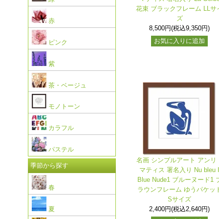
花束 ブラックフレーム LLサ
ズ
赤
8,500円(税込9,350円)
お気に入りに追加
ピンク
紫
茶・ベージュ
モノトーン
カラフル
パステル
名画 シンプルアート アンリ
季節から探す
マティス 署名入り Nu bleu 
Blue Nude1 ブルーヌード1 
春
ラウンフレーム ゆうパケッ
Sサイズ
夏
2,400円(税込2,640円)