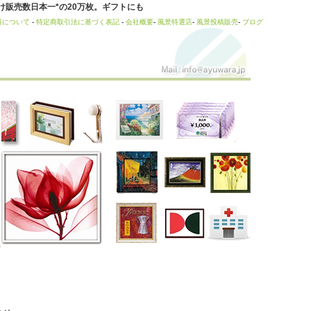
販売数日本一*の20万枚。ギフトにも
料について
-
特定商取引法に基づく表記
-
会社概要
-
風景特選店
-
風景投稿販売
-
ブログ