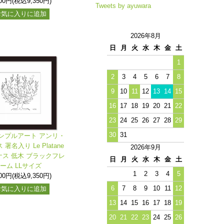
500円(税込9,350円)
Tweets by ayuwara
お気に入りに追加
2026年8月
日
月
火
水
木
金
土
1
2
3
4
5
6
7
8
9
10
11
12
13
14
15
16
17
18
19
20
21
22
23
24
25
26
27
28
29
30
31
ンプルアート アンリ・
署名入り Le Platane
2026年9月
ス 低木 ブラックフレ
日
月
火
水
木
金
土
ーム LLサイズ
1
2
3
4
5
500円(税込9,350円)
6
7
8
9
10
11
12
お気に入りに追加
13
14
15
16
17
18
19
20
21
22
23
24
25
26