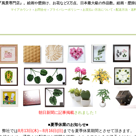
風景専門店』。絵画や壁掛け、お花など2万点、日本最大級の作品数。絵画・壁掛け
マイアカウント
-
お問合せ
-
プライバシーポリシー
-
お支払い方法について
-
配送方法・送
朝日新聞に記事掲載
されました！
■夏季休業のお知らせ■
弊社では
8月13日(木)～8月16日(日)
までを夏季休業期間とさせて頂きます。