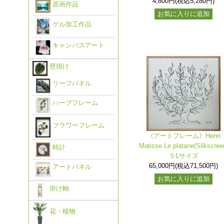
4,800円(税込5,280円)
原画作品
お気に入りに追加
ゲル加工作品
キャンバスアート
壁掛け
リーフパネル
ハーブフレーム
フラワーフレーム
《アートフレーム》Henri
Matisse Le platane(Silkscree
時計
５Lサイズ
65,000円(税込71,500円)
アートパネル
お気に入りに追加
掛け軸
花・植物