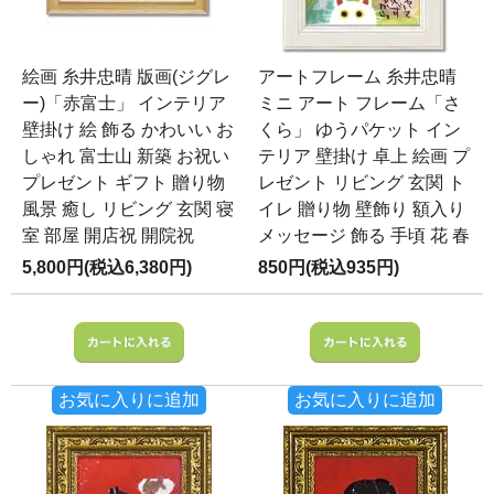
絵画 糸井忠晴 版画(ジグレ
アートフレーム 糸井忠晴
ー)「赤富士」 インテリア
ミニ アート フレーム「さ
壁掛け 絵 飾る かわいい お
くら」 ゆうパケット イン
しゃれ 富士山 新築 お祝い
テリア 壁掛け 卓上 絵画 プ
プレゼント ギフト 贈り物
レゼント リビング 玄関 ト
風景 癒し リビング 玄関 寝
イレ 贈り物 壁飾り 額入り
室 部屋 開店祝 開院祝
メッセージ 飾る 手頃 花 春
5,800円(税込6,380円)
850円(税込935円)
お気に入りに追加
お気に入りに追加