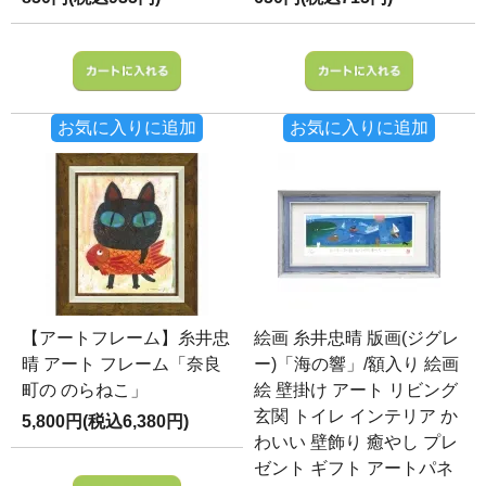
お気に入りに追加
お気に入りに追加
【アートフレーム】糸井忠
絵画 糸井忠晴 版画(ジグレ
晴 アート フレーム「奈良
ー)「海の響」/額入り 絵画
町の のらねこ」
絵 壁掛け アート リビング
玄関 トイレ インテリア か
5,800円(税込6,380円)
わいい 壁飾り 癒やし プレ
ゼント ギフト アートパネ