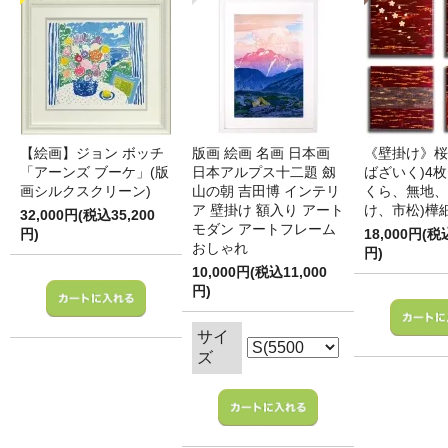
【絵画】ジョン ボッチ
版画 絵画 名画 日本画
《壁掛け》桜
「アーンズ ブーケ」(版
日本アルプス十二題 劔
ばざいく)4枚
画シルクスクリーン)
山の朝 吉田博 インテリ
くら、無地、
ア 壁掛け 額入り アート
け、市松)樺
32,000円(税込35,200
モダン アートフレーム
円)
18,000円(税
おしゃれ
円)
10,000円(税込11,000
円)
サイ
ズ