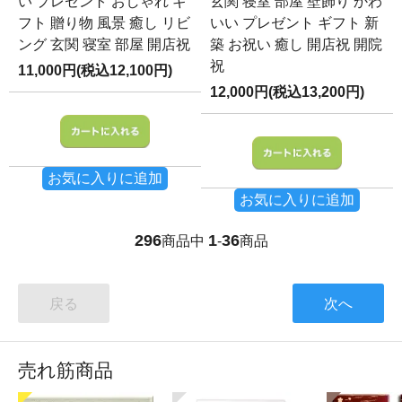
い プレゼント おしゃれ ギ
玄関 寝室 部屋 壁飾り かわ
フト 贈り物 風景 癒し リビ
いい プレゼント ギフト 新
ング 玄関 寝室 部屋 開店祝
築 お祝い 癒し 開店祝 開院
祝
11,000円(税込12,100円)
12,000円(税込13,200円)
お気に入りに追加
お気に入りに追加
296
1
36
商品中
-
商品
戻る
次へ
売れ筋商品