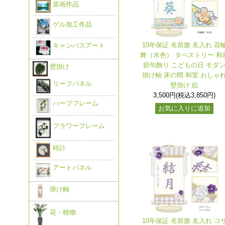
原画作品
ゲル加工作品
10年保証 名前旗 名入れ 花
キャンバスアート
舞（水色） タペストリー 和
節句飾り こどもの日 モダ
壁掛け
掛け軸 床の間 和室 おしゃ
リーフパネル
壁掛け 絵
3,500円(税込3,850円)
ハーブフレーム
お気に入りに追加
フラワーフレーム
時計
アートパネル
掛け軸
花・植物
10年保証 名前旗 名入れ コ