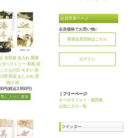
会員専用ページ
会員価格でお買い物♪
新規会員登録はこちら
証 名前旗 名入れ 開運
ログイン
黒) タペストリー 和風 節
 こどもの日 モダン 掛
の間 和室 おしゃれ 壁
掛け 絵
500円(税込3,850円)
｜フリーページ
お気に入りに追加
オーロラフォト・堀田東
お気に入り一覧