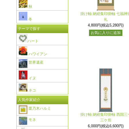
秋
掛け軸 納経集印掛軸 七福神
冬
礼
4,800円(税込5,280円)
テーマで探す
お気に入りに追加
ハート
ハワイアン
世界遺産
イヌ
ネコ
人気作家紹介
栗乃木ハルミ
掛け軸 納経集印掛軸 西国三
モネ
三ケ所
6,000円(税込6,600円)