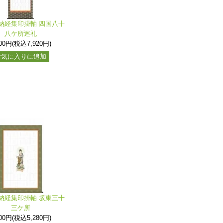
納経集印掛軸 四国八十
八ケ所巡礼
200円(税込7,920円)
お気に入りに追加
納経集印掛軸 坂東三十
三ケ所
800円(税込5,280円)