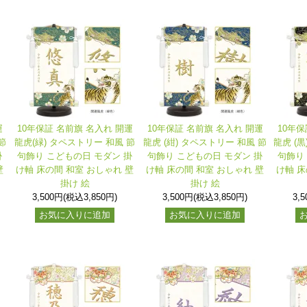
運
10年保証 名前旗 名入れ 開運
10年保証 名前旗 名入れ 開運
10年保
節
龍虎(緑) タペストリー 和風 節
龍虎 (紺) タペストリー 和風 節
龍虎 (
掛
句飾り こどもの日 モダン 掛
句飾り こどもの日 モダン 掛
句飾り
壁
け軸 床の間 和室 おしゃれ 壁
け軸 床の間 和室 おしゃれ 壁
け軸 床
掛け 絵
掛け 絵
3,500円(税込3,850円)
3,500円(税込3,850円)
3,
お気に入りに追加
お気に入りに追加