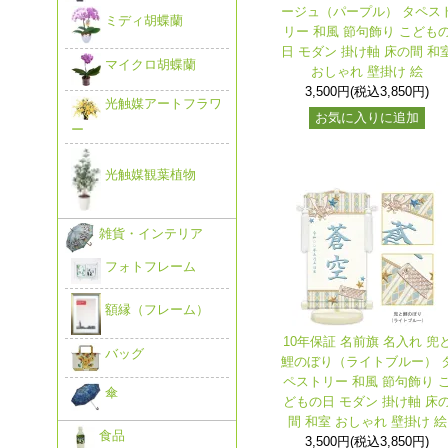
ージュ（パープル） タペス
ミディ胡蝶蘭
リー 和風 節句飾り こども
日 モダン 掛け軸 床の間 和
マイクロ胡蝶蘭
おしゃれ 壁掛け 絵
3,500円(税込3,850円)
光触媒アートフラワ
お気に入りに追加
ー
光触媒観葉植物
雑貨・インテリア
フォトフレーム
額縁（フレーム）
10年保証 名前旗 名入れ 兜
バッグ
鯉のぼり（ライトブルー） 
ペストリー 和風 節句飾り 
傘
どもの日 モダン 掛け軸 床
間 和室 おしゃれ 壁掛け 絵
食品
3,500円(税込3,850円)