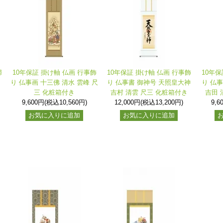
婦
10年保証 掛け軸 仏画 行事飾
10年保証 掛け軸 仏画 行事飾
10年保
り 仏事画 十三佛 清水 雲峰 尺
り 仏事書 御神号 天照皇大神
り 仏
三 化粧箱付き
吉村 清雲 尺三 化粧箱付き
吉田 
9,600円(税込10,560円)
12,000円(税込13,200円)
9,6
お気に入りに追加
お気に入りに追加