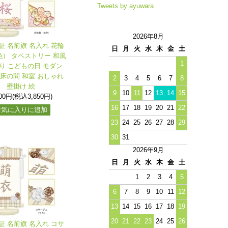
Tweets by ayuwara
2026年8月
証 名前旗 名入れ 花輪
日
月
火
水
木
金
土
） タペストリー 和風
1
り こどもの日 モダン
 床の間 和室 おしゃれ
2
3
4
5
6
7
8
壁掛け 絵
9
10
11
12
13
14
15
500円(税込3,850円)
16
17
18
19
20
21
22
お気に入りに追加
23
24
25
26
27
28
29
30
31
2026年9月
日
月
火
水
木
金
土
1
2
3
4
5
6
7
8
9
10
11
12
13
14
15
16
17
18
19
20
21
22
23
24
25
26
証 名前旗 名入れ コサ