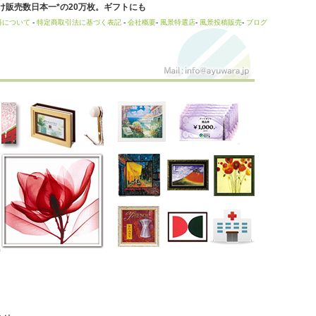
販売数日本一*の20万枚。ギフトにも
料について
-
特定商取引法に基づく表記
-
会社概要
-
風景特選店
-
風景投稿販売
-
ブログ