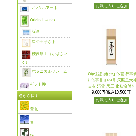
お気に入りに追加
レンタルアート
Original works
版画
星の王子さま
桜皮細工（かばざい
く）
ボタニカルフレーム
10年保証 掛け軸 仏画 行事
り 仏事書 御神号 天照皇大
ギフト券
吉村 清雲 尺三 化粧箱付き
9,600円(税込10,560円)
色から探す
お気に入りに追加
黄色
青
緑