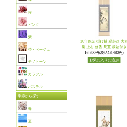
赤
ピンク
紫
10年保証 掛け軸 縁起画 夫
梟 上村 修香 尺五 桐箱付き
茶・ベージュ
16,800円(税込18,480円)
お気に入りに追加
モノトーン
カラフル
パステル
季節から探す
春
夏