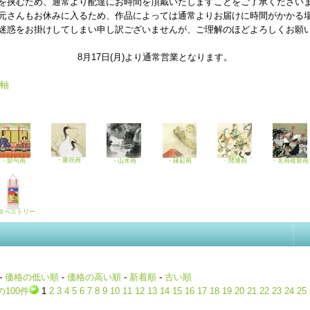
を挟むため、通常より配達にお時間を頂戴いたしますことをご了承ください
元さんもお休みに入るため、作品によっては通常よりお届けに時間がかかる
迷惑をお掛けしてしまい申し訳ございませんが、ご理解のほどよろしくお願
8月17日(月)より通常営業となります。
軸
・慶祝画
・節句画
・山水画
・縁起画
・開運画
・名画複製画
タペストリー
-
価格の低い順
-
価格の高い順
-
新着順
-
古い順
の100件
1
2
3
4
5
6
7
8
9
10
11
12
13
14
15
16
17
18
19
20
21
22
23
24
25