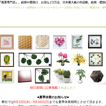
風景専門店』。絵画や壁掛け、お花など2万点、日本最大級の作品数。絵画・壁掛け
マイアカウント
-
お問合せ
-
プライバシーポリシー
-
お支払い方法について
-
配送方法・送
朝日新聞に記事掲載
されました！
■夏季休業のお知らせ■
弊社では
8月13日(木)～8月16日(日)
までを夏季休業期間とさせて頂きます。