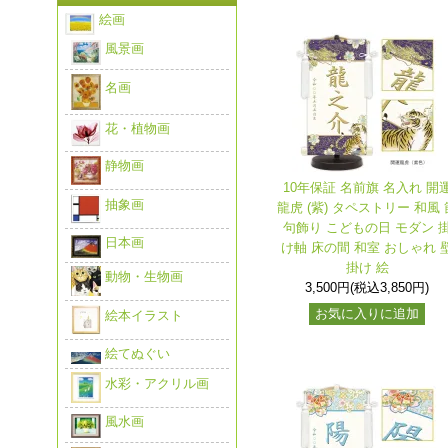
絵画
風景画
名画
花・植物画
静物画
10年保証 名前旗 名入れ 開
抽象画
龍虎 (紫) タペストリー 和風 
句飾り こどもの日 モダン 
日本画
け軸 床の間 和室 おしゃれ 
掛け 絵
動物・生物画
3,500円(税込3,850円)
お気に入りに追加
絵本イラスト
絵てぬぐい
水彩・アクリル画
風水画