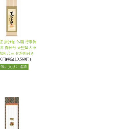
証 掛け軸 仏画 行事飾
事書 御神号 天照皇大神
清悠 尺三 化粧箱付き
00円(税込10,560円)
お気に入りに追加