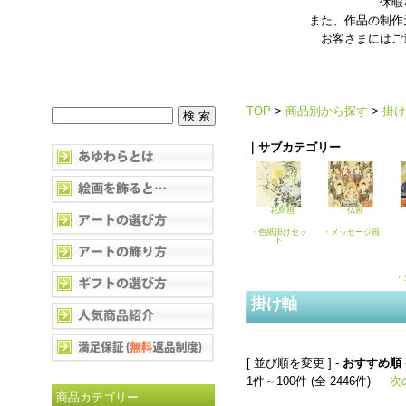
休暇
また、作品の制作
お客さまにはご
TOP
>
商品別から探す
>
掛け
｜サブカテゴリー
・花鳥画
・仏画
・色紙掛けセッ
・メッセージ画
ト
・
掛け軸
[ 並び順を変更 ] -
おすすめ順
1件～100件 (全 2446件)
次
商品カテゴリー