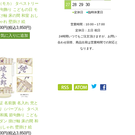
（モカ） タペストリー
27
28
29
30
節句飾り こどもの日 モ
■
定休日
■
臨時休業日
け軸 床の間 和室 おし
ゃれ 壁掛け 絵
営業時間：10:00～17:00
500円(税込3,850円)
定休日：土日 祝日
お気に入りに追加
24時間いつでもご注文頂けますが、お問い
合わせ回答、商品出荷は営業時間での対応と
なります。
証 名前旗 名入れ 兜と
り（パープル） タペス
 和風 節句飾り こども
ダン 掛け軸 床の間 和
おしゃれ 壁掛け 絵
500円(税込3,850円)