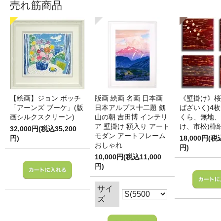
売れ筋商品
【絵画】ジョン ボッチ
版画 絵画 名画 日本画
《壁掛け》桜
「アーンズ ブーケ」(版
日本アルプス十二題 劔
ばざいく)4枚
画シルクスクリーン)
山の朝 吉田博 インテリ
くら、無地、
ア 壁掛け 額入り アート
け、市松)樺
32,000円(税込35,200
モダン アートフレーム
円)
18,000円(税
おしゃれ
円)
10,000円(税込11,000
円)
サイ
ズ