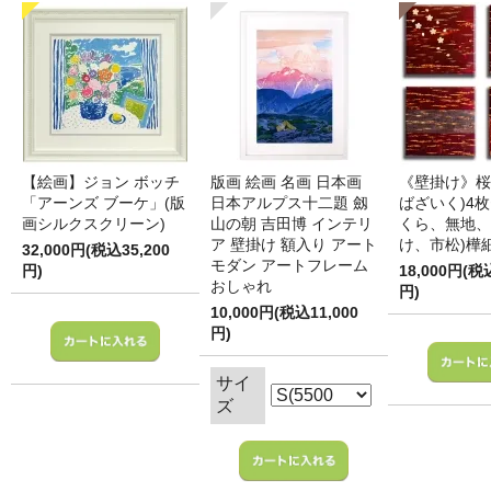
【絵画】ジョン ボッチ
版画 絵画 名画 日本画
《壁掛け》桜
「アーンズ ブーケ」(版
日本アルプス十二題 劔
ばざいく)4枚
画シルクスクリーン)
山の朝 吉田博 インテリ
くら、無地、
ア 壁掛け 額入り アート
け、市松)樺
32,000円(税込35,200
モダン アートフレーム
円)
18,000円(税
おしゃれ
円)
10,000円(税込11,000
円)
サイ
ズ