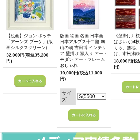
【絵画】ジョン ボッチ
版画 絵画 名画 日本画
《壁掛け》桜
「アーンズ ブーケ」(版
日本アルプス十二題 劔
ばざいく)4枚
画シルクスクリーン)
山の朝 吉田博 インテリ
くら、無地、
ア 壁掛け 額入り アート
け、市松)樺
32,000円(税込35,200
モダン アートフレーム
円)
18,000円(税
おしゃれ
円)
10,000円(税込11,000
円)
サイ
ズ