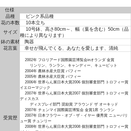
仕様
品種
ピンク系品種
花の本数
10本立ち
10号鉢、高さ80cm～、幅（葉を含む）50cm（品
サイズ
種により異なります）
鉢の素材
陶器
花言葉
幸せが飛んでくる、あなたを愛します、清純
2002年 フロリアード国際園芸博覧会inオランダ 金賞
リンリン、ランラン、キャンディー、キューピット
2004年 農林水産大臣賞 パフィー
2005年 農林水産大臣賞 パフィー
2006年 世界らん展日本大賞2006 個別審査部門 トロフィー賞
イエローマジック
2007年 世界らん展日本大賞2007 個別審査部門 トロフィー賞
ディスカス
ディスプレイ部門 奨励賞 アラウンド ザ オーキッド
2007年 チェンマイ国際園芸博覧会 金賞1席 ランラン
2007年 日本フラワー・オブ・ザ・イヤー 優秀賞 ニューバリ
受賞歴
ュー賞 チュンリー
2008年 世界らん展日本大賞2008 個別審査部門 トロフィー賞