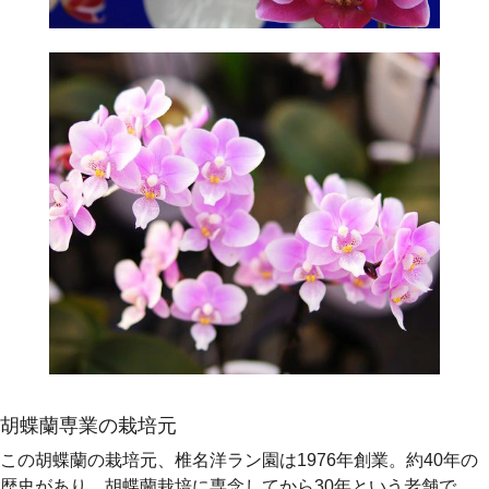
胡蝶蘭専業の栽培元
この胡蝶蘭の栽培元、椎名洋ラン園は1976年創業。約40年の
歴史があり、胡蝶蘭栽培に専念してから30年という老舗で