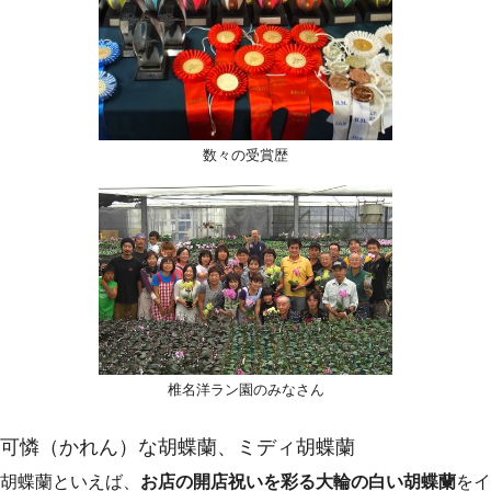
数々の受賞歴
椎名洋ラン園のみなさん
可憐（かれん）な胡蝶蘭、ミディ胡蝶蘭
胡蝶蘭といえば、
お店の開店祝いを彩る大輪の白い胡蝶蘭
をイ