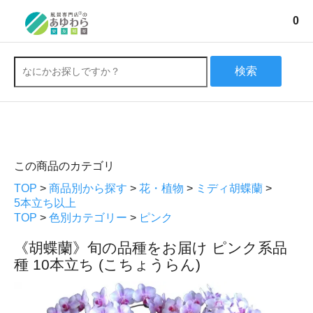
0
検索
この商品のカテゴリ
TOP
>
商品別から探す
>
花・植物
>
ミディ胡蝶蘭
>
5本立ち以上
TOP
>
色別カテゴリー
>
ピンク
《胡蝶蘭》旬の品種をお届け ピンク系品
種 10本立ち (こちょうらん)