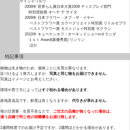
ゲイシャワルツ
2009年 世界らん展日本大賞2009 ディスプレイ部門
特別奨励賞 オヘヤ デ サイタ
2009年 日本フラワー・オブ・ザ・イヤー
ベストフラワー賞 カラークリエイト特別賞 リトルゼブラ
ベストフラワー賞 モストジョイ特別賞 サクラン
2010年 キューケンホフ・オーキッドショーinオランダ
１ｓｔ Award(最優秀賞) リンリン
ほか
特記事項
植物は生き物のため、個体ごとに生育が異なります。
近づけるよう努力しますが、
写真と同じ物をお届けできません
。
写真はイメージとお考えください。
環境や育て方によっては
すぐ枯れる場合があります
。
産地直送品です。鮮度は良くなりますが、
代引きが承れません
。
母の日需要・生育不良などで、
ご注文の品種が無くなった場合は、
違う品種で同じ色の胡蝶蘭をお届け致します
。
1週間程度でのお届け予定ですが、2週間ほどかかる場合があります。