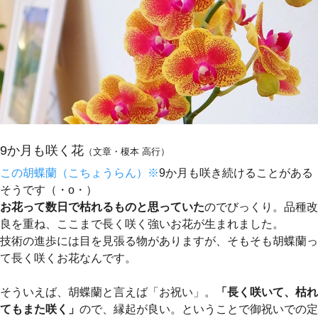
9か月も咲く花
（文章・榎本 高行）
この胡蝶蘭（こちょうらん）※
9か月も咲き続けることがある
そうです（・o・）
お花って数日で枯れるものと思っていた
のでびっくり。品種改
良を重ね、ここまで長く咲く強いお花が生まれました。
技術の進歩には目を見張る物がありますが、そもそも胡蝶蘭っ
て長く咲くお花なんです。
そういえば、胡蝶蘭と言えば「お祝い」。
「長く咲いて、枯れ
てもまた咲く」
ので、縁起が良い。ということで御祝いでの定