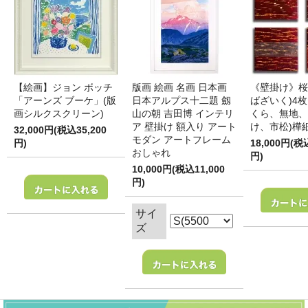
【絵画】ジョン ボッチ
版画 絵画 名画 日本画
《壁掛け》桜
「アーンズ ブーケ」(版
日本アルプス十二題 劔
ばざいく)4枚
画シルクスクリーン)
山の朝 吉田博 インテリ
くら、無地、
ア 壁掛け 額入り アート
け、市松)樺
32,000円(税込35,200
モダン アートフレーム
円)
18,000円(税
おしゃれ
円)
10,000円(税込11,000
円)
サイ
ズ