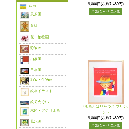
6,800円(税込7,480円)
絵画
お気に入りに追加
風景画
名画
花・植物画
静物画
抽象画
日本画
動物・生物画
絵本イラスト
絵てぬぐい
《版画》はりたつお プリン
水彩・アクリル画
ット
6,800円(税込7,480円)
風水画
お気に入りに追加