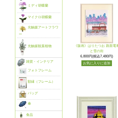
ミディ胡蝶蘭
マイクロ胡蝶蘭
光触媒アートフラワ
ー
《版画》はりたつお 路面電
光触媒観葉植物
と雪の街
6,800円(税込7,480円)
雑貨・インテリア
お気に入りに追加
フォトフレーム
額縁（フレーム）
バッグ
傘
食品