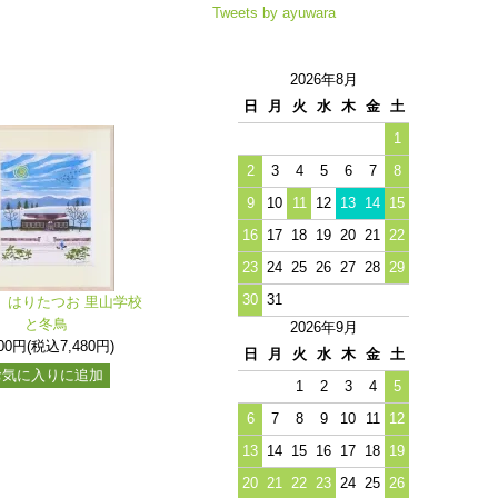
Tweets by ayuwara
2026年8月
日
月
火
水
木
金
土
1
2
3
4
5
6
7
8
9
10
11
12
13
14
15
16
17
18
19
20
21
22
23
24
25
26
27
28
29
30
31
》はりたつお 里山学校
と冬鳥
2026年9月
800円(税込7,480円)
日
月
火
水
木
金
土
お気に入りに追加
1
2
3
4
5
6
7
8
9
10
11
12
13
14
15
16
17
18
19
20
21
22
23
24
25
26