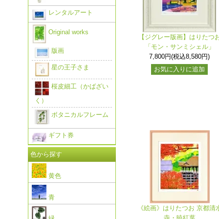
レンタルアート
Original works
【ジグレー版画】はりたつ
「モン・サンミシェル」
版画
7,800円(税込8,580円)
星の王子さま
お気に入りに追加
桜皮細工（かばざい
く）
ボタニカルフレーム
ギフト券
色から探す
黄色
青
《絵画》はりたつお 京都清
寺・暁紅葉
緑