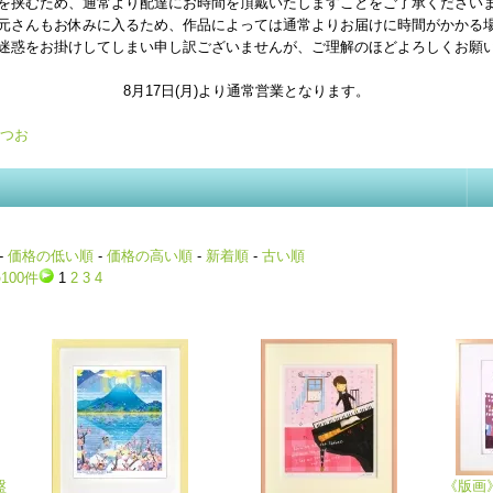
を挟むため、通常より配達にお時間を頂戴いたしますことをご了承ください
元さんもお休みに入るため、作品によっては通常よりお届けに時間がかかる
迷惑をお掛けしてしまい申し訳ございませんが、ご理解のほどよろしくお願
8月17日(月)より通常営業となります。
つお
-
価格の低い順
-
価格の高い順
-
新着順
-
古い順
100件
1
2
3
4
盤
《版画