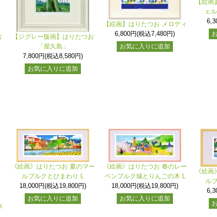
【絵画
ェル
6,
【絵画】はりたつお メロディ
6,800円(税込7,480円)
お
【ジグレー版画】はりたつお
「屋久島」
お気に入りに追加
7,800円(税込8,580円)
お気に入りに追加
《絵画》はりたつお 夏のマー
《絵画》はりたつお 春のレー
《絵画
ルブルクとひまわり L
ベンブルク城とりんごの木 L
ルブ
18,000円(税込19,800円)
18,000円(税込19,800円)
6,
お気に入りに追加
お気に入りに追加
水