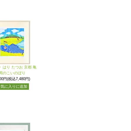
》はり たつお 京都 亀
岡のこいのぼり
800円(税込7,480円)
お気に入りに追加