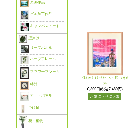
原画作品
ゲル加工作品
キャンバスアート
壁掛け
リーフパネル
ハーブフレーム
フラワーフレーム
《版画》はりたつお 鐘つき
塔
時計
6,800円(税込7,480円)
アートパネル
お気に入りに追加
掛け軸
花・植物