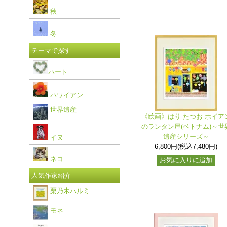
秋
冬
テーマで探す
ハート
ハワイアン
世界遺産
《絵画》はり たつお ホイア
のランタン屋(ベトナム)～世
遺産シリーズ～
イヌ
6,800円(税込7,480円)
ネコ
お気に入りに追加
人気作家紹介
栗乃木ハルミ
モネ