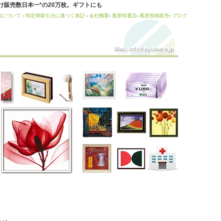
販売数日本一*の20万枚。ギフトにも
料について
-
特定商取引法に基づく表記
-
会社概要
-
風景特選店
-
風景投稿販売
-
ブログ