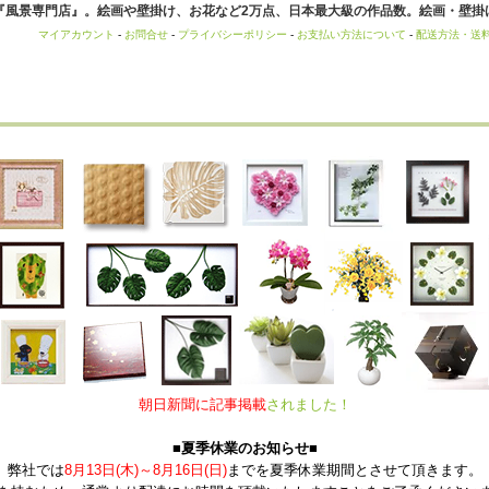
風景専門店』。絵画や壁掛け、お花など2万点、日本最大級の作品数。絵画・壁掛け
マイアカウント
-
お問合せ
-
プライバシーポリシー
-
お支払い方法について
-
配送方法・送
朝日新聞に記事掲載
されました！
■夏季休業のお知らせ■
弊社では
8月13日(木)～8月16日(日)
までを夏季休業期間とさせて頂きます。