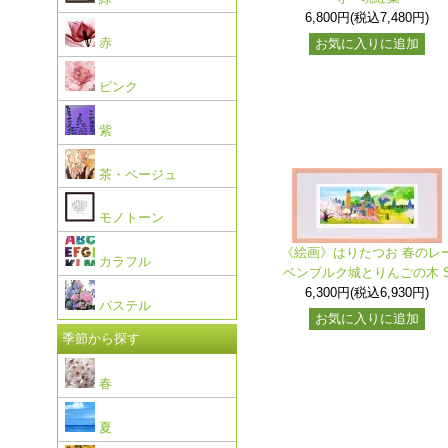
6,800円(税込7,480円)
赤
お気に入りに追加
ピンク
紫
茶・ベージュ
モノトーン
《絵画》はりたつお 春のレ
カラフル
ベンブルク城とりんごの木 
6,300円(税込6,930円)
パステル
お気に入りに追加
季節から探す
春
夏