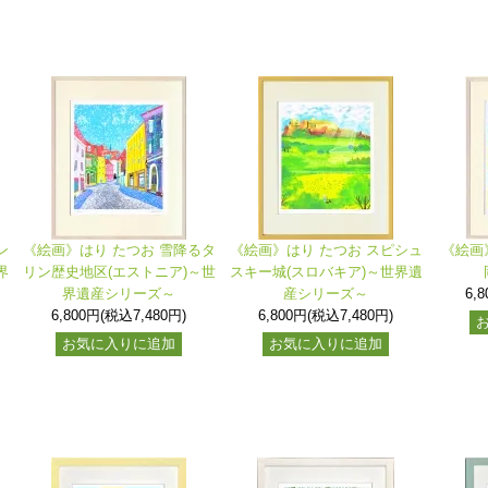
ン
《絵画》はり たつお 雪降るタ
《絵画》はり たつお スピシュ
《絵画
界
リン歴史地区(エストニア)～世
スキー城(スロバキア)～世界遺
界遺産シリーズ～
産シリーズ～
6,
6,800円(税込7,480円)
6,800円(税込7,480円)
お気に入りに追加
お気に入りに追加