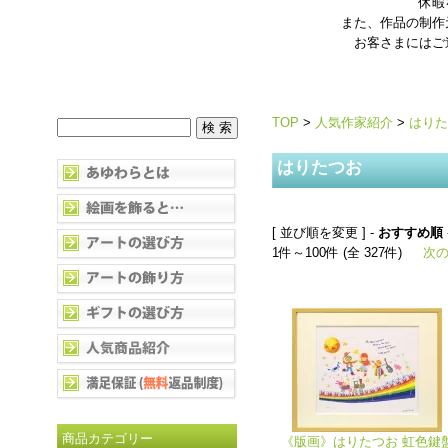
休暇
また、作品の制作
お客さまにはご
TOP
>
人気作家紹介
>
はりた
はりたつお
[ 並び順を変更 ] -
おすすめ順
1件～100件 (全 327件)
次の
商品カテゴリー
《版画》はりたつお 虹色鍵