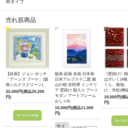
和タイプ
売れ筋商品
【絵画】ジョン ボッチ
版画 絵画 名画 日本画
《壁掛け》桜
「アーンズ ブーケ」(版
日本アルプス十二題 劔
ばざいく)4枚
画シルクスクリーン)
山の朝 吉田博 インテリ
くら、無地、
ア 壁掛け 額入り アート
け、市松)樺
32,000円(税込35,200
モダン アートフレーム
円)
18,000円(税
おしゃれ
円)
10,000円(税込11,000
円)
サイ