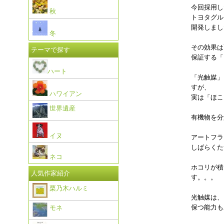
今回採用し
秋
トヨタグル
開発しまし
冬
その効果は
テーマで探す
保証する「
ハート
「光触媒」
すが、
ハワイアン
実は「ほこ
世界遺産
有機物を分
イヌ
アートフラ
しばらくた
ネコ
ホコリが積
人気作家紹介
す。。。
栗乃木ハルミ
光触媒は、
保つ能力も
モネ