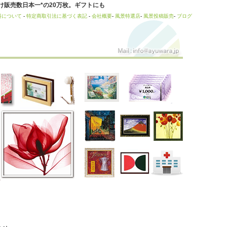
販売数日本一*の20万枚。ギフトにも
料について
-
特定商取引法に基づく表記
-
会社概要
-
風景特選店
-
風景投稿販売
-
ブログ