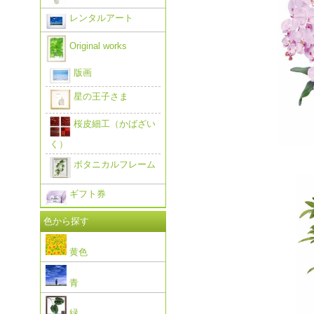
レンタルアート
Original works
版画
星の王子さま
桜皮細工（かばざい
く）
ボタニカルフレーム
ギフト券
色から探す
黄色
青
緑