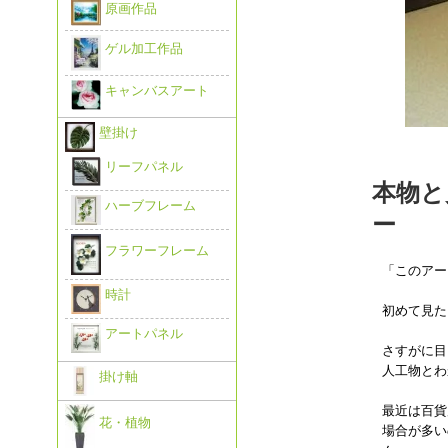
原画作品
ゲル加工作品
キャンバスアート
壁掛け
リーフパネル
本物と
ハーブフレーム
ー
フラワーフレーム
「このアー
時計
初めて見た
アートパネル
さすがに目
人工物とわ
掛け軸
最近は百貨
花・植物
場合が多い