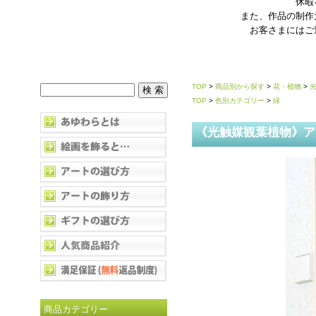
休暇
また、作品の制作
お客さまにはご
TOP
>
商品別から探す
>
花・植物
>
TOP
>
色別カテゴリー
>
緑
《光触媒観葉植物》ア
商品カテゴリー