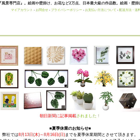
風景専門店』。絵画や壁掛け、お花など2万点、日本最大級の作品数。絵画・壁掛け
マイアカウント
-
お問合せ
-
プライバシーポリシー
-
お支払い方法について
-
配送方法・送
朝日新聞に記事掲載
されました！
■夏季休業のお知らせ■
弊社では
8月13日(木)～8月16日(日)
までを夏季休業期間とさせて頂きます。