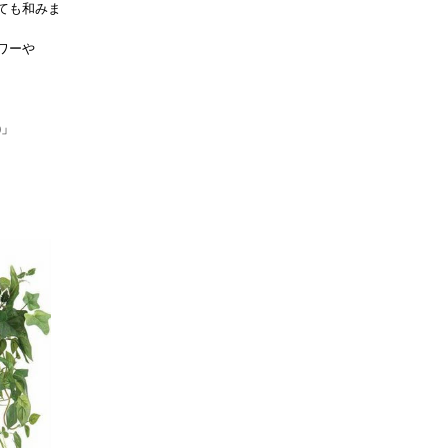
ても和みま
ワーや
)」