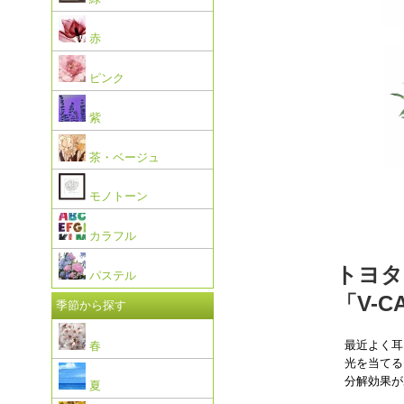
赤
ピンク
紫
茶・ベージュ
モノトーン
カラフル
トヨタ
パステル
「V-
季節から探す
最近よく耳
春
光を当てる
分解効果が
夏