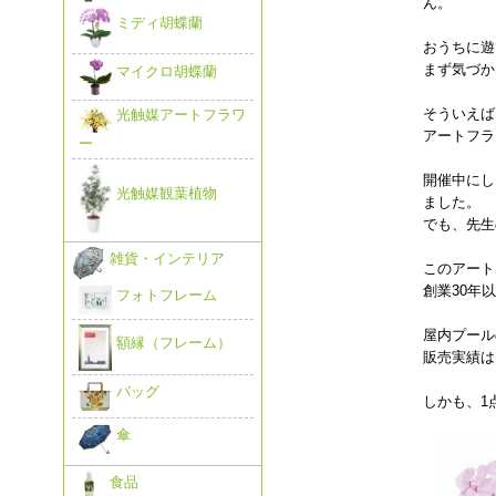
ん。
ミディ胡蝶蘭
おうちに遊
まず気づか
マイクロ胡蝶蘭
そういえば
光触媒アートフラワ
アートフラ
ー
開催中にし
光触媒観葉植物
ました。
でも、先生
雑貨・インテリア
このアート
創業30年
フォトフレーム
屋内プール
額縁（フレーム）
販売実績は
バッグ
しかも、1
傘
食品