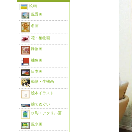
絵画
風景画
名画
花・植物画
静物画
抽象画
日本画
動物・生物画
絵本イラスト
絵てぬぐい
水彩・アクリル画
風水画