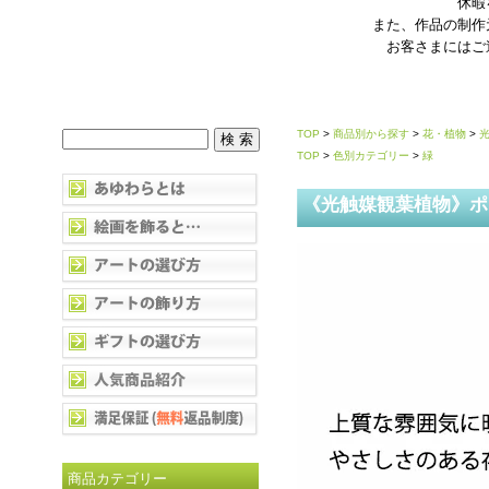
休暇
また、作品の制作
お客さまにはご
TOP
>
商品別から探す
>
花・植物
>
TOP
>
色別カテゴリー
>
緑
《光触媒観葉植物》ポ
商品カテゴリー