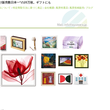
販売数日本一*の20万枚。ギフトにも
料について
-
特定商取引法に基づく表記
-
会社概要
-
風景特選店
-
風景投稿販売
-
ブログ