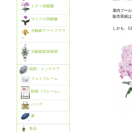
ミディ胡蝶蘭
屋内プール
販売実績は
マイクロ胡蝶蘭
しかも、1
光触媒アートフラワ
ー
光触媒観葉植物
雑貨・インテリア
フォトフレーム
額縁（フレーム）
バッグ
傘
食品