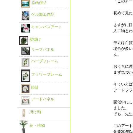
「このアー
原画作品
初めて見た
ゲル加工作品
さすがに目
キャンバスアート
人工物とわ
壁掛け
最近は百貨
場合が多い
リーフパネル
ん。
ハーブフレーム
おうちに遊
まず気づか
フラワーフレーム
そういえば
時計
アートフラ
アートパネル
開催中にし
ました。
掛け軸
でも、先生
花・植物
このアート
創業30年