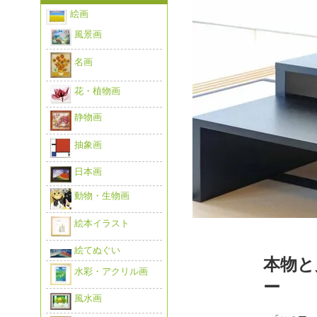
絵画
風景画
名画
花・植物画
静物画
抽象画
日本画
動物・生物画
絵本イラスト
絵てぬぐい
本物と
水彩・アクリル画
ー
風水画