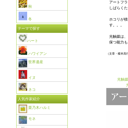
アートフラ
秋
しばらくた
冬
ホコリが積
す。。。
テーマで探す
光触媒は、
ハート
保つ能力も
ハワイアン
（文章・榎本高
世界遺産
イヌ
光触
ネコ
人気作家紹介
栗乃木ハルミ
モネ