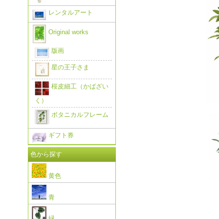
レンタルアート
Original works
版画
星の王子さま
桜皮細工（かばざい
く）
ボタニカルフレーム
ギフト券
色から探す
黄色
青
緑