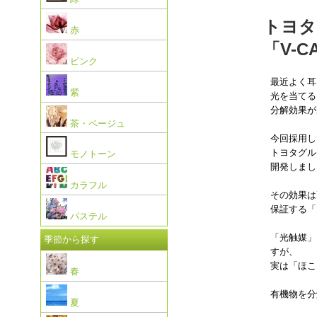
トヨタ
赤
「V-
ピンク
最近よく耳
紫
光を当てる
分解効果が
茶・ベージュ
今回採用し
トヨタグル
モノトーン
開発しまし
カラフル
その効果は
保証する「
パステル
「光触媒」
季節から探す
すが、
実は「ほこ
春
有機物を分
夏