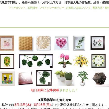
風景専門店』。絵画や壁掛け、お花など2万点、日本最大級の作品数。絵画・壁掛け
マイアカウント
-
お問合せ
-
プライバシーポリシー
-
お支払い方法について
-
配送方法・送
朝日新聞に記事掲載
されました！
■夏季休業のお知らせ■
弊社では
8月13日(木)～8月16日(日)
までを夏季休業期間とさせて頂きます。