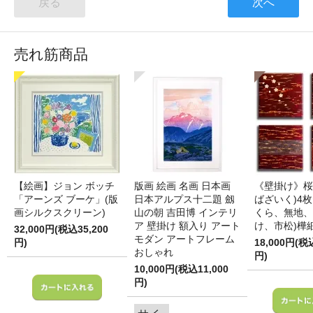
戻る
次へ
売れ筋商品
【絵画】ジョン ボッチ
版画 絵画 名画 日本画
《壁掛け》桜
「アーンズ ブーケ」(版
日本アルプス十二題 劔
ばざいく)4枚
画シルクスクリーン)
山の朝 吉田博 インテリ
くら、無地、
ア 壁掛け 額入り アート
け、市松)樺
32,000円(税込35,200
モダン アートフレーム
円)
18,000円(税
おしゃれ
円)
10,000円(税込11,000
円)