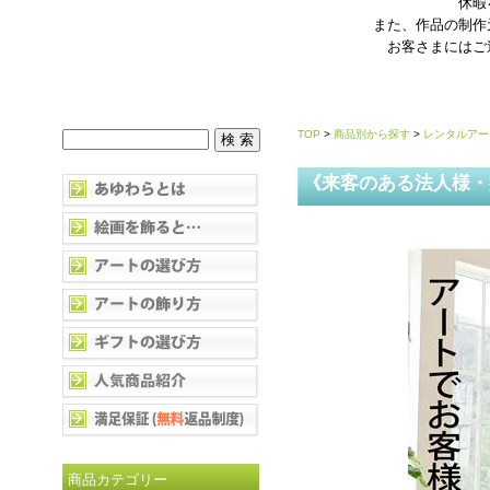
休暇
また、作品の制作
お客さまにはご
TOP
>
商品別から探す
>
レンタルアー
《来客のある法人様・
商品カテゴリー