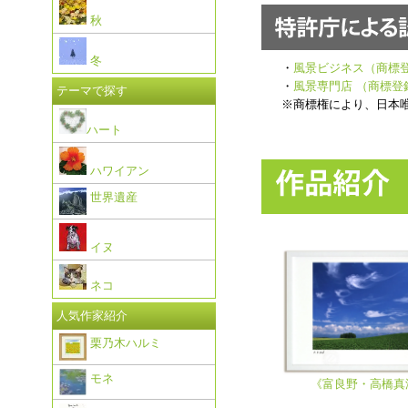
秋
冬
・
風景ビジネス（商標登録
・
風景専門店 （商標登録
テーマで探す
※商標権により、日本
ハート
ハワイアン
世界遺産
イヌ
ネコ
人気作家紹介
栗乃木ハルミ
モネ
《富良野・高橋真