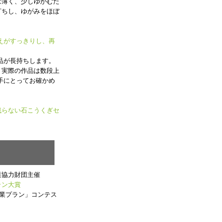
は薄く、少しゆがむた
打ちし、ゆがみをほぼ
えがすっきりし、再
品が長持ちします。
、実際の作品は数段上
手にとってお確かめ
残らない石こうくぎセ
業協力財団主催
ラン大賞
起業プラン」コンテス