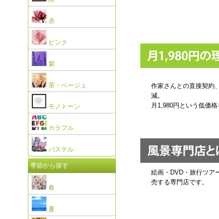
赤
ピンク
紫
茶・ベージュ
作家さんとの直接契約
減。
月1,980円という低価
モノトーン
カラフル
パステル
季節から探す
絵画・DVD・旅行ツア
売する専門店です。
春
夏