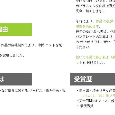
を貼りつけています。紙
めプラスチックの板で裏
完全に無くします。
それにより、
作品 の見栄
現性を高めます
。
経年のゆが みも抑え、作
パンフレットの写真より
の 仕上がりです。ぜひ、
、作品の自社制作により、中間 コストを削
ください。
格を実現しました。
抜いても壁に跡があまり
ット
も 付けました。
ーなど風景に関する サービス・物を企画・販
・埼玉県・埼玉りそな産
いちおし『起』業プ
・第一回Mioオフィス「
ト 最優秀賞