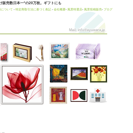
販売数日本一*の20万枚。ギフトにも
料について
-
特定商取引法に基づく表記
-
会社概要
-
風景特選店
-
風景投稿販売
-
ブログ