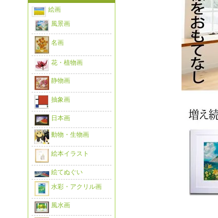
絵画
風景画
名画
花・植物画
静物画
抽象画
日本画
動物・生物画
絵本イラスト
絵てぬぐい
水彩・アクリル画
風水画