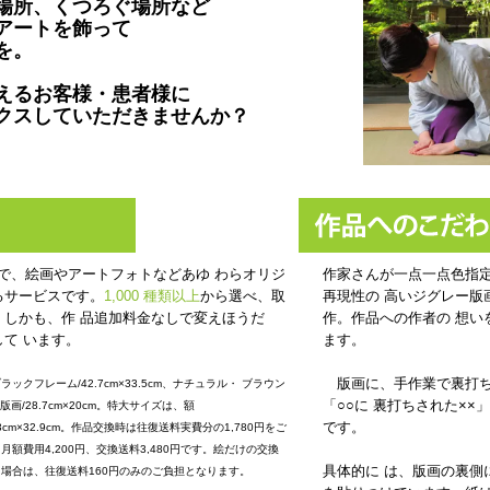
場所、くつろぐ場所など
アートを飾って
を。
えるお客様・患者様に
クスしていただきませんか？
払いで、絵画やアートフォトなどあゆ わらオリジ
作家さんが一点一点色指
るサービスです。
1,000 種類以上
から選べ、取
再現性の 高いジグレー版
。しかも、作 品追加料金なしで変えほうだ
作。作品への作者の 想い
て います。
ます。
版画に、手作業で裏打ち
クフレーム/42.7cm×33.5cm、ナチュラル・ ブラウン
「○○に 裏打ちされた××
、版画/28.7cm×20cm。特大サイズは、額
です。
48.3cm×32.9cm。作品交換時は往復送料実費分の1,780円をご
額費用4,200円、交換送料3,480円です。絵だけの交換
具体的に は、版画の裏側
場合は、往復送料160円のみのご負担となります。