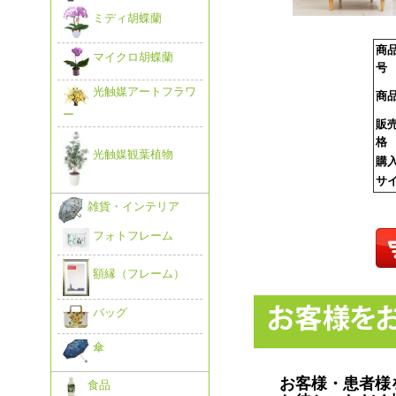
ミディ胡蝶蘭
商
マイクロ胡蝶蘭
号
光触媒アートフラワ
商
ー
販
格
光触媒観葉植物
購
サ
雑貨・インテリア
フォトフレーム
額縁（フレーム）
バッグ
傘
お客様・患者様
食品