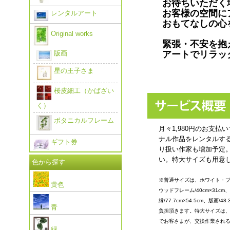
お待ちいただく
お客様の空間に
レンタルアート
おもてなしの心
Original works
緊張・不安を抱
版画
アートでリラッ
星の王子さま
桜皮細工（かばざい
く）
ボタニカルフレーム
月々1,980円のお支
ナル作品をレンタルす
ギフト券
り扱い作家も増加予定
い。特大サイズも用意し
色から探す
※普通サイズは、ホワイト・ブラッ
黄色
ウッドフレーム/40cm×31cm
縁/77.7cm×54.5cm、版画/
青
負担頂きます。特大サイズは、月
でお客さまが、交換作業される
緑