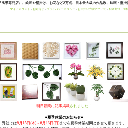
風景専門店』。絵画や壁掛け、お花など2万点、日本最大級の作品数。絵画・壁掛け
マイアカウント
-
お問合せ
-
プライバシーポリシー
-
お支払い方法について
-
配送方法・送
朝日新聞に記事掲載
されました！
■夏季休業のお知らせ■
弊社では
8月13日(木)～8月16日(日)
までを夏季休業期間とさせて頂きます。