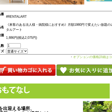
品番
#RENTALART
《来客のある法人様・病院様におすすめ》月額1980円で変えたい放題の
品名
タルアート
売価
1,886円(税込2,075円)
入数
イズ
・
オプションの価格詳細はコ
を出迎える場所、