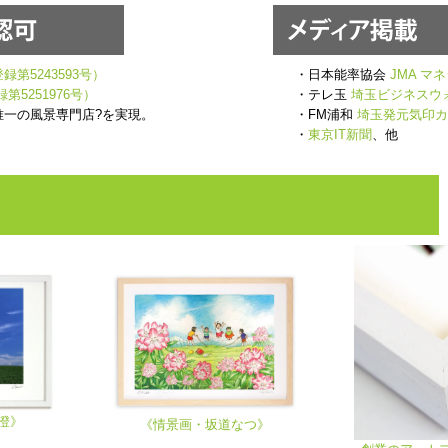
第5243593号）
・日本能率協会
JMA マ
第5251976号）
・テレ玉
埼玉ビジネスウ
唯一の風景専門店?を実現。
・FM浦和
埼玉発元気印カ
・
東京IT新聞
、他
澄》
《情景画・坂道なつ》