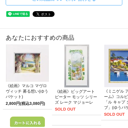
あなたにおすすめの商品
《絵画》マルコ マヴロ
ヴィッチ 募る想い(ゆう
《ミニゲル 
《絵画》ビッグアート
パケット)
ーム》コルビ
ピーター モッツ シリー
「ル キャプ
ズ レーク マジョーレ
2,800円(税込3,080円)
ブ」(ゆうパ
SOLD OUT
SOLD OUT