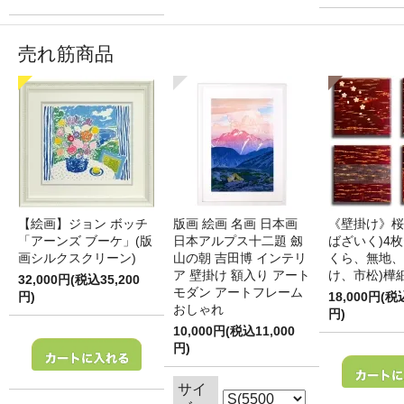
売れ筋商品
【絵画】ジョン ボッチ
版画 絵画 名画 日本画
《壁掛け》桜
「アーンズ ブーケ」(版
日本アルプス十二題 劔
ばざいく)4枚
画シルクスクリーン)
山の朝 吉田博 インテリ
くら、無地、
ア 壁掛け 額入り アート
け、市松)樺
32,000円(税込35,200
モダン アートフレーム
円)
18,000円(税
おしゃれ
円)
10,000円(税込11,000
円)
サイ