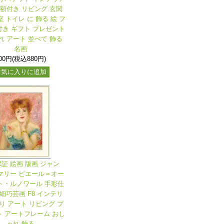
 額付き リビング 玄関
室 トイレ に 飾る 絵 フ
き ギフト プレゼント
れ アート 並べて 飾る
名画
00円(税込880円)
お気に入りに追加
保証 絵画 版画 ジャン
マリー ピエール＝オー
ト・ルノワール 手彩仕
細巧芸画 F8 インテリ
り アート リビング プ
 アートフレーム おし
ゃれ 飾る