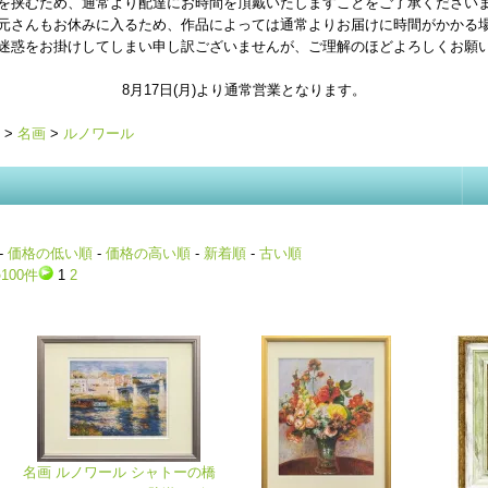
を挟むため、通常より配達にお時間を頂戴いたしますことをご了承ください
元さんもお休みに入るため、作品によっては通常よりお届けに時間がかかる
迷惑をお掛けしてしまい申し訳ございませんが、ご理解のほどよろしくお願
8月17日(月)より通常営業となります。
>
名画
>
ルノワール
-
価格の低い順
-
価格の高い順
-
新着順
-
古い順
100件
1
2
名画 ルノワール シャトーの橋