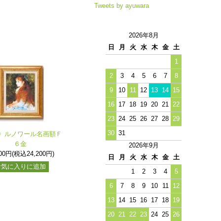
Tweets by ayuwara
2026年8月
日
月
火
水
木
金
土
1
2
3
4
5
6
7
8
9
10
11
12
13
14
15
16
17
18
19
20
21
22
23
24
25
26
27
28
29
30
31
》ルノワール名画額Ｆ
６金
2026年9月
000円(税込24,200円)
日
月
火
水
木
金
土
お気に入りに追加
1
2
3
4
5
6
7
8
9
10
11
12
13
14
15
16
17
18
19
20
21
22
23
24
25
26