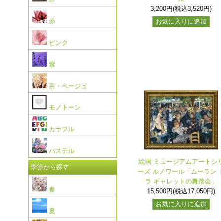
3,200円(税込3,520円)
赤
お気に入りに追加
ピンク
紫
茶・ベージュ
モノトーン
カラフル
パステル
絵画 ミュージアムアートシ
季節から探す
ーズ ルノワール「ムーラン 
ラ ギャレットの舞踏会」
春
15,500円(税込17,050円)
お気に入りに追加
夏