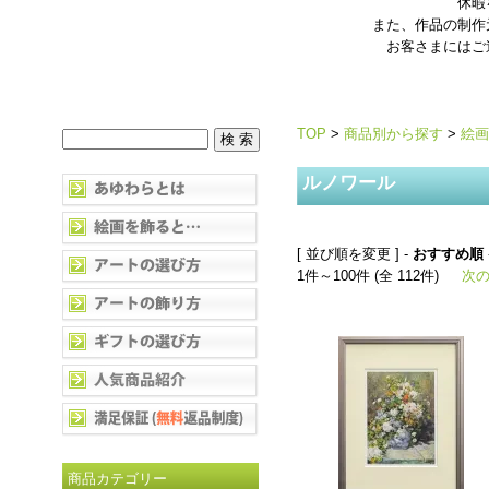
休暇
また、作品の制作
お客さまにはご
TOP
>
商品別から探す
>
絵画
ルノワール
[ 並び順を変更 ] -
おすすめ順
1件～100件 (全 112件)
次の
商品カテゴリー