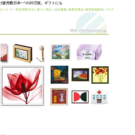
販売数日本一*の20万枚。ギフトにも
料について
-
特定商取引法に基づく表記
-
会社概要
-
風景特選店
-
風景投稿販売
-
ブログ