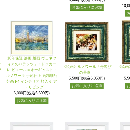
10,
お気に入りに追加
10年保証 絵画 版画 ヴェネツ
エ
ィアのパラッツォ・ドゥカー
《絵画》ルノワール「舟遊び
《絵画
ワ
レ ピエール＝オーギュスト・
の昼食」
画
ルノワール 手彩仕上 高精細巧
5,500円(税込6,050円)
5,
ト
芸画 F4 インテリア 額入り ア
お気に入りに追加
ート リビング
6,000円(税込6,600円)
お気に入りに追加