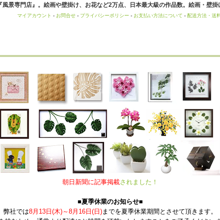
風景専門店』。絵画や壁掛け、お花など2万点、日本最大級の作品数。絵画・壁掛け
マイアカウント
-
お問合せ
-
プライバシーポリシー
-
お支払い方法について
-
配送方法・送
朝日新聞に記事掲載
されました！
■夏季休業のお知らせ■
弊社では
8月13日(木)～8月16日(日)
までを夏季休業期間とさせて頂きます。