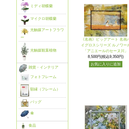
ミディ胡蝶蘭
マイクロ胡蝶蘭
光触媒アートフラワ
ー
《名画》ビッグアート 名画
イグロスシリーズ ルノワー
光触媒観葉植物
「アニエールのセーヌ川」
8,500円(税込9,350円)
お気に入りに追加
雑貨・インテリア
フォトフレーム
額縁（フレーム）
バッグ
傘
食品