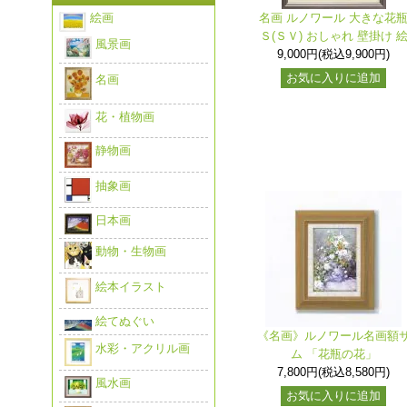
絵画
名画 ルノワール 大きな花
Ｓ(ＳＶ) おしゃれ 壁掛け 
風景画
9,000円(税込9,900円)
お気に入りに追加
名画
花・植物画
静物画
抽象画
日本画
動物・生物画
絵本イラスト
絵てぬぐい
《名画》ルノワール名画額
水彩・アクリル画
ム 「花瓶の花」
7,800円(税込8,580円)
風水画
お気に入りに追加