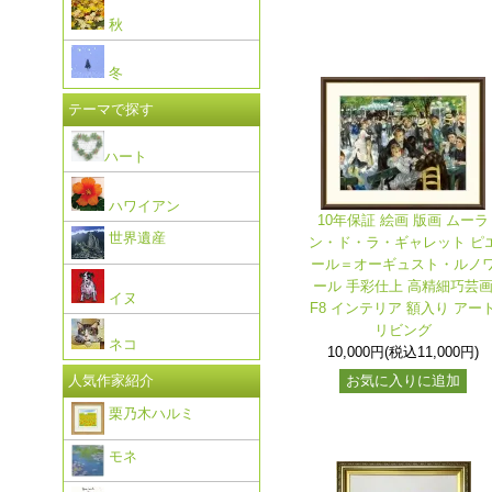
秋
冬
テーマで探す
ハート
ハワイアン
10年保証 絵画 版画 ムーラ
世界遺産
ン・ド・ラ・ギャレット ピ
ール＝オーギュスト・ルノ
ール 手彩仕上 高精細巧芸
イヌ
F8 インテリア 額入り アー
リビング
ネコ
10,000円(税込11,000円)
お気に入りに追加
人気作家紹介
栗乃木ハルミ
モネ