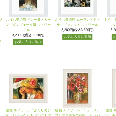
ジ
おうち美術館 イレーヌ・カー
おうち美術館 ムーラン・ド・
おうち
～
ン・ダンヴェール嬢 ルノワー
ラ・ギャレット ルノワール
女
)
ル
3,200円(税込3,520円)
3,
け
3,200円(税込3,520円)
お気に入りに追加
絵
お気に入りに追加
レ
ー
絵画 ルノワール「ふたりの少
絵画 ルノワール「チューリッ
絵画 
女」 ゆうパケット インテリア
プとアネモネの花瓶」 ゆうパ
ラ」 ゆ