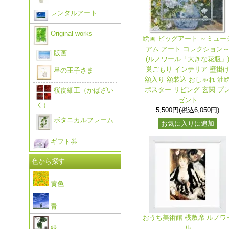
レンタルアート
Original works
絵画 ビッグアート ～ミュー
アム アート コレクション
版画
(ルノワール「大きな花瓶」
巣ごもり インテリア 壁掛
星の王子さま
額入り 額装込 おしゃれ 油
ポスター リビング 玄関 プ
桜皮細工（かばざい
ゼント
く）
5,500円(税込6,050円)
ボタニカルフレーム
お気に入りに追加
ギフト券
色から探す
黄色
青
おうち美術館 桟敷席 ルノワ
ル
緑