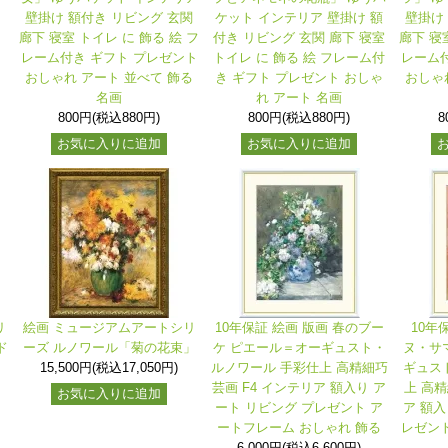
壁掛け 額付き リビング 玄関
ケット インテリア 壁掛け 額
壁掛け
廊下 寝室 トイレ に 飾る 絵 フ
付き リビング 玄関 廊下 寝室
廊下 寝
レーム付き ギフト プレゼント
トイレ に 飾る 絵 フレーム付
レーム付
おしゃれ アート 並べて 飾る
き ギフト プレゼント おしゃ
おしゃ
名画
れ アート 名画
800円(税込880円)
800円(税込880円)
8
お気に入りに追加
お気に入りに追加
リ
絵画 ミュージアムアートシリ
10年保証 絵画 版画 春のブー
10年
ド
ーズ ルノワール「菊の花束」
ケ ピエール＝オーギュスト・
ヌ・サ
15,500円(税込17,050円)
ルノワール 手彩仕上 高精細巧
ギュス
芸画 F4 インテリア 額入り ア
上 高精
お気に入りに追加
ート リビング プレゼント ア
ア 額入
ートフレーム おしゃれ 飾る
レゼント
6,000円(税込6,600円)