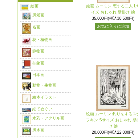
絵画
絵画 ムーミン 恋する二人 L
イズ おしゃれ 壁掛け 絵
風景画
35,000円(税込38,500円)
お気に入りに追加
名画
花・植物画
静物画
抽象画
日本画
動物・生物画
絵本イラスト
絵てぬぐい
絵画 ムーミン 釣りをするス
水彩・アクリル画
フキン Sサイズ おしゃれ 壁
け 絵
風水画
20,000円(税込22,000円)