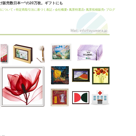
販売数日本一*の20万枚。ギフトにも
料について
-
特定商取引法に基づく表記
-
会社概要
-
風景特選店
-
風景投稿販売
-
ブログ