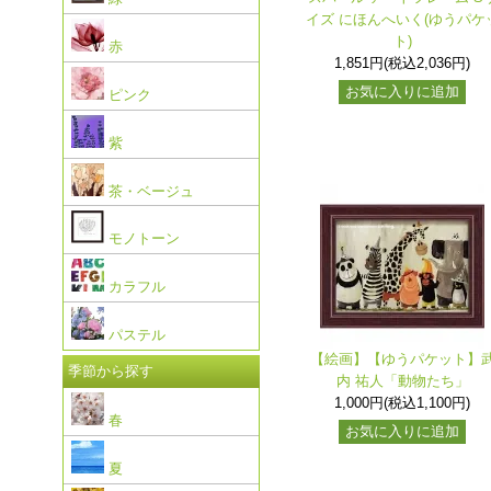
イズ にほんへいく(ゆうパケ
ト)
赤
1,851円(税込2,036円)
お気に入りに追加
ピンク
紫
茶・ベージュ
モノトーン
カラフル
パステル
【絵画】【ゆうパケット】
季節から探す
内 祐人「動物たち」
1,000円(税込1,100円)
春
お気に入りに追加
夏