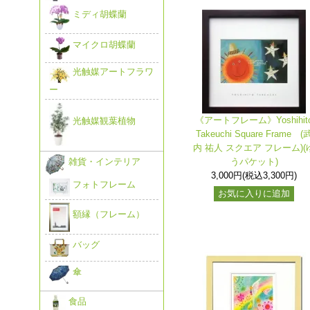
ミディ胡蝶蘭
マイクロ胡蝶蘭
光触媒アートフラワ
ー
《アートフレーム》Yoshihit
光触媒観葉植物
Takeuchi Square Frame (
内 祐人 スクエア フレーム)(
うパケット)
雑貨・インテリア
3,000円(税込3,300円)
フォトフレーム
お気に入りに追加
額縁（フレーム）
バッグ
傘
食品