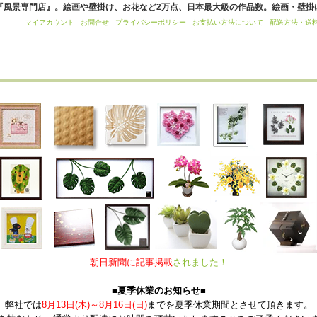
風景専門店』。絵画や壁掛け、お花など2万点、日本最大級の作品数。絵画・壁掛け
マイアカウント
-
お問合せ
-
プライバシーポリシー
-
お支払い方法について
-
配送方法・送
朝日新聞に記事掲載
されました！
■夏季休業のお知らせ■
弊社では
8月13日(木)～8月16日(日)
までを夏季休業期間とさせて頂きます。