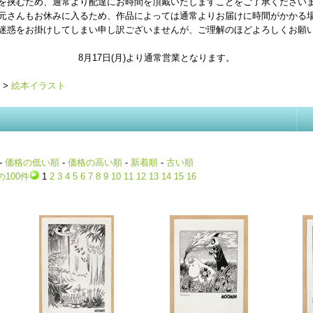
を挟むため、通常より配達にお時間を頂戴いたしますことをご了承ください
元さんもお休みに入るため、作品によっては通常よりお届けに時間がかかる
迷惑をお掛けしてしまい申し訳ございませんが、ご理解のほどよろしくお願
8月17日(月)より通常営業となります。
>
絵本イラスト
-
価格の低い順
-
価格の高い順
-
新着順
-
古い順
の100件
1
2
3
4
5
6
7
8
9
10
11
12
13
14
15
16