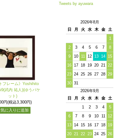
Tweets by ayuwara
2026年8月
日
月
火
水
木
金
土
1
2
3
4
5
6
7
8
9
10
11
12
13
14
15
16
17
18
19
20
21
22
23
24
25
26
27
28
29
30
31
フレーム》Yoshihito
chi9(武内 祐人)(ゆうパケ
2026年9月
ット)
日
月
火
水
木
金
土
000円(税込3,300円)
1
2
3
4
5
お気に入りに追加
6
7
8
9
10
11
12
13
14
15
16
17
18
19
20
21
22
23
24
25
26