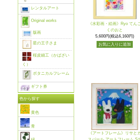
レンタルアート
Original works
《水彩画・絵画》Ryo てん
くのおと
版画
5,600円(税込6,160円)
星の王子さま
お気に入りに追加
桜皮細工（かばざい
く）
ボタニカルフレーム
ギフト券
色から探す
黄色
青
《アートフレーム》リサと
スパール アートフレーム S
緑