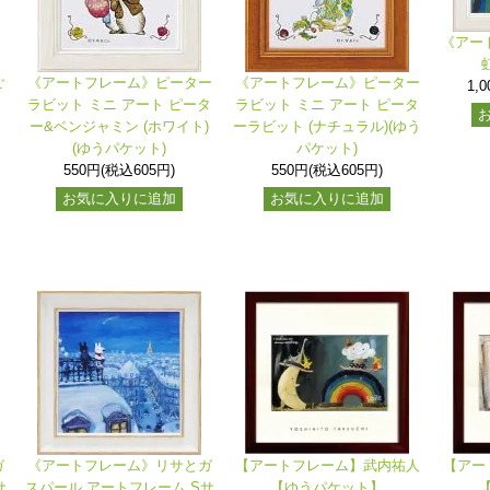
《アー
ご
《アートフレーム》ピーター
《アートフレーム》ピーター
1,
ラビット ミニ アート ピータ
ラビット ミニ アート ピータ
ー&ベンジャミン (ホワイト)
ーラビット (ナチュラル)(ゆう
(ゆうパケット)
パケット)
550円(税込605円)
550円(税込605円)
お気に入りに追加
お気に入りに追加
ガ
《アートフレーム》リサとガ
【アートフレーム】武内祐人
【アー
サ
スパール アートフレーム Sサ
【ゆうパケット】