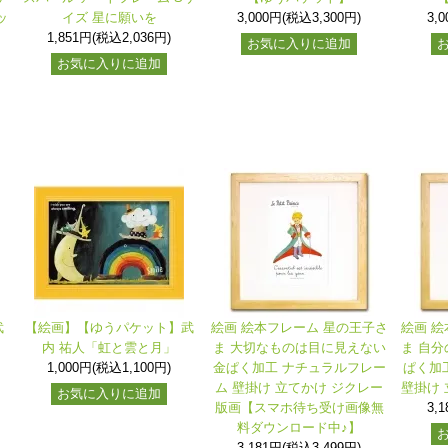
ッ
イズ 星に願いを
3,000円(税込3,300円)
3,
1,851円(税込2,036円)
お気に入りに追加
お気に入りに追加
武
【絵画】【ゆうパケット】武
絵画 絵本フレーム 星の王子さ
絵画 絵
内 祐人「虹と雲と月」
ま 大切なものは目に見えない
ま 自分
1,000円(税込1,100円)
金ぱく加工 ナチュラルフレー
ぱく加
ム 壁掛け 立てかけ ジクレー
壁掛け 
お気に入りに追加
版画【スマホ待ち受け画像無
3,
料ダウンロード中♪】
3,181円(税込3,499円)