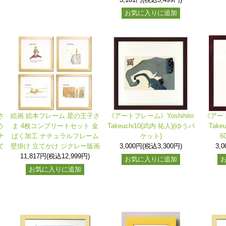
お気に入りに追加
さ
絵画 絵本フレーム 星の王子さ
《アートフレーム》Yoshihito
《アート
め
ま 4枚コンプリートセット 金
Takeuchi10(武内 祐人)(ゆうパ
Take
ナ
ぱく加工 ナチュラルフレーム
ケット)
6
て
壁掛け 立てかけ ジクレー版画
3,000円(税込3,300円)
3,
11,817円(税込12,999円)
お気に入りに追加
お気に入りに追加