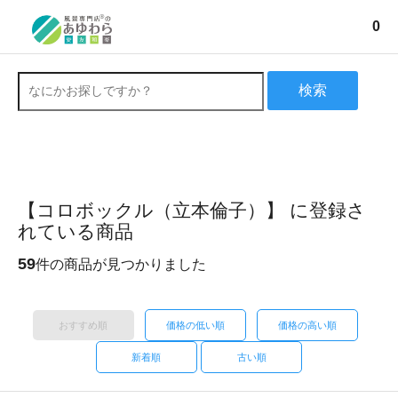
0
検索
【コロボックル（立本倫子）】 に登録さ
れている商品
59
件の商品が見つかりました
おすすめ順
価格の低い順
価格の高い順
新着順
古い順