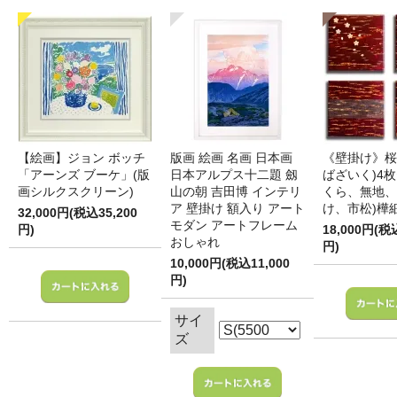
【絵画】ジョン ボッチ
版画 絵画 名画 日本画
《壁掛け》桜
「アーンズ ブーケ」(版
日本アルプス十二題 劔
ばざいく)4枚
画シルクスクリーン)
山の朝 吉田博 インテリ
くら、無地、
ア 壁掛け 額入り アート
け、市松)樺
32,000円(税込35,200
モダン アートフレーム
円)
18,000円(税
おしゃれ
円)
10,000円(税込11,000
円)
サイ
ズ