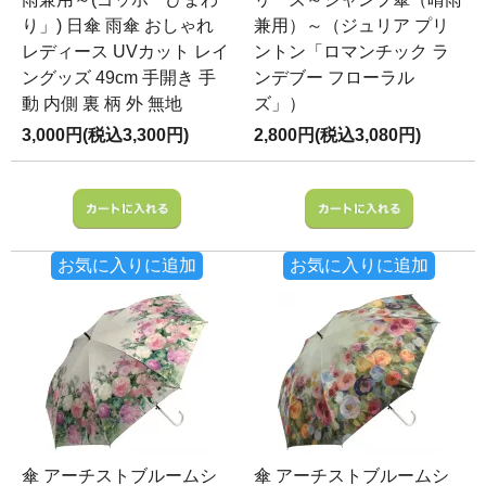
り」) 日傘 雨傘 おしゃれ
兼用）～（ジュリア プリ
レディース UVカット レイ
ントン「ロマンチック ラ
ングッズ 49cm 手開き 手
ンデブー フローラル
動 内側 裏 柄 外 無地
ズ」）
3,000円(税込3,300円)
2,800円(税込3,080円)
お気に入りに追加
お気に入りに追加
傘 アーチストブルームシ
傘 アーチストブルームシ