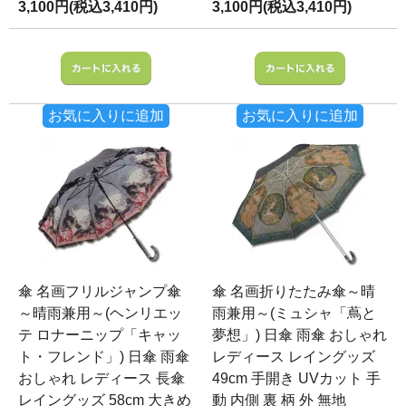
3,100円(税込3,410円)
3,100円(税込3,410円)
お気に入りに追加
お気に入りに追加
傘 名画フリルジャンプ傘
傘 名画折りたたみ傘～晴
～晴雨兼用～(ヘンリエッ
雨兼用～(ミュシャ「蔦と
テ ロナーニップ「キャッ
夢想」) 日傘 雨傘 おしゃれ
ト・フレンド」) 日傘 雨傘
レディース レイングッズ
おしゃれ レディース 長傘
49cm 手開き UVカット 手
レイングッズ 58cm 大きめ
動 内側 裏 柄 外 無地