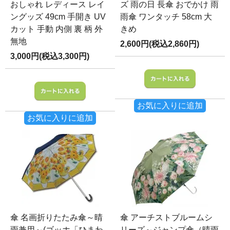
おしゃれ レディース レイ
ズ 雨の日 長傘 おでかけ 雨
ングッズ 49cm 手開き UV
雨傘 ワンタッチ 58cm 大
カット 手動 内側 裏 柄 外
きめ
無地
2,600円(税込2,860円)
3,000円(税込3,300円)
お気に入りに追加
お気に入りに追加
傘 名画折りたたみ傘～晴
傘 アーチストブルームシ
雨兼用～(ゴッホ「ひまわ
リーズ～ジャンプ傘（晴雨