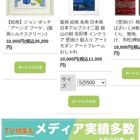
【絵画】ジョン ボッチ
版画 絵画 名画 日本画
《壁掛け》桜
「アーンズ ブーケ」(版
日本アルプス十二題 劔
ばざいく)4枚
画シルクスクリーン)
山の朝 吉田博 インテリ
くら、無地、
ア 壁掛け 額入り アート
け、市松)樺
32,000円(税込35,200
モダン アートフレーム
円)
18,000円(税
おしゃれ
円)
10,000円(税込11,000
円)
サイ
ズ