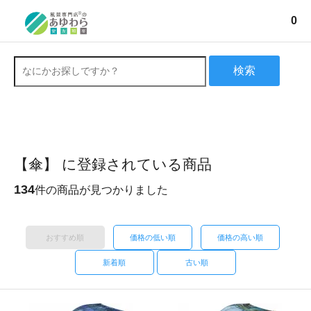
0
検索
【傘】 に登録されている商品
134
件の商品が見つかりました
おすすめ順
価格の低い順
価格の高い順
新着順
古い順