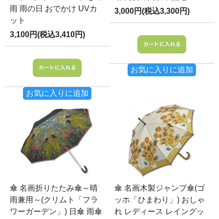
雨 雨の日 おでかけ UVカ
3,000円(税込3,300円)
ット
3,100円(税込3,410円)
お気に入りに追加
お気に入りに追加
傘 名画折りたたみ傘～晴
傘 名画木製ジャンプ傘(ゴ
雨兼用～(クリムト「フラ
ッホ「ひまわり」) おしゃ
ワーガーデン」) 日傘 雨傘
れ レディース レイングッ