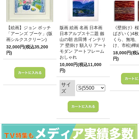
【絵画】ジョン ボッチ
版画 絵画 名画 日本画
《壁掛け》桜
「アーンズ ブーケ」(版
日本アルプス十二題 劔
ばざいく)4枚
画シルクスクリーン)
山の朝 吉田博 インテリ
くら、無地、
ア 壁掛け 額入り アート
け、市松)樺
32,000円(税込35,200
モダン アートフレーム
円)
18,000円(税
おしゃれ
円)
10,000円(税込11,000
円)
サイ
ズ