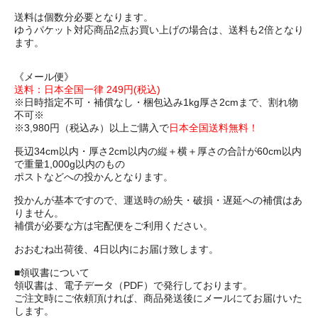
送料は個数分必要となります。
ゆうパケット対応商品2点お買い上げの場合は、送料も2倍となり
ます。
《メール便》
送料：日本全国一律 249円(税込)
※日時指定不可・補償なし・梱包込み1kg厚さ2cmまで、割れ物
不可※
※3,980円（税込み）以上ご購入で
日本全国送料無料！
長辺34cm以内・厚さ2cm以内の縦＋横＋厚さの合計が60cm以内
で重量1,000g以内のもの
ポストなどへの投かんとなります。
投かんが基本ですので、運送時の紛失・破損・遅延への補償はあ
りません。
補償が必要な方は宅配便をご利用ください。
おおむね出荷後、4日以内にお届け致します。
■領収書について
領収書は、電子データ（PDF）で発行しております。
ご注文時にご依頼頂ければ、商品発送後にメールにてお届けいた
します。