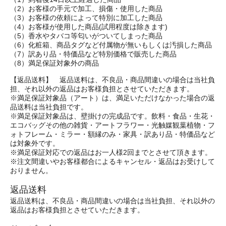
（2）お客様の手元で加工、損傷・使用した商品
（3）お客様の依頼によって特別に加工した商品
（4）お客様が使用した商品(試用程度は除きます)
（5）香水やタバコ等匂いがついてしまった商品
（6）化粧箱、商品タグなど付属物が無いもしくは汚損した商品
（7）訳あり品・特価品など特別価格で販売した商品
（8）満足保証対象外の商品
【返品送料】 返品送料は、不良品・商品間違いの場合は当社負
担、それ以外の返品はお客様負担とさせていただきます。
※満足保証対象品（アート）は、満足いただけなかった場合の返
品送料は当社負担です。
※満足保証対象品は、壁掛けの完成品です。飲料・食品・生花・
エコバッグその他の雑貨・アートフラワー・光触媒観葉植物・フ
ォトフレーム・ミラー・額縁のみ・家具・訳あり品・特価品など
は対象外です。
※満足保証対応での返品はお一人様2回までとさせて頂きます。
※注文間違いやお客様都合によるキャンセル・返品はお受けして
おりません。
返品送料
返品送料は、不良品・商品間違いの場合は当社負担、それ以外の
返品はお客様負担とさせていただきます。