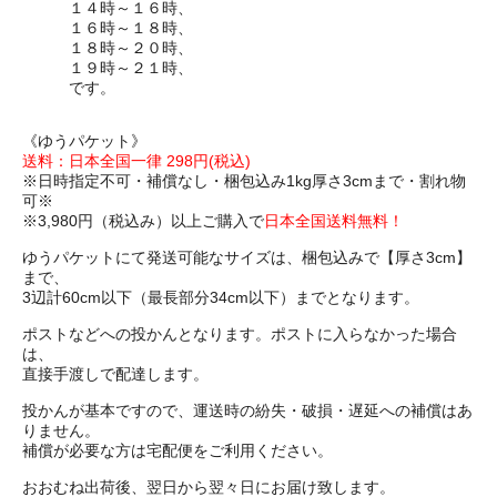
１４時～１６時、
１６時～１８時、
１８時～２０時、
１９時～２１時、
です。
《ゆうパケット》
送料：日本全国一律 298円(税込)
※日時指定不可・補償なし・梱包込み1kg厚さ3cmまで・割れ物
可※
※3,980円（税込み）以上ご購入で
日本全国送料無料！
ゆうパケットにて発送可能なサイズは、梱包込みで【厚さ3cm】
まで、
3辺計60cm以下（最長部分34cm以下）までとなります。
ポストなどへの投かんとなります。ポストに入らなかった場合
は、
直接手渡しで配達します。
投かんが基本ですので、運送時の紛失・破損・遅延への補償はあ
りません。
補償が必要な方は宅配便をご利用ください。
おおむね出荷後、翌日から翌々日にお届け致します。