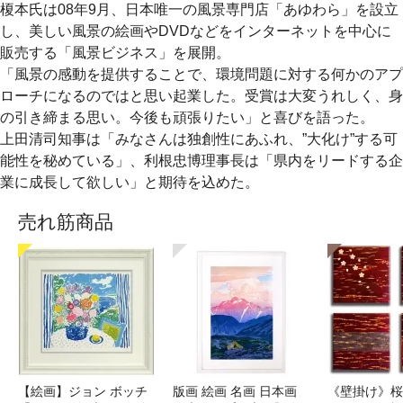
榎本氏は08年9月、日本唯一の風景専門店「あゆわら」を設立
し、美しい風景の絵画やDVDなどをインターネットを中心に
販売する「風景ビジネス」を展開。
「風景の感動を提供することで、環境問題に対する何かのアプ
ローチになるのではと思い起業した。受賞は大変うれしく、身
の引き締まる思い。今後も頑張りたい」と喜びを語った。
上田清司知事は「みなさんは独創性にあふれ、”大化け”する可
能性を秘めている」、利根忠博理事長は「県内をリードする企
業に成長して欲しい」と期待を込めた。
売れ筋商品
【絵画】ジョン ボッチ
版画 絵画 名画 日本画
《壁掛け》桜