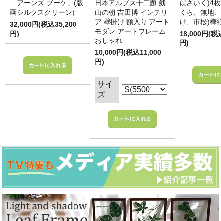
「アーンズ ブーケ」(版
日本アルプス十二題 劔
ばざいく)4枚
画シルクスクリーン)
山の朝 吉田博 インテリ
くら、無地、
ア 壁掛け 額入り アート
け、市松)樺
32,000円(税込35,200
モダン アートフレーム
円)
18,000円(税
おしゃれ
円)
10,000円(税込11,000
円)
サイ
ズ