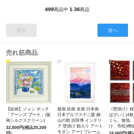
499
1
36
商品中
-
商品
戻る
次へ
売れ筋商品
【絵画】ジョン ボッチ
版画 絵画 名画 日本画
《壁掛け》桜
「アーンズ ブーケ」(版
日本アルプス十二題 劔
ばざいく)4枚
画シルクスクリーン)
山の朝 吉田博 インテリ
くら、無地、
ア 壁掛け 額入り アート
け、市松)樺
32,000円(税込35,200
モダン アートフレーム
円)
18,000円(税