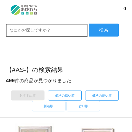
0
検索
【#AS-】の検索結果
499
件の商品が見つかりました
おすすめ順
価格の低い順
価格の高い順
新着順
古い順