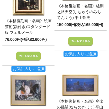
《本格復刻画・名画》絲綢
之路天空(しちゅうのみち
てんくう) 平山郁夫
《本格復刻画・名画》絵画
150,000円(税込165,000円)
芸術(額付き)スタンダード
版 フェルメール
76,000円(税込83,600円)
お気に入りに追加
お気に入りに追加
《本格復刻画・名画》寧楽
の幾望(ならのきぼう) 平山