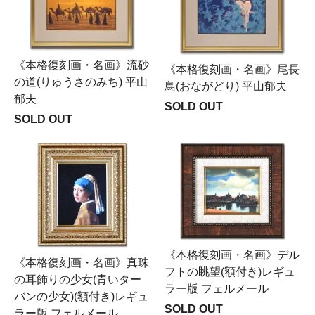
《本格復刻画・名画》流砂
《本格復刻画・名画》尾長
の道(りゅうさのみち) 平山
鳥(おながどり) 平山郁夫
郁夫
SOLD OUT
SOLD OUT
《本格復刻画・名画》デル
《本格復刻画・名画》真珠
フトの眺望(額付き)レギュ
の耳飾りの少女(青いター
ラー版 フェルメール
バンの少女)(額付き)レギュ
SOLD OUT
ラー版 フェルメール