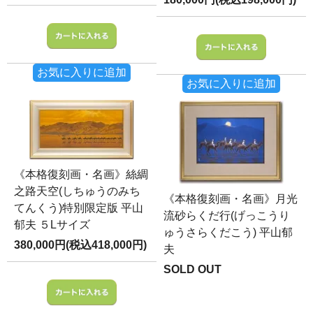
お気に入りに追加
お気に入りに追加
《本格復刻画・名画》絲綢
之路天空(しちゅうのみち
《本格復刻画・名画》月光
てんくう)特別限定版 平山
流砂らくだ行(げっこうり
郁夫 ５Lサイズ
ゅうさらくだこう) 平山郁
380,000円(税込418,000円)
夫
SOLD OUT