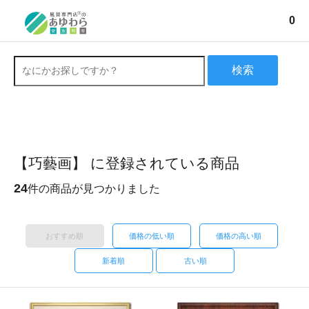
0
検索
【巧藝画】 に登録されている商品
24
件の商品が見つかりました
おすすめ順
価格の低い順
価格の高い順
新着順
古い順