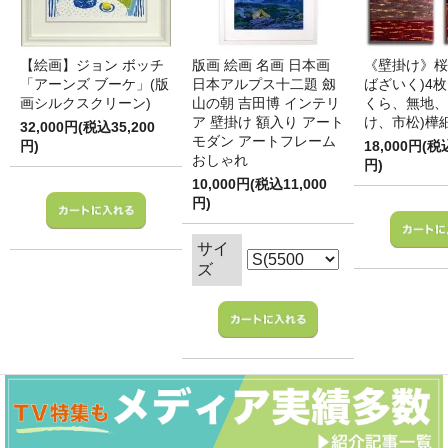
【絵画】ジョン ボッチ
版画 絵画 名画 日本画
《壁掛け》桜
「アーンズ ブーケ」(版
日本アルプス十二題 劔
ばざいく)4枚
画シルクスクリーン)
山の朝 吉田博 インテリ
くら、無地、
ア 壁掛け 額入り アート
け、市松)樺
32,000円(税込35,200
モダン アートフレーム
円)
18,000円(税
おしゃれ
円)
10,000円(税込11,000
円)
サイ
ズ