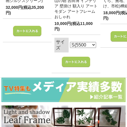
画シルクスクリーン)
山の朝 吉田博 インテリ
くら、無地、
ア 壁掛け 額入り アート
け、市松)樺
32,000円(税込35,200
モダン アートフレーム
円)
18,000円(税
おしゃれ
円)
10,000円(税込11,000
円)
サイ
ズ