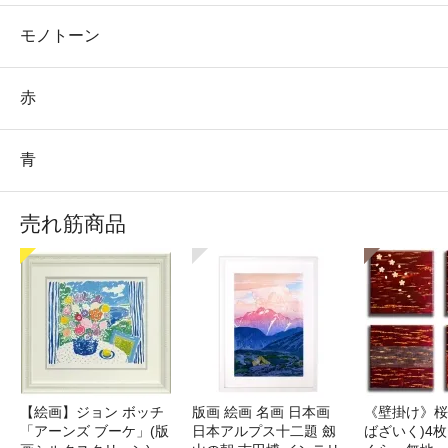
モノトーン
赤
青
売れ筋商品
【絵画】ジョン ボッチ
版画 絵画 名画 日本画
《壁掛け》桜
「アーンズ ブーケ」(版
日本アルプス十二題 劔
ばざいく)4枚