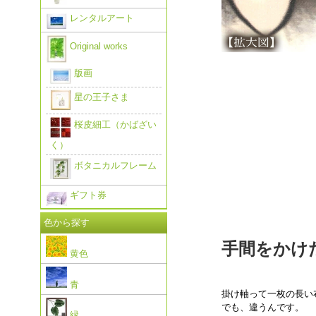
レンタルアート
Original works
版画
星の王子さま
桜皮細工（かばざい
く）
ボタニカルフレーム
ギフト券
色から探す
手間をかけ
黄色
青
掛け軸って一枚の長い
でも、違うんです。
緑