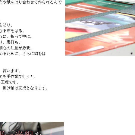
布や紙をはり合わせて作られるんで
。
を貼り、
なる布をはる。
うに、折って中に。
り、裏打ち。
細心の注意が必要。
めるために、さらに絹をは
、言います。
てを手作業で行うと、
る工程です。
、掛け軸は完成となります。