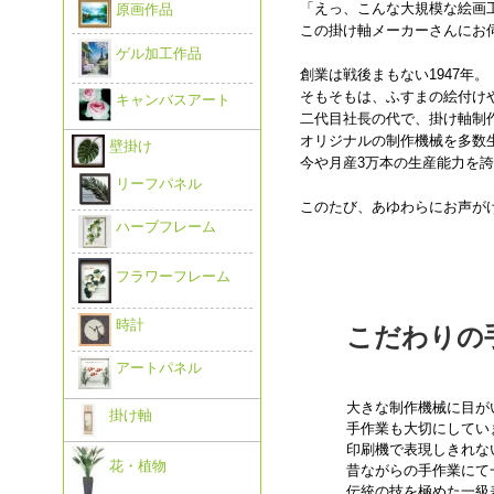
「えっ、こんな大規模な絵画工
原画作品
この掛け軸メーカーさんにお
ゲル加工作品
創業は戦後まもない1947年。
そもそもは、ふすまの絵付け
キャンバスアート
二代目社長の代で、掛け軸制
オリジナルの制作機械を多数
壁掛け
今や月産3万本の生産能力を
リーフパネル
このたび、あゆわらにお声が
ハーブフレーム
フラワーフレーム
時計
こだわりの
アートパネル
大きな制作機械に目が
掛け軸
手作業も大切にしてい
印刷機で表現しきれな
花・植物
昔ながらの手作業にて
伝統の技を極めた一級