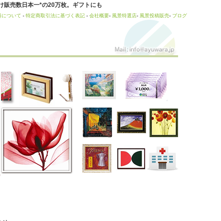
販売数日本一*の20万枚。ギフトにも
料について
-
特定商取引法に基づく表記
-
会社概要
-
風景特選店
-
風景投稿販売
-
ブログ