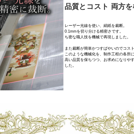
品質とコスト 両方
レーザー光線を使い、絹紙を裁断。
0.1mmを切り分ける精密さです。
ち密な職人技を機械で再現しました。
また裁断が簡単かつすばやいのでコス
このような機械化を、制作工程の各所
高い品質を保ちつつ、お求めになりや
した。