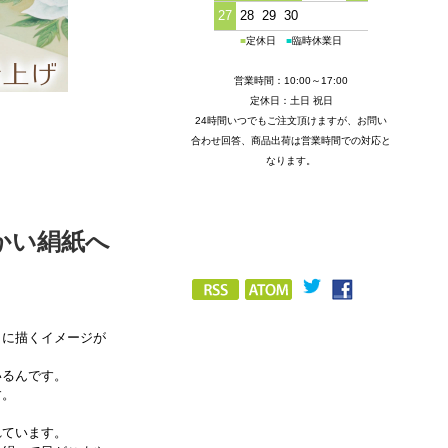
27
28
29
30
■
定休日
■
臨時休業日
営業時間：10:00～17:00
定休日：土日 祝日
24時間いつでもご注文頂けますが、お問い
合わせ回答、商品出荷は営業時間での対応と
なります。
かい絹紙へ
）に描くイメージが
いるんです。
す。
れています。