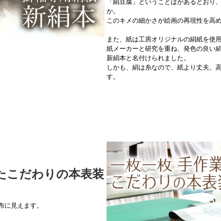
「絹豆腐」ということばがあるとおり
か。
このキメの細かさが絵画の再現性を高
また、紙は工房オリジナルの絹紙を使
紙メーカーと研究を重ね、発色の良い
新絹本と名付けられました。
しかも、絹は糸なので、紙より丈夫。
す。
たこだわりの本表装
布に見えます。