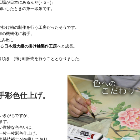
場が日本にあるんだ(・o・)」
伺いしたときの第一印象です。
や掛け軸の制作を行う工房だったそうです。
作の機械化に着手。
生み出し、
誇る
日本最大級の掛け軸製作工房
へと成長。
け頂き、掛け軸販売を行うこととなりました。
手彩色仕上げ。
いきがちですが、
ます。
い微妙な色合いは、
一枚一枚彩色仕上げ。
表装技能士が在籍しており、