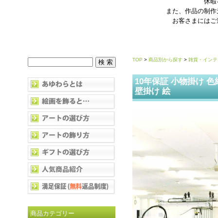
休暇
また、作品の制作
お客さまにはご
TOP
>
商品別から探す
>
雑貨・インテ
10年保証 小物掛け 
壁掛け 絵
商品カテゴリー