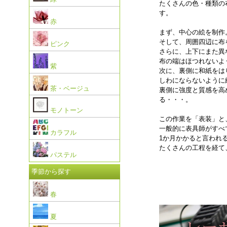
たくさんの色・種類の
す。
赤
まず、中心の絵を制作
そして、周囲四辺に布
ピンク
さらに、上下にまた異
布の端はほつれないよ
紫
次に、裏側に和紙をは
しわにならないように
茶・ベージュ
裏側に強度と質感を高
る・・・。
モノトーン
この作業を「表装」と
一般的に表具師がすべ
カラフル
1か月かかると言われ
たくさんの工程を経て
パステル
季節から探す
春
夏