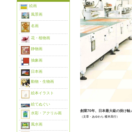
絵画
風景画
名画
花・植物画
静物画
抽象画
日本画
動物・生物画
絵本イラスト
絵てぬぐい
創業70年、日本最大級の掛け軸
水彩・アクリル画
（文章・あゆわら 榎本高行）
風水画