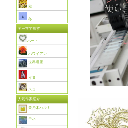
秋
冬
テーマで探す
ハート
ハワイアン
世界遺産
イヌ
ネコ
人気作家紹介
栗乃木ハルミ
モネ