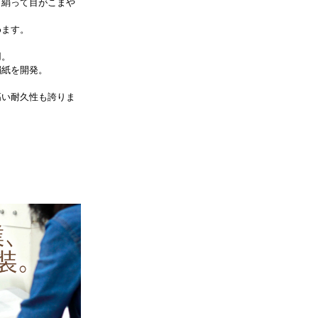
、絹って目がこまや
めます。
用。
絹紙を開発。
高い耐久性も誇りま