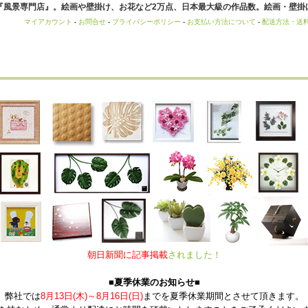
風景専門店』。絵画や壁掛け、お花など2万点、日本最大級の作品数。絵画・壁掛け
マイアカウント
-
お問合せ
-
プライバシーポリシー
-
お支払い方法について
-
配送方法・送
朝日新聞に記事掲載
されました！
■夏季休業のお知らせ■
弊社では
8月13日(木)～8月16日(日)
までを夏季休業期間とさせて頂きます。