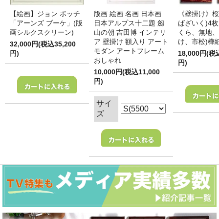
【絵画】ジョン ボッチ
版画 絵画 名画 日本画
《壁掛け》桜
「アーンズ ブーケ」(版
日本アルプス十二題 劔
ばざいく)4枚
画シルクスクリーン)
山の朝 吉田博 インテリ
くら、無地、
ア 壁掛け 額入り アート
け、市松)樺
32,000円(税込35,200
モダン アートフレーム
円)
18,000円(税
おしゃれ
円)
10,000円(税込11,000
円)
サイ
ズ