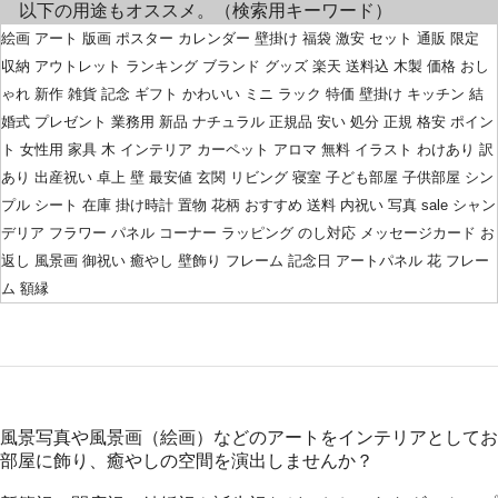
以下の用途もオススメ。（検索用キーワード）
絵画 アート 版画 ポスター カレンダー 壁掛け 福袋 激安 セット 通販 限定
収納 アウトレット ランキング ブランド グッズ 楽天 送料込 木製 価格 おし
ゃれ 新作 雑貨 記念 ギフト かわいい ミニ ラック 特価 壁掛け キッチン 結
婚式 プレゼント 業務用 新品 ナチュラル 正規品 安い 処分 正規 格安 ポイン
ト 女性用 家具 木 インテリア カーペット アロマ 無料 イラスト わけあり 訳
あり 出産祝い 卓上 壁 最安値 玄関 リビング 寝室 子ども部屋 子供部屋 シン
プル シート 在庫 掛け時計 置物 花柄 おすすめ 送料 内祝い 写真 sale シャン
デリア フラワー パネル コーナー ラッピング のし対応 メッセージカード お
返し 風景画 御祝い 癒やし 壁飾り フレーム 記念日 アートパネル 花 フレー
ム 額縁
風景写真や風景画（絵画）などのアートをインテリアとしてお
部屋に飾り、癒やしの空間を演出しませんか？