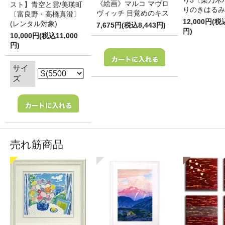
り3〔栗乃木
《絵画》マルコ マヴロ
スト】青空と雲/美瑛町
りのきはるみ
ヴィッチ 目覚めのキス
〔富良野・高橋真澄〕
12,000円(税
(レンタル対象)
7,675円(税込8,443円)
円)
10,000円(税込11,000
円)
サイ
ズ
売れ筋商品