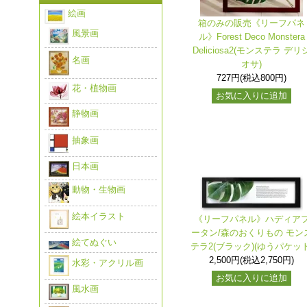
絵画
箱のみの販売《リーフパネ
風景画
ル》Forest Deco Monstera
Deliciosa2(モンステラ デリ
名画
オサ)
727円(税込800円)
花・植物画
お気に入りに追加
静物画
抽象画
日本画
動物・生物画
絵本イラスト
《リーフパネル》ハディア
ータン/森のおくりもの モン
絵てぬぐい
テラ2(ブラック)(ゆうパケット
2,500円(税込2,750円)
水彩・アクリル画
お気に入りに追加
風水画