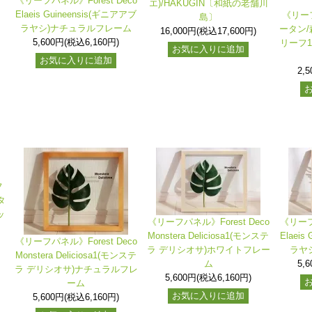
《リーフパネル》Forest Deco
エ)/HAKUGIN〔和紙の老舗川
Elaeis Guineensis(ギニアアブ
《リー
島〕
ラヤシ)ナチュラルフレーム
ータン/
16,000円(税込17,600円)
5,600円(税込6,160円)
リーフ1
お気に入りに追加
お気に入りに追加
2,
フ
タ
ッ
《リーフパネル》Forest Deco
《リーフパ
Monstera Deliciosa1(モンステ
Elaeis
《リーフパネル》Forest Deco
ラ デリシオサ)ホワイトフレー
ラヤ
Monstera Deliciosa1(モンステ
ム
5,
ラ デリシオサ)ナチュラルフレ
5,600円(税込6,160円)
ーム
お気に入りに追加
5,600円(税込6,160円)