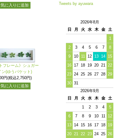
Tweets by ayuwara
お気に入りに追加
2026年8月
日
月
火
水
木
金
土
1
2
3
4
5
6
7
8
9
10
11
12
13
14
15
16
17
18
19
20
21
22
トフレーム》シュガー
イン(ゆうパケット)
23
24
25
26
27
28
29
500円(税込2,750円)
30
31
お気に入りに追加
2026年9月
日
月
火
水
木
金
土
1
2
3
4
5
6
7
8
9
10
11
12
13
14
15
16
17
18
19
20
21
22
23
24
25
26