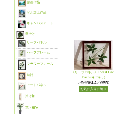
原画作品
ゲル加工作品
キャンバスアート
壁掛け
リーフパネル
ハーブフレーム
フラワーフレーム
《リーフパネル》Forest Dec
時計
Pachira(パキラ)
5,454円(税込5,999円)
アートパネル
お気に入りに追加
掛け軸
花・植物