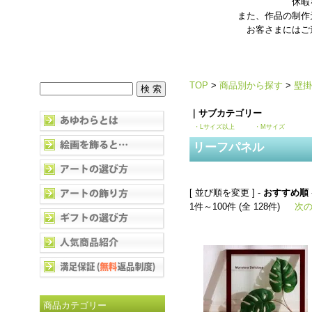
休暇
また、作品の制作
お客さまにはご
TOP
>
商品別から探す
>
壁掛
｜サブカテゴリー
・Lサイズ以上
・Mサイズ
リーフパネル
[ 並び順を変更 ] -
おすすめ順
1件～100件 (全 128件)
次の
商品カテゴリー