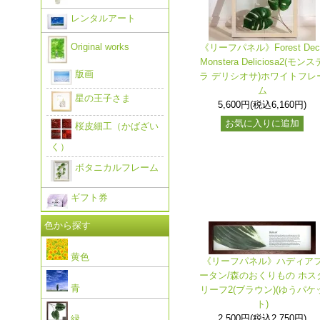
レンタルアート
Original works
《リーフパネル》Forest Dec
Monstera Deliciosa2(モンス
版画
ラ デリシオサ)ホワイトフレ
ム
星の王子さま
5,600円(税込6,160円)
お気に入りに追加
桜皮細工（かばざい
く）
ボタニカルフレーム
ギフト券
色から探す
黄色
《リーフパネル》ハディア
ータン/森のおくりもの ホス
青
リーフ2(ブラウン)(ゆうパケ
ト)
2,500円(税込2,750円)
緑