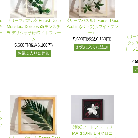
o
《リーフパネル》Forest Deco
《リーフパネル》Forest Deco
テ
Monstera Deliciosa3(モンステ
Pachira(パキラ)ホワイトフレ
ー
ラ デリシオサ)ホワイトフレー
ーム
《リー
ム
5,600円(税込6,160円)
ータン/
5,600円(税込6,160円)
お気に入りに追加
リーフ1
お気に入りに追加
2,
フ
タ
ッ
《和紙アートフレーム》
MARRONNIER(マロニ