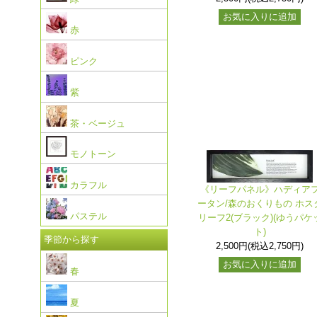
お気に入りに追加
赤
ピンク
紫
茶・ベージュ
モノトーン
カラフル
《リーフパネル》ハディア
ータン/森のおくりもの ホス
パステル
リーフ2(ブラック)(ゆうパケ
ト)
季節から探す
2,500円(税込2,750円)
お気に入りに追加
春
夏