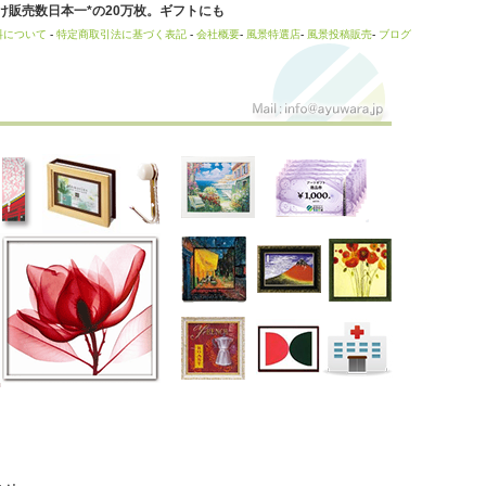
販売数日本一*の20万枚。ギフトにも
料について
-
特定商取引法に基づく表記
-
会社概要
-
風景特選店
-
風景投稿販売
-
ブログ