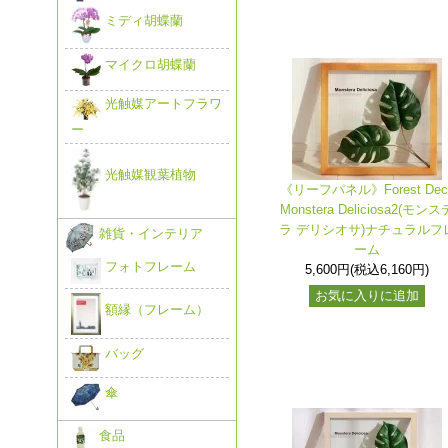
ミディ胡蝶蘭
マイクロ胡蝶蘭
光触媒アートフラワ
ー
光触媒観葉植物
《リーフパネル》Forest Dec
Monstera Deliciosa2(モンス
ラ デリシオサ)ナチュラルフ
雑貨・インテリア
ーム
フォトフレーム
5,600円(税込6,160円)
お気に入りに追加
額縁（フレーム）
バッグ
傘
食品