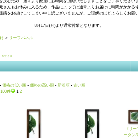
を挟むため、通常より配達にお時間を頂戴いたしますことをご了承ください
元さんもお休みに入るため、作品によっては通常よりお届けに時間がかかる
迷惑をお掛けしてしまい申し訳ございませんが、ご理解のほどよろしくお願
8月17日(月)より通常営業となります。
け
>
リーフパネル
・Sサイズ
-
価格の低い順
-
価格の高い順
-
新着順
-
古い順
100件
1
2
《リー
ータン/