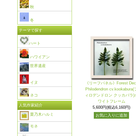
秋
冬
テーマで探す
ハート
ハワイアン
世界遺産
イヌ
《リーフパネル》Forest Dec
Philodendron cv.kookabura(
ィロデンドロン クッカバラ)
ネコ
ワイトフレーム
人気作家紹介
5,600円(税込6,160円)
栗乃木ハルミ
お気に入りに追加
モネ