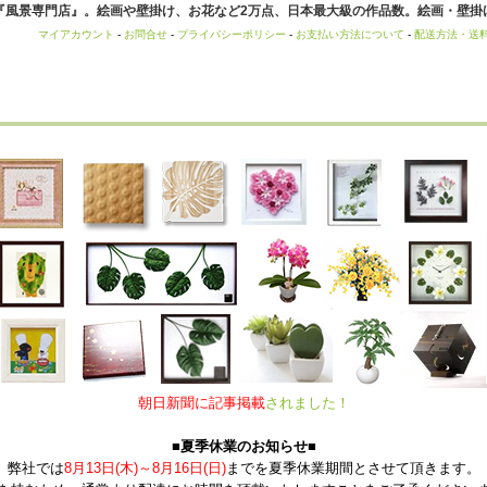
風景専門店』。絵画や壁掛け、お花など2万点、日本最大級の作品数。絵画・壁掛け
マイアカウント
-
お問合せ
-
プライバシーポリシー
-
お支払い方法について
-
配送方法・送
朝日新聞に記事掲載
されました！
■夏季休業のお知らせ■
弊社では
8月13日(木)～8月16日(日)
までを夏季休業期間とさせて頂きます。