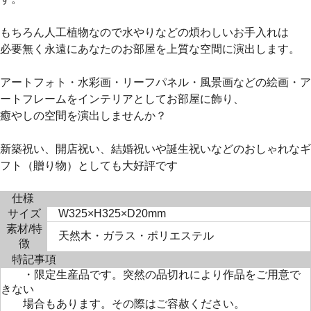
もちろん人工植物なので水やりなどの煩わしいお手入れは
必要無く永遠にあなたのお部屋を上質な空間に演出します。
アートフォト・水彩画・リーフパネル・風景画などの絵画・ア
ートフレームをインテリアとしてお部屋に飾り、
癒やしの空間を演出しませんか？
新築祝い、開店祝い、結婚祝いや誕生祝いなどのおしゃれなギ
フト（贈り物）としても大好評です
仕様
サイズ
W325×H325×D20mm
素材/特
天然木・ガラス・ポリエステル
徴
特記事項
・限定生産品です。突然の品切れにより作品をご用意で
きない
場合もあります。その際はご容赦ください。