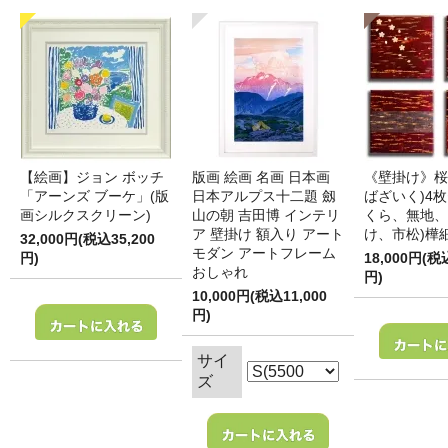
【絵画】ジョン ボッチ
版画 絵画 名画 日本画
《壁掛け》桜
「アーンズ ブーケ」(版
日本アルプス十二題 劔
ばざいく)4枚
画シルクスクリーン)
山の朝 吉田博 インテリ
くら、無地、
ア 壁掛け 額入り アート
け、市松)樺
32,000円(税込35,200
モダン アートフレーム
円)
18,000円(税
おしゃれ
円)
10,000円(税込11,000
円)
サイ
ズ