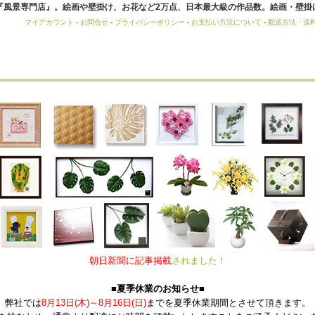
風景専門店』。絵画や壁掛け、お花など2万点、日本最大級の作品数。絵画・壁掛け
マイアカウント
-
お問合せ
-
プライバシーポリシー
-
お支払い方法について
-
配送方法・送
朝日新聞に記事掲載
されました！
■夏季休業のお知らせ■
弊社では
8月13日(木)～8月16日(日)
までを夏季休業期間とさせて頂きます。