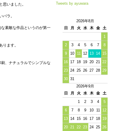
Tweets by ayuwara
と思いました。
いバラ。
2026年8月
的な素敵な作品というのが第一
日
月
火
水
木
金
土
1
2
3
4
5
6
7
8
あります。
9
10
11
12
13
14
15
16
17
18
19
20
21
22
印刷、ナチュラルでシンプルな
23
24
25
26
27
28
29
30
31
2026年9月
日
月
火
水
木
金
土
1
2
3
4
5
6
7
8
9
10
11
12
13
14
15
16
17
18
19
20
21
22
23
24
25
26