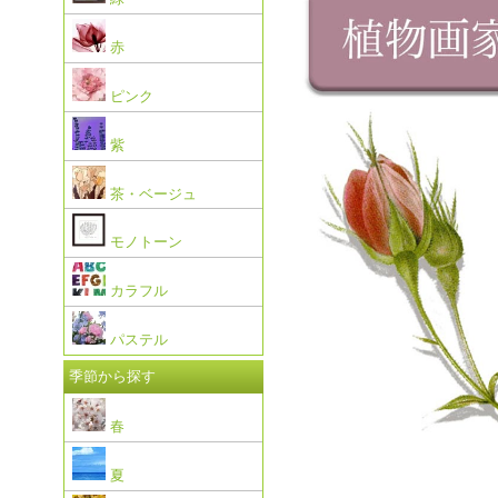
赤
ピンク
紫
茶・ベージュ
モノトーン
カラフル
パステル
季節から探す
春
夏