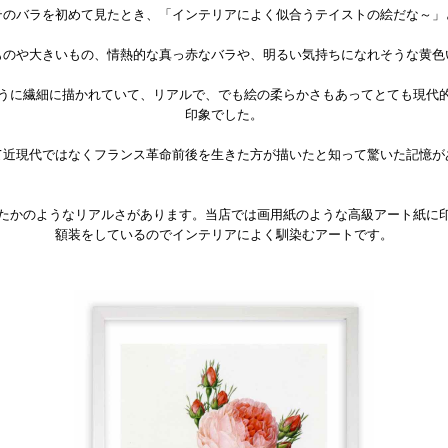
テのバラを初めて見たとき、「インテリアによく似合うテイストの絵だな～」
ものや大きいもの、情熱的な真っ赤なバラや、明るい気持ちになれそうな黄色
うに繊細に描かれていて、リアルで、でも絵の柔らかさもあってとても現代
印象でした。
て近現代ではなくフランス革命前後を生きた方が描いたと知って驚いた記憶が
たかのようなリアルさがあります。当店では画用紙のような高級アート紙に
額装をしているのでインテリアによく馴染むアートです。