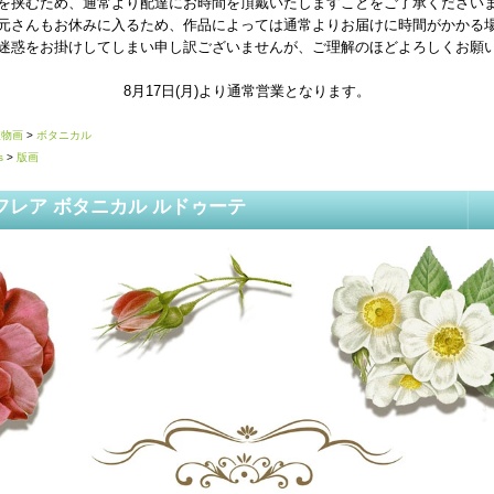
を挟むため、通常より配達にお時間を頂戴いたしますことをご了承ください
元さんもお休みに入るため、作品によっては通常よりお届けに時間がかかる
迷惑をお掛けしてしまい申し訳ございませんが、ご理解のほどよろしくお願
8月17日(月)より通常営業となります。
植物画
>
ボタニカル
s
>
版画
フレア ボタニカル ルドゥーテ