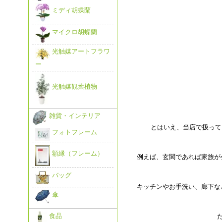
ミディ胡蝶蘭
マイクロ胡蝶蘭
光触媒アートフラワ
ー
光触媒観葉植物
雑貨・インテリア
とはいえ、当店で扱って
フォトフレーム
額縁（フレーム）
例えば、玄関であれば家族が
バッグ
キッチンやお手洗い、廊下な
傘
食品