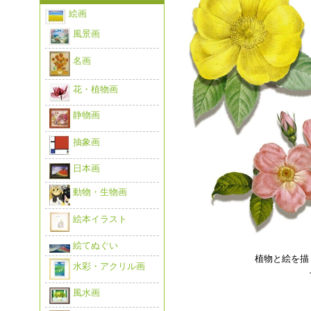
絵画
風景画
名画
花・植物画
静物画
抽象画
日本画
動物・生物画
絵本イラスト
絵てぬぐい
植物と絵を描
水彩・アクリル画
風水画