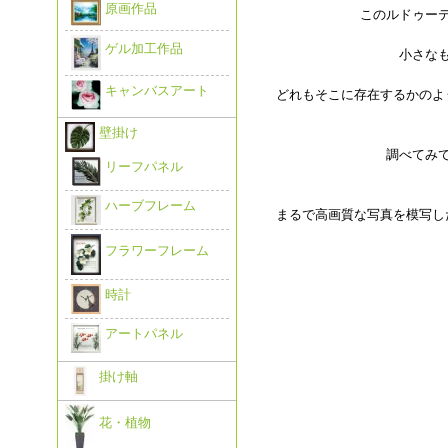
原画作品
このルドゥー
ゲル加工作品
小さな
キャンバスアート
どれもそこに存在するかのよ
壁掛け
調べてみ
リーフパネル
ハーブフレーム
まるで高画質な写真を模写し
フラワーフレーム
時計
アートパネル
掛け軸
花・植物