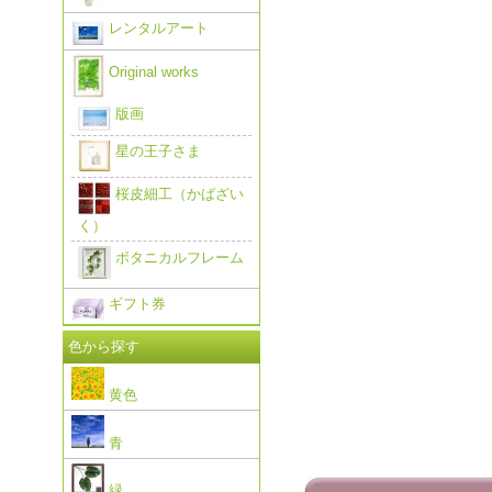
レンタルアート
Original works
版画
星の王子さま
桜皮細工（かばざい
く）
ボタニカルフレーム
ギフト券
色から探す
黄色
青
緑