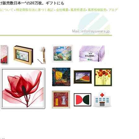
販売数日本一*の20万枚。ギフトにも
料について
-
特定商取引法に基づく表記
-
会社概要
-
風景特選店
-
風景投稿販売
-
ブログ