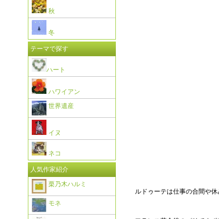
秋
冬
テーマで探す
ハート
ハワイアン
世界遺産
イヌ
ネコ
人気作家紹介
栗乃木ハルミ
ルドゥーテは仕事の合間や休
モネ