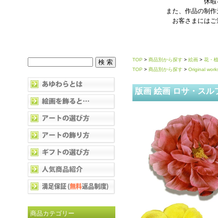
休暇
また、作品の制作
お客さまにはご
TOP
>
商品別から探す
>
絵画
>
花・
TOP
>
商品別から探す
>
Original work
版画 絵画 ロサ・スル
商品カテゴリー