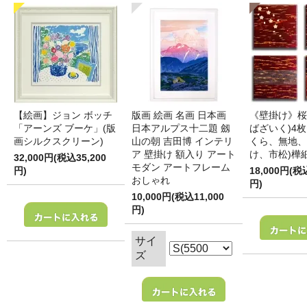
【絵画】ジョン ボッチ
版画 絵画 名画 日本画
《壁掛け》桜
「アーンズ ブーケ」(版
日本アルプス十二題 劔
ばざいく)4枚
画シルクスクリーン)
山の朝 吉田博 インテリ
くら、無地、
ア 壁掛け 額入り アート
け、市松)樺
32,000円(税込35,200
モダン アートフレーム
円)
18,000円(税
おしゃれ
円)
10,000円(税込11,000
円)
サイ
ズ