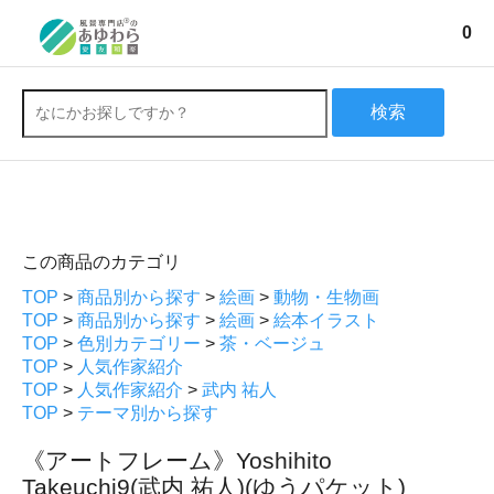
0
検索
この商品のカテゴリ
TOP
>
商品別から探す
>
絵画
>
動物・生物画
TOP
>
商品別から探す
>
絵画
>
絵本イラスト
TOP
>
色別カテゴリー
>
茶・ベージュ
TOP
>
人気作家紹介
TOP
>
人気作家紹介
>
武内 祐人
TOP
>
テーマ別から探す
《アートフレーム》Yoshihito
Takeuchi9(武内 祐人)(ゆうパケット)