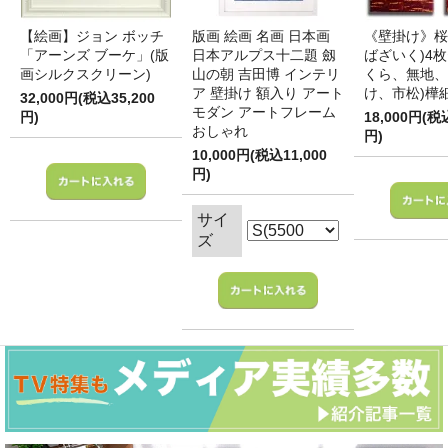
【絵画】ジョン ボッチ
版画 絵画 名画 日本画
《壁掛け》桜
「アーンズ ブーケ」(版
日本アルプス十二題 劔
ばざいく)4枚
画シルクスクリーン)
山の朝 吉田博 インテリ
くら、無地、
ア 壁掛け 額入り アート
け、市松)樺
32,000円(税込35,200
モダン アートフレーム
円)
18,000円(税
おしゃれ
円)
10,000円(税込11,000
円)
サイ
ズ