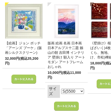
【絵画】ジョン ボッチ
版画 絵画 名画 日本画
《壁掛け》桜
「アーンズ ブーケ」(版
日本アルプス十二題 劔
ばざいく)4枚
画シルクスクリーン)
山の朝 吉田博 インテリ
くら、無地、
ア 壁掛け 額入り アート
け、市松)樺
32,000円(税込35,200
モダン アートフレーム
円)
18,000円(税
おしゃれ
円)
10,000円(税込11,000
円)
サイ
ズ