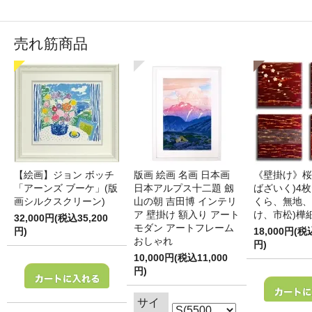
売れ筋商品
【絵画】ジョン ボッチ
版画 絵画 名画 日本画
《壁掛け》桜
「アーンズ ブーケ」(版
日本アルプス十二題 劔
ばざいく)4枚
画シルクスクリーン)
山の朝 吉田博 インテリ
くら、無地、
ア 壁掛け 額入り アート
け、市松)樺
32,000円(税込35,200
モダン アートフレーム
円)
18,000円(税
おしゃれ
円)
10,000円(税込11,000
円)
サイ