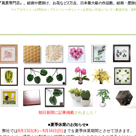
風景専門店』。絵画や壁掛け、お花など2万点、日本最大級の作品数。絵画・壁掛け
マイアカウント
-
お問合せ
-
プライバシーポリシー
-
お支払い方法について
-
配送方法・送
朝日新聞に記事掲載
されました！
■夏季休業のお知らせ■
弊社では
8月13日(木)～8月16日(日)
までを夏季休業期間とさせて頂きます。