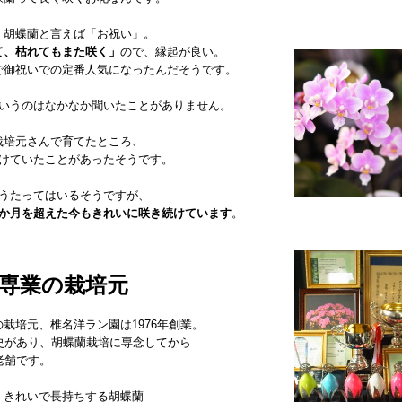
、胡蝶蘭と言えば「お祝い」。
て、枯れてもまた咲く」
ので、縁起が良い。
で御祝いでの定番人気になったんだそうです。
というのはなかなか聞いたことがありません。
栽培元さんで育てたところ、
続けていたことがあったそうです。
とうたってはいるそうですが、
5か月を超えた今もきれいに咲き続けています
。
専業の栽培元
栽培元、椎名洋ラン園は1976年創業。
歴史があり、胡蝶蘭栽培に専念してから
老舗です。
くきれいで長持ちする胡蝶蘭