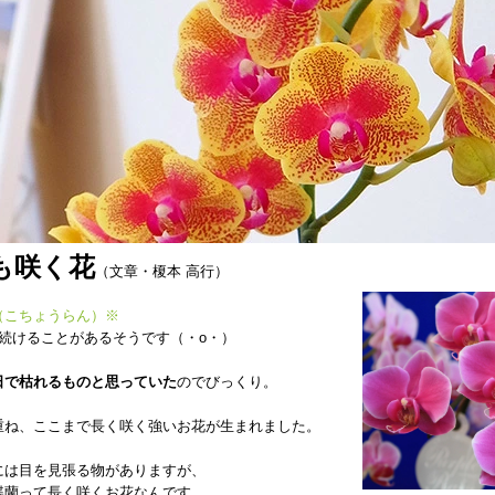
も咲く花
（文章・榎本 高行）
（こちょうらん）※
き続けることがあるそうです（・o・）
日で枯れるものと思っていた
のでびっくり。
重ね、ここまで長く咲く強いお花が生まれました。
には目を見張る物がありますが、
蝶蘭って長く咲くお花なんです。