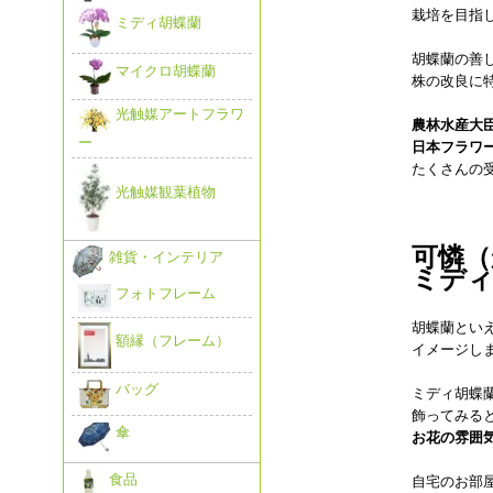
栽培を目指
ミディ胡蝶蘭
胡蝶蘭の善
マイクロ胡蝶蘭
株の改良に
光触媒アートフラワ
農林水産大
ー
日本フラワ
たくさんの
光触媒観葉植物
可憐（
雑貨・インテリア
ミディ
フォトフレーム
胡蝶蘭とい
額縁（フレーム）
イメージし
バッグ
ミディ胡蝶
飾ってみる
傘
お花の雰囲
食品
自宅のお部