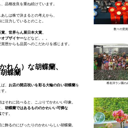
し、品種改良を重ね続けています。
しあしは株で決まるとの考えから、
特に注力しているとのこと。
数々の受賞
臣賞、世界らん展日本大賞、
ーオブザイヤー
などなど。。。
受賞歴からも品質へのこだわりを感じます。
かれん）な胡蝶蘭、
胡蝶蘭
椎名洋ラン園の
えば、
お店の開店祝いを彩る大輪の白い胡蝶蘭
を
ます。
蘭はそれに比べると、こぶりでかわいい印象。
と、
胡蝶蘭ではあるもののかわいい可憐な
気
です。
屋に飾るのにぴったりのかわいらしい胡蝶蘭。