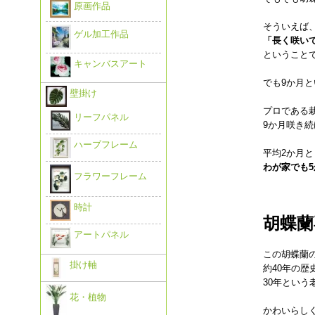
原画作品
そういえば
ゲル加工作品
「長く咲い
ということ
キャンバスアート
でも9か月
壁掛け
プロである
リーフパネル
9か月咲き
ハーブフレーム
平均2か月
わが家でも
フラワーフレーム
時計
胡蝶蘭
アートパネル
この胡蝶蘭の
掛け軸
約40年の
30年という
花・植物
かわいらし