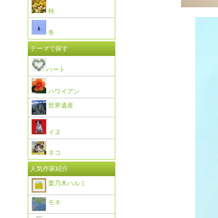
秋
冬
テーマで探す
ハート
ハワイアン
世界遺産
イヌ
ネコ
人気作家紹介
栗乃木ハルミ
モネ