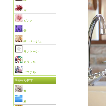
赤
ピンク
紫
茶・ベージュ
モノトーン
カラフル
パステル
季節から探す
春
夏