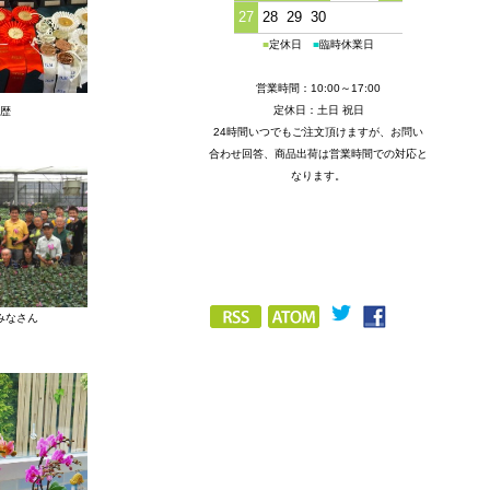
27
28
29
30
■
定休日
■
臨時休業日
営業時間：10:00～17:00
定休日：土日 祝日
歴
24時間いつでもご注文頂けますが、お問い
合わせ回答、商品出荷は営業時間での対応と
なります。
みなさん