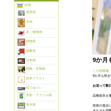
絵画
風景画
名画
花・植物画
静物画
抽象画
9か月
日本画
動物・生物画
この胡蝶蘭
9か月も咲
絵本イラスト
お花って数
絵てぬぐい
水彩・アクリル画
品種改良を
風水画
技術の進歩
そもそも胡