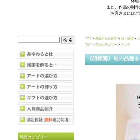
休暇
また、作品の制作
お客さまにはご
TOP
>
商品別から探す
>
花・植物
>
TOP
>
色別カテゴリー
>
ピンク
《胡蝶蘭》旬の品種をお
商品カテゴリー