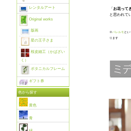
レンタルアート
「
お花ってき
と思われて
Original works
版画
※
パレルモ
とい
ります
星の王子さま
桜皮細工（かばざい
く）
ボタニカルフレーム
ギフト券
色から探す
黄色
青
緑