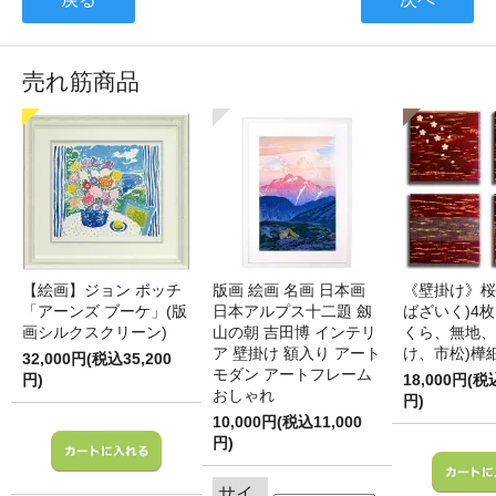
売れ筋商品
【絵画】ジョン ボッチ
版画 絵画 名画 日本画
《壁掛け》桜
「アーンズ ブーケ」(版
日本アルプス十二題 劔
ばざいく)4枚
画シルクスクリーン)
山の朝 吉田博 インテリ
くら、無地、
ア 壁掛け 額入り アート
け、市松)樺
32,000円(税込35,200
モダン アートフレーム
円)
18,000円(税
おしゃれ
円)
10,000円(税込11,000
円)
サイ