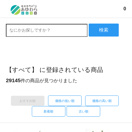
0
検索
【すべて】 に登録されている商品
29145
件の商品が見つかりました
おすすめ順
価格の低い順
価格の高い順
新着順
古い順