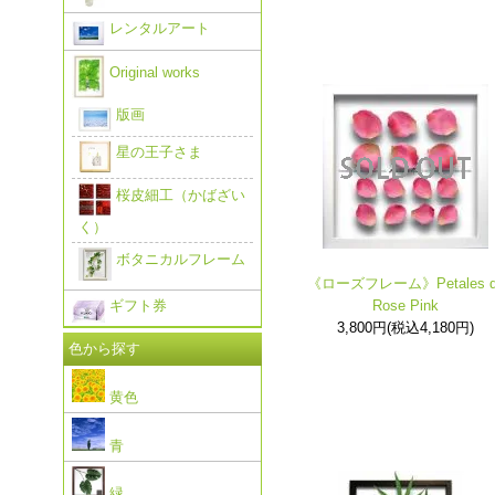
レンタルアート
Original works
版画
星の王子さま
桜皮細工（かばざい
く）
ボタニカルフレーム
《ローズフレーム》Petales d
ギフト券
Rose Pink
3,800円(税込4,180円)
色から探す
黄色
青
緑