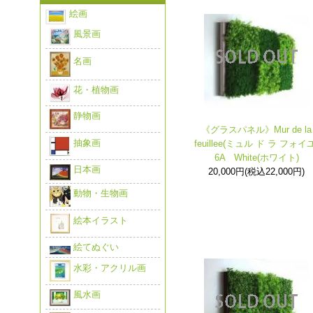
絵画
風景画
名画
花・植物画
静物画
《グラスパネル》Mur de la
抽象画
feuillee(ミュル ド ラ フォイユ
6A White(ホワイト)
日本画
20,000円(税込22,000円)
動物・生物画
絵本イラスト
絵てぬぐい
水彩・アクリル画
風水画