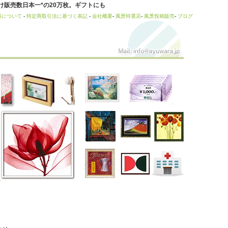
販売数日本一*の20万枚。ギフトにも
料について
-
特定商取引法に基づく表記
-
会社概要
-
風景特選店
-
風景投稿販売
-
ブログ