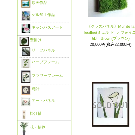
原画作品
ゲル加工作品
《グラスパネル》Mur de la
キャンバスアート
feuillee(ミュル ド ラ フォイユ
6B Brown(ブラウン)
壁掛け
20,000円(税込22,000円)
リーフパネル
ハーブフレーム
フラワーフレーム
時計
アートパネル
掛け軸
花・植物