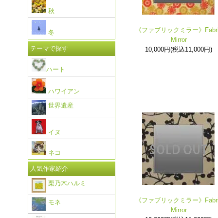
秋
《ファブリックミラー》Fabri
冬
Mirror
テーマで探す
10,000円(税込11,000円)
ハート
ハワイアン
世界遺産
イヌ
ネコ
人気作家紹介
栗乃木ハルミ
《ファブリックミラー》Fabri
モネ
Mirror