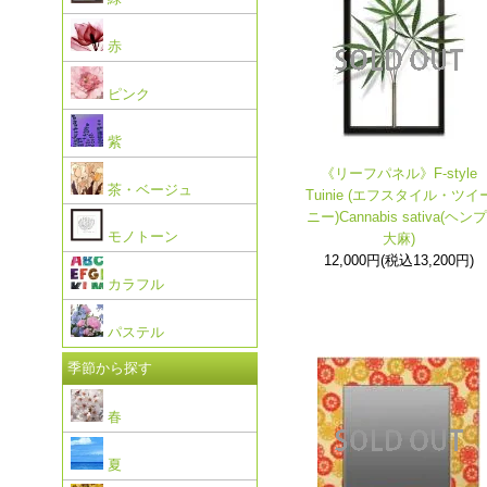
赤
ピンク
紫
《リーフパネル》F-style
茶・ベージュ
Tuinie (エフスタイル・ツイ
ニー)Cannabis sativa(ヘンプ
モノトーン
大麻)
12,000円(税込13,200円)
カラフル
パステル
季節から探す
春
夏