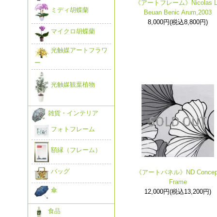
《アートフレーム》Nicolas L
ミディ胡蝶蘭
Beuan Benic Arum,2003
8,000円(税込8,800円)
マイクロ胡蝶蘭
光触媒アートフラワ
ー
光触媒観葉植物
雑貨・インテリア
フォトフレーム
額縁（フレーム）
バッグ
《アートパネル》ND Concep
Frame
傘
12,000円(税込13,200円)
食品