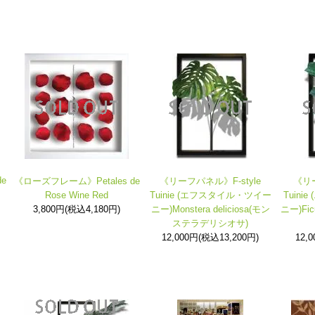
e
《ローズフレーム》Petales de
《リーフパネル》F-style
《リー
Rose Wine Red
Tuinie (エフスタイル・ツイー
Tuin
3,800円(税込4,180円)
ニー)Monstera deliciosa(モン
ニー)Fic
ステラデリシオサ)
12,000円(税込13,200円)
12,