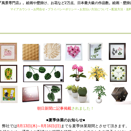
風景専門店』。絵画や壁掛け、お花など2万点、日本最大級の作品数。絵画・壁掛け
マイアカウント
-
お問合せ
-
プライバシーポリシー
-
お支払い方法について
-
配送方法・送
朝日新聞に記事掲載
されました！
■夏季休業のお知らせ■
弊社では
8月13日(木)～8月16日(日)
までを夏季休業期間とさせて頂きます。