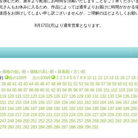
を挟むため、通常より配達にお時間を頂戴いたしますことをご了承ください
元さんもお休みに入るため、作品によっては通常よりお届けに時間がかかる
迷惑をお掛けしてしまい申し訳ございませんが、ご理解のほどよろしくお願
8月17日(月)より通常営業となります。
-
価格の低い順
-
価格の高い順
-
新着順
-
古い順
件)
前の100件
次の100件
1
2
3
4
5
6
7
8
9
10
11
12
13
14
15
16
17
18
39
40
41
42
43
44
45
46
47
48
49
50
51
52
53
54
55
56
57
58
59
60
61
62
6
83
84
85
86
87
88
89
90
91
92
93
94
95
96
97
98
99
100
101
102
103
104
1
119
120
121
122
123
124
125
126
127
128
129
130
131
132
133
134
135
136
151
152
153
154
155
156
157
158
159
160
161
162
163
164
165
166
167
168
183
184
185
186
187
188
189
190
191
192
193
194
195
196
197
198
199
200
215
216
217
218
219
220
221
222
223
224
225
226
227
228
229
230
231
232
247
248
249
250
251
252
253
254
255
256
257
258
259
260
261
262
263
264
279
280
281
282
283
284
285
286
287
288
289
290
291