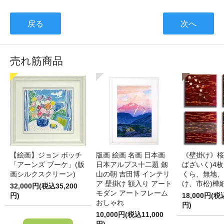
戻る
次へ
売れ筋商品
【絵画】ジョン ボッチ
版画 絵画 名画 日本画
《壁掛け》桜
「アーンズ ブーケ」(版
日本アルプス十二題 劔
ばざいく)4枚
画シルクスクリーン)
山の朝 吉田博 インテリ
くら、無地、
ア 壁掛け 額入り アート
け、市松)樺
32,000円(税込35,200
モダン アートフレーム
円)
18,000円(税
おしゃれ
円)
10,000円(税込11,000