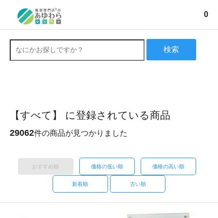
0
検索
【すべて】 に登録されている商品
29062
件の商品が見つかりました
おすすめ順
価格の低い順
価格の高い順
新着順
古い順