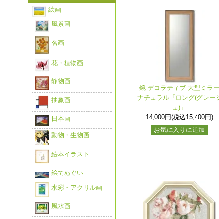
絵画
風景画
名画
花・植物画
静物画
鏡 デコラティブ 大型ミラ
ナチュラル「ロング(グレー
抽象画
ュ)」
14,000円(税込15,400円)
日本画
お気に入りに追加
動物・生物画
絵本イラスト
絵てぬぐい
水彩・アクリル画
風水画