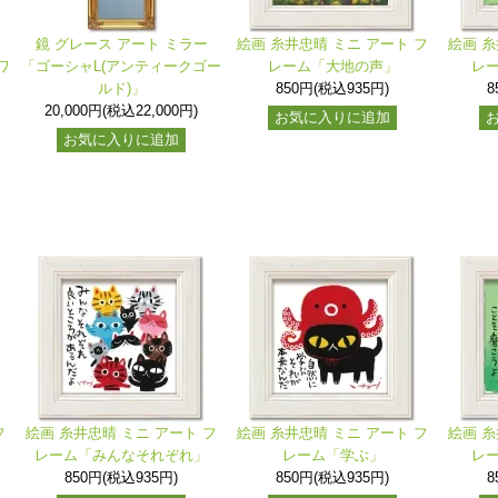
鏡 グレース アート ミラー
絵画 糸井忠晴 ミニ アート フ
絵画 糸
ワ
「ゴーシャL(アンティークゴー
レーム「大地の声」
レ
ルド)」
850円(税込935円)
8
20,000円(税込22,000円)
お気に入りに追加
お気に入りに追加
フ
絵画 糸井忠晴 ミニ アート フ
絵画 糸井忠晴 ミニ アート フ
絵画 糸
レーム「みんなそれぞれ」
レーム「学ぶ」
レ
850円(税込935円)
850円(税込935円)
8