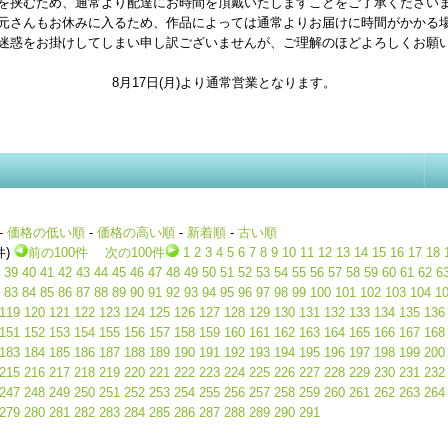
を挟むため、通常より配達にお時間を頂戴いたしますことをご了承ください
元さんもお休みに入るため、作品によっては通常よりお届けに時間がかかる
迷惑をお掛けしてしまい申し訳ございませんが、ご理解のほどよろしくお願
8月17日(月)より通常営業となります。
-
価格の低い順
-
価格の高い順
-
新着順
-
古い順
件)
前の100件
次の100件
1
2
3
4
5
6
7
8
9
10
11
12
13
14
15
16
17
18
39
40
41
42
43
44
45
46
47
48
49
50
51
52
53
54
55
56
57
58
59
60
61
62
6
83
84
85
86
87
88
89
90
91
92
93
94
95
96
97
98
99
100
101
102
103
104
1
119
120
121
122
123
124
125
126
127
128
129
130
131
132
133
134
135
136
151
152
153
154
155
156
157
158
159
160
161
162
163
164
165
166
167
168
183
184
185
186
187
188
189
190
191
192
193
194
195
196
197
198
199
200
215
216
217
218
219
220
221
222
223
224
225
226
227
228
229
230
231
232
247
248
249
250
251
252
253
254
255
256
257
258
259
260
261
262
263
264
279
280
281
282
283
284
285
286
287
288
289
290
291