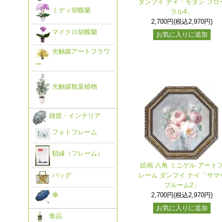
ダンフイ ナイ「モダン フロ
ミディ胡蝶蘭
ラル4」
2,700円(税込2,970円)
マイクロ胡蝶蘭
お気に入りに追加
光触媒アートフラワ
ー
光触媒観葉植物
雑貨・インテリア
フォトフレーム
額縁（フレーム）
絵画 八角 ミニゲル アート
レーム ダンフイ ナイ「サマ
バッグ
ブルーム2」
傘
2,700円(税込2,970円)
お気に入りに追加
食品