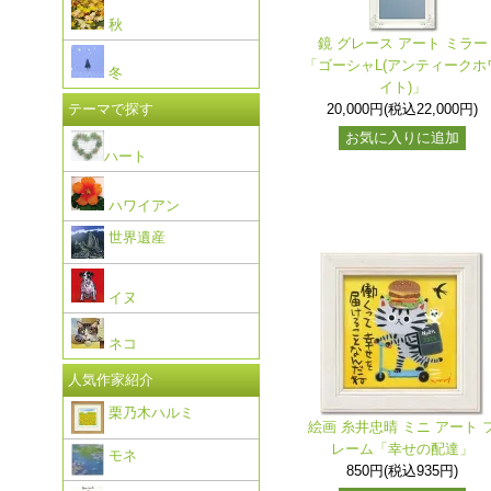
秋
鏡 グレース アート ミラー
「ゴーシャL(アンティークホ
冬
イト)」
20,000円(税込22,000円)
テーマで探す
お気に入りに追加
ハート
ハワイアン
世界遺産
イヌ
ネコ
人気作家紹介
栗乃木ハルミ
絵画 糸井忠晴 ミニ アート 
レーム「幸せの配達」
モネ
850円(税込935円)