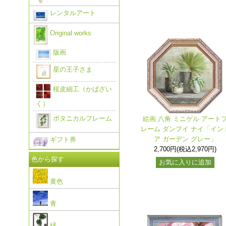
レンタルアート
Original works
版画
星の王子さま
桜皮細工（かばざい
く）
ボタニカルフレーム
絵画 八角 ミニゲル アート
レーム ダンフイ ナイ「イン
ア ガーデン グレー」
ギフト券
2,700円(税込2,970円)
色から探す
お気に入りに追加
黄色
青
緑