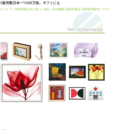
販売数日本一*の20万枚。ギフトにも
料について
-
特定商取引法に基づく表記
-
会社概要
-
風景特選店
-
風景投稿販売
-
ブログ