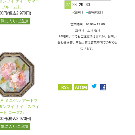
ダンフイ ナイ「サマー
27
28
29
30
ブルーム1」
■
定休日
■
臨時休業日
700円(税込2,970円)
お気に入りに追加
営業時間：10:00～17:00
定休日：土日 祝日
24時間いつでもご注文頂けますが、お問い
合わせ回答、商品出荷は営業時間での対応と
なります。
八角 ミニゲル アートフ
ダンフイ ナイ「スウィ
ート ローズ2」
700円(税込2,970円)
お気に入りに追加