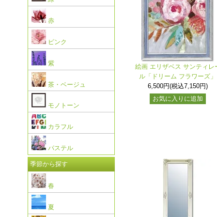
赤
ピンク
紫
絵画 エリザベス サンティレ
ル「ドリーム フラワーズ」
茶・ベージュ
6,500円(税込7,150円)
お気に入りに追加
モノトーン
カラフル
パステル
季節から探す
春
夏