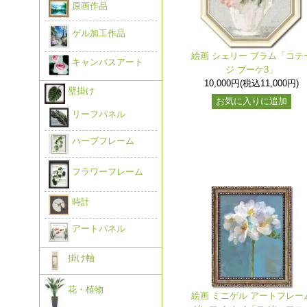
原画作品
ゲル加工作品
絵画 シェリー ブラム「コテ
キャンバスアート
ジ ブーケ3」
10,000円(税込11,000円)
壁掛け
お気に入りに追加
リーフパネル
ハーブフレーム
フラワーフレーム
時計
アートパネル
掛け軸
花・植物
絵画 ミニゲル アートフレー