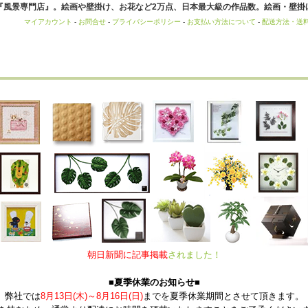
風景専門店』。絵画や壁掛け、お花など2万点、日本最大級の作品数。絵画・壁掛け
マイアカウント
-
お問合せ
-
プライバシーポリシー
-
お支払い方法について
-
配送方法・送
朝日新聞に記事掲載
されました！
■夏季休業のお知らせ■
弊社では
8月13日(木)～8月16日(日)
までを夏季休業期間とさせて頂きます。