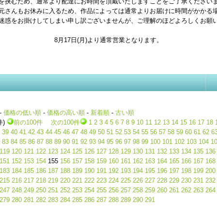
を挟むため、通常より配達にお時間を頂戴いたしますことをご了承ください
元さんもお休みに入るため、作品によっては通常よりお届けに時間がかかる
迷惑をお掛けしてしまい申し訳ございませんが、ご理解のほどよろしくお願
8月17日(月)より通常営業となります。
-
価格の低い順
-
価格の高い順
-
新着順
-
古い順
件)
前の100件
次の100件
1
2
3
4
5
6
7
8
9
10
11
12
13
14
15
16
17
18
39
40
41
42
43
44
45
46
47
48
49
50
51
52
53
54
55
56
57
58
59
60
61
62
6
83
84
85
86
87
88
89
90
91
92
93
94
95
96
97
98
99
100
101
102
103
104
1
119
120
121
122
123
124
125
126
127
128
129
130
131
132
133
134
135
136
151
152
153
154
155
156
157
158
159
160
161
162
163
164
165
166
167
168
183
184
185
186
187
188
189
190
191
192
193
194
195
196
197
198
199
200
215
216
217
218
219
220
221
222
223
224
225
226
227
228
229
230
231
232
247
248
249
250
251
252
253
254
255
256
257
258
259
260
261
262
263
264
279
280
281
282
283
284
285
286
287
288
289
290
291