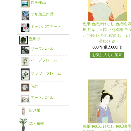
原画作品
ゲル加工作品
色紙 色紙掛けなし 色紙絵 
キャンバスアート
風 紅葉可里図 上村松園 モ
ン 掛軸 床の間 和室 おしゃ
壁掛け
壁掛け 絵
600円(税込660円)
リーフパネル
お気に入りに追加
ハーブフレーム
フラワーフレーム
時計
アートパネル
掛け軸
花・植物
色紙 色紙掛けなし 色紙絵 