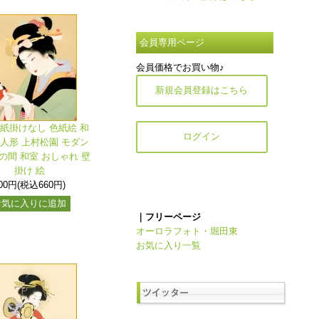
会員専用ページ
会員価格でお買い物♪
新規会員登録はこちら
色紙掛けなし 色紙絵 和
ログイン
所人形 上村松園 モダン
の間 和室 おしゃれ 壁
掛け 絵
00円(税込660円)
お気に入りに追加
｜フリーページ
オーロラフォト・堀田東
お気に入り一覧