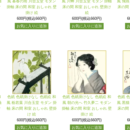
軸
風 暮春の雨 川合玉堂 モダン
風 川蝉 川合玉堂 モダン 掛軸
風 飛燕
け
掛軸 床の間 和室 おしゃれ 壁
床の間 和室 おしゃれ 壁掛け
床の間
掛け 絵
絵
600円(税込660円)
600円(税込660円)
6
お気に入りに追加
お気に入りに追加
和
色紙 色紙掛けなし 色紙絵 和
色紙 色紙掛けなし 色紙絵 和
色紙 
軸
風 栃若葉 川合玉堂 モダン 掛
風 朝の光へ 竹久夢二 モダン
風 黒猫
け
軸 床の間 和室 おしゃれ 壁掛
掛軸 床の間 和室 おしゃれ 壁
床の間
け 絵
掛け 絵
600円(税込660円)
600円(税込660円)
6
お気に入りに追加
お気に入りに追加