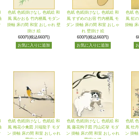
和
色紙 色紙掛けなし 色紙絵 和
色紙 色紙掛けなし 色紙絵 和
色紙 
軸
風 風かおる 竹内栖鳳 モダン
風 すずめのお宿 竹内栖鳳 モ
風 虹
け
掛軸 床の間 和室 おしゃれ 壁
ダン 掛軸 床の間 和室 おしゃ
掛軸 床
掛け 絵
れ 壁掛け 絵
600円(税込660円)
600円(税込660円)
6
お気に入りに追加
お気に入りに追加
和
色紙 色紙掛けなし 色紙絵 和
色紙 色紙掛けなし 色紙絵 和
色紙 
軸
風 梅花小禽図 川端龍子 モダ
風 藤花狗子図 円山応挙 モダ
風 牡
け
ン 掛軸 床の間 和室 おしゃれ
ン 掛軸 床の間 和室 おしゃれ
ン 掛軸