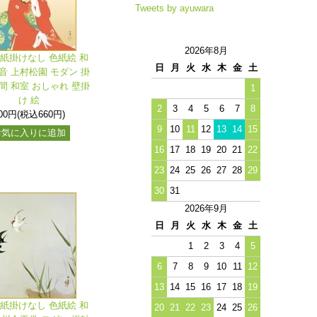
Tweets by ayuwara
2026年8月
色紙掛けなし 色紙絵 和
日
月
火
水
木
金
土
音 上村松園 モダン 掛
間 和室 おしゃれ 壁掛
1
け 絵
2
3
4
5
6
7
8
00円(税込660円)
9
10
11
12
13
14
15
お気に入りに追加
16
17
18
19
20
21
22
23
24
25
26
27
28
29
30
31
2026年9月
日
月
火
水
木
金
土
1
2
3
4
5
6
7
8
9
10
11
12
13
14
15
16
17
18
19
色紙掛けなし 色紙絵 和
20
21
22
23
24
25
26