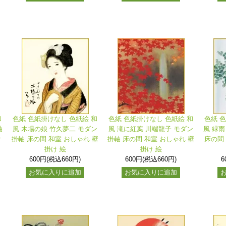
和
色紙 色紙掛けなし 色紙絵 和
色紙 色紙掛けなし 色紙絵 和
色紙 
軸
風 木場の娘 竹久夢二 モダン
風 滝に紅葉 川端龍子 モダン
風 緑雨
け
掛軸 床の間 和室 おしゃれ 壁
掛軸 床の間 和室 おしゃれ 壁
床の間
掛け 絵
掛け 絵
600円(税込660円)
600円(税込660円)
6
お気に入りに追加
お気に入りに追加