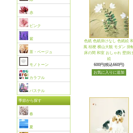
赤
ピンク
紫
色紙 色紙掛けなし 色紙絵 
風 桔梗 横山大観 モダン 掛
茶・ベージュ
床の間 和室 おしゃれ 壁掛
絵
600円(税込660円)
モノトーン
お気に入りに追加
カラフル
パステル
季節から探す
春
夏