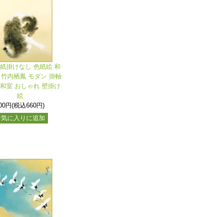
色紙掛けなし 色紙絵 和
 竹内栖鳳 モダン 掛軸
 和室 おしゃれ 壁掛け
絵
00円(税込660円)
お気に入りに追加