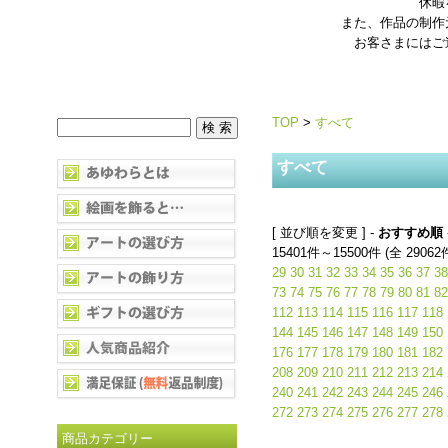
休暇
また、作品の制作
お客さまにはご
TOP
>
すべて
すべて
[ 並び順を変更 ] -
おすすめ順
15401件～15500件 (全 29062
29
30
31
32
33
34
35
36
37
38
73
74
75
76
77
78
79
80
81
82
112
113
114
115
116
117
118
144
145
146
147
148
149
150
176
177
178
179
180
181
182
208
209
210
211
212
213
214
240
241
242
243
244
245
246
272
273
274
275
276
277
278
商品カテゴリー