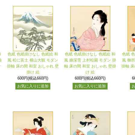
和
色紙 色紙掛けなし 色紙絵 和
色紙 色紙掛けなし 色紙絵 和
色紙 
軸
風 松に富士 横山大観 モダン
風 娘深雪 上村松園 モダン 掛
風 御
け
掛軸 床の間 和室 おしゃれ 壁
軸 床の間 和室 おしゃれ 壁掛
掛軸 床
掛け 絵
け 絵
600円(税込660円)
600円(税込660円)
6
お気に入りに追加
お気に入りに追加