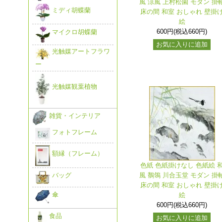
風 涼風 上村松園 モダン 掛
ミディ胡蝶蘭
床の間 和室 おしゃれ 壁掛
絵
600円(税込660円)
マイクロ胡蝶蘭
お気に入りに追加
光触媒アートフラワ
ー
光触媒観葉植物
雑貨・インテリア
フォトフレーム
額縁（フレーム）
色紙 色紙掛けなし 色紙絵 
風 鶺鴒 川合玉堂 モダン 掛
バッグ
床の間 和室 おしゃれ 壁掛
傘
絵
600円(税込660円)
食品
お気に入りに追加