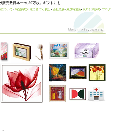
販売数日本一*の20万枚。ギフトにも
料について
-
特定商取引法に基づく表記
-
会社概要
-
風景特選店
-
風景投稿販売
-
ブログ