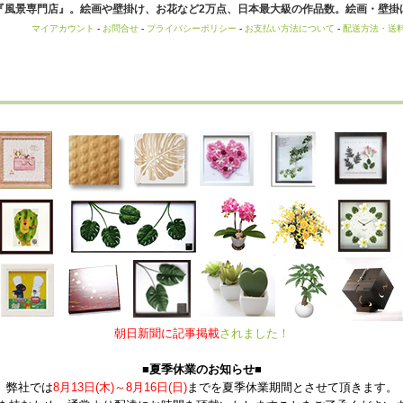
風景専門店』。絵画や壁掛け、お花など2万点、日本最大級の作品数。絵画・壁掛け
マイアカウント
-
お問合せ
-
プライバシーポリシー
-
お支払い方法について
-
配送方法・送
朝日新聞に記事掲載
されました！
■夏季休業のお知らせ■
弊社では
8月13日(木)～8月16日(日)
までを夏季休業期間とさせて頂きます。