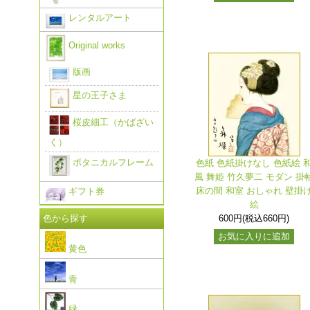
レンタルアート
Original works
版画
星の王子さま
桜皮細工（かばざい
く）
ボタニカルフレーム
色紙 色紙掛けなし 色紙絵 
風 舞姫 竹久夢二 モダン 掛
床の間 和室 おしゃれ 壁掛
ギフト券
絵
色から探す
600円(税込660円)
お気に入りに追加
黄色
青
緑