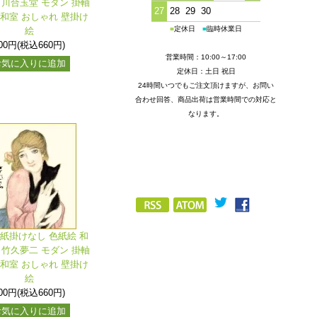
 川合玉堂 モダン 掛軸
27
28
29
30
 和室 おしゃれ 壁掛け
■
定休日
■
臨時休業日
絵
00円(税込660円)
営業時間：10:00～17:00
お気に入りに追加
定休日：土日 祝日
24時間いつでもご注文頂けますが、お問い
合わせ回答、商品出荷は営業時間での対応と
なります。
色紙掛けなし 色紙絵 和
 竹久夢二 モダン 掛軸
 和室 おしゃれ 壁掛け
絵
00円(税込660円)
お気に入りに追加