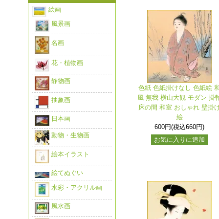
絵画
風景画
名画
花・植物画
静物画
色紙 色紙掛けなし 色紙絵 
風 無我 横山大観 モダン 掛
抽象画
床の間 和室 おしゃれ 壁掛
絵
日本画
600円(税込660円)
動物・生物画
お気に入りに追加
絵本イラスト
絵てぬぐい
水彩・アクリル画
風水画