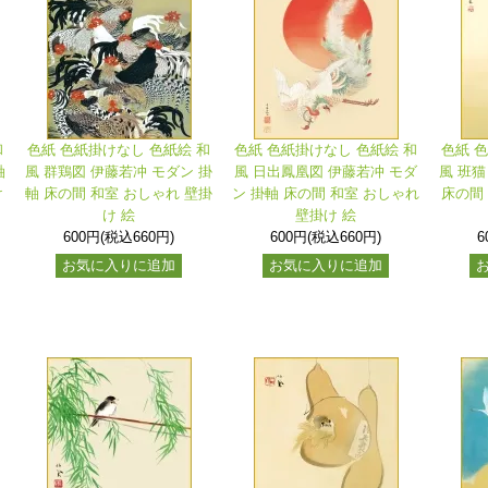
和
色紙 色紙掛けなし 色紙絵 和
色紙 色紙掛けなし 色紙絵 和
色紙 
軸
風 群鶏図 伊藤若冲 モダン 掛
風 日出鳳凰図 伊藤若冲 モダ
風 班猫
け
軸 床の間 和室 おしゃれ 壁掛
ン 掛軸 床の間 和室 おしゃれ
床の間
け 絵
壁掛け 絵
600円(税込660円)
600円(税込660円)
6
お気に入りに追加
お気に入りに追加