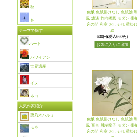
秋
色紙 色紙掛けなし 色紙絵 
風 爐邊 竹内栖鳳 モダン 掛
冬
床の間 和室 おしゃれ 壁掛
絵
テーマで探す
600円(税込660円)
ハート
お気に入りに追加
ハワイアン
世界遺産
イヌ
ネコ
人気作家紹介
栗乃木ハルミ
色紙 色紙掛けなし 色紙絵 
風 百合 川端龍子 モダン 掛
モネ
床の間 和室 おしゃれ 壁掛