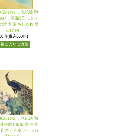
色紙掛けなし 色紙絵 和
の如く 川端龍子 モダン
の間 和室 おしゃれ 壁
掛け 絵
00円(税込660円)
お気に入りに追加
色紙掛けなし 色紙絵 和
丹孔雀図 円山応挙 モダ
 床の間 和室 おしゃれ