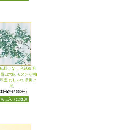
色紙掛けなし 色紙絵 和
 横山大観 モダン 掛軸
 和室 おしゃれ 壁掛け
絵
00円(税込660円)
お気に入りに追加