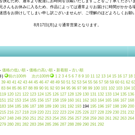
を挟むため、通常より配達にお時間を頂戴いたしますことをご了承ください
元さんもお休みに入るため、作品によっては通常よりお届けに時間がかかる
迷惑をお掛けしてしまい申し訳ございませんが、ご理解のほどよろしくお願
8月17日(月)より通常営業となります。
-
価格の低い順
-
価格の高い順
-
新着順
-
古い順
件)
前の100件
次の100件
1
2
3
4
5
6
7
8
9
10
11
12
13
14
15
16
17
18
39
40
41
42
43
44
45
46
47
48
49
50
51
52
53
54
55
56
57
58
59
60
61
62
6
83
84
85
86
87
88
89
90
91
92
93
94
95
96
97
98
99
100
101
102
103
104
1
119
120
121
122
123
124
125
126
127
128
129
130
131
132
133
134
135
136
151
152
153
154
155
156
157
158
159
160
161
162
163
164
165
166
167
168
183
184
185
186
187
188
189
190
191
192
193
194
195
196
197
198
199
200
215
216
217
218
219
220
221
222
223
224
225
226
227
228
229
230
231
232
247
248
249
250
251
252
253
254
255
256
257
258
259
260
261
262
263
264
279
280
281
282
283
284
285
286
287
288
289
290
291
292