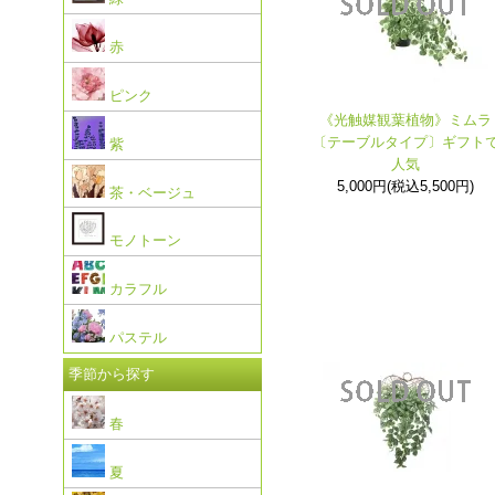
赤
ピンク
《光触媒観葉植物》ミムラ
〔テーブルタイプ〕ギフト
紫
人気
5,000円(税込5,500円)
茶・ベージュ
モノトーン
カラフル
パステル
季節から探す
春
夏