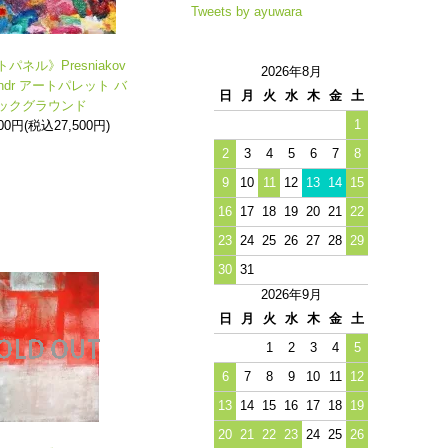
Tweets by ayuwara
パネル》Presniakov
2026年8月
sandr アートパレット バ
日
月
火
水
木
金
土
ックグラウンド
1
000円(税込27,500円)
2
3
4
5
6
7
8
9
10
11
12
13
14
15
16
17
18
19
20
21
22
23
24
25
26
27
28
29
30
31
2026年9月
日
月
火
水
木
金
土
1
2
3
4
5
6
7
8
9
10
11
12
13
14
15
16
17
18
19
20
21
22
23
24
25
26