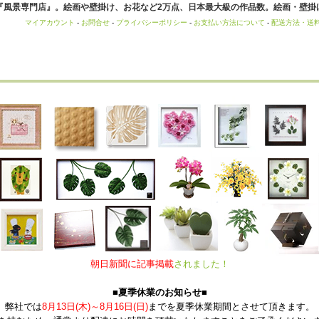
風景専門店』。絵画や壁掛け、お花など2万点、日本最大級の作品数。絵画・壁掛け
マイアカウント
-
お問合せ
-
プライバシーポリシー
-
お支払い方法について
-
配送方法・送
朝日新聞に記事掲載
されました！
■夏季休業のお知らせ■
弊社では
8月13日(木)～8月16日(日)
までを夏季休業期間とさせて頂きます。