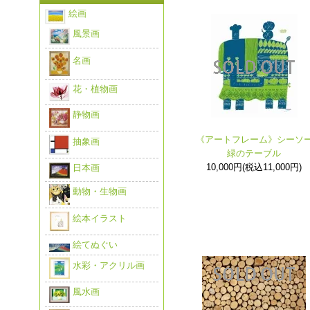
絵画
風景画
名画
花・植物画
静物画
《アートフレーム》シーソ
抽象画
緑のテーブル
10,000円(税込11,000円)
日本画
動物・生物画
絵本イラスト
絵てぬぐい
水彩・アクリル画
風水画