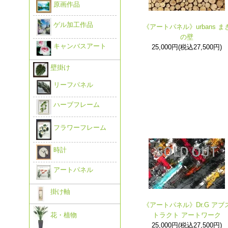
原画作品
ゲル加工作品
《アートパネル》urbans ま
の壁
キャンバスアート
25,000円(税込27,500円)
壁掛け
リーフパネル
ハーブフレーム
フラワーフレーム
時計
アートパネル
掛け軸
《アートパネル》Dr.G アブ
トラクト アートワーク
花・植物
25,000円(税込27,500円)