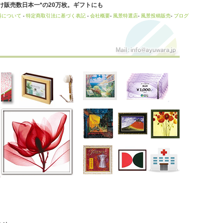
販売数日本一*の20万枚。ギフトにも
料について
-
特定商取引法に基づく表記
-
会社概要
-
風景特選店
-
風景投稿販売
-
ブログ