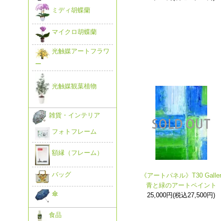
ミディ胡蝶蘭
マイクロ胡蝶蘭
光触媒アートフラワ
ー
光触媒観葉植物
雑貨・インテリア
フォトフレーム
額縁（フレーム）
バッグ
《アートパネル》T30 Galle
青と緑のアートペイント
傘
25,000円(税込27,500円)
食品