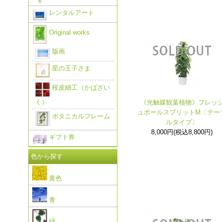
レンタルアート
Original works
版画
星の王子さま
桜皮細工（かばざい
く）
《光触媒観葉植物》フレッ
ュポールスプリットM〔テー
ボタニカルフレーム
ルタイプ〕
8,000円(税込8,800円)
ギフト券
色から探す
黄色
青
緑