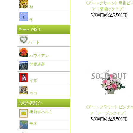
《アートグリーン》壁掛ピ
秋
ア〔壁掛けタイプ〕
5,000円(税込5,500円)
冬
テーマで探す
ハート
ハワイアン
世界遺産
イヌ
ネコ
人気作家紹介
《アートフラワー》ピンク
栗乃木ハルミ
フ〔テーブルタイプ〕
5,000円(税込5,500円)
モネ