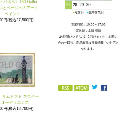
パネル》T30 Galler
27
28
29
30
ジとベージュのアート
■
定休日
■
臨時休業日
ペイント
000円(税込27,500円)
営業時間：10:00～17:00
定休日：土日 祝日
24時間いつでもご注文頂けますが、お問い
合わせ回答、商品出荷は営業時間での対応と
なります。
》サムトフト スウイー
 オーディエンス
000円(税込18,700円)