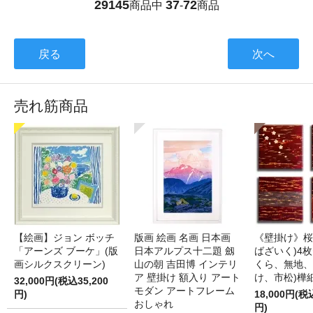
29145
37
72
商品中
-
商品
戻る
次へ
売れ筋商品
【絵画】ジョン ボッチ
版画 絵画 名画 日本画
《壁掛け》桜
「アーンズ ブーケ」(版
日本アルプス十二題 劔
ばざいく)4枚
画シルクスクリーン)
山の朝 吉田博 インテリ
くら、無地、
ア 壁掛け 額入り アート
け、市松)樺
32,000円(税込35,200
モダン アートフレーム
円)
18,000円(税
おしゃれ
円)