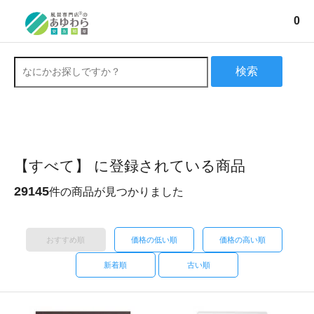
0
検索
【すべて】 に登録されている商品
29145
件の商品が見つかりました
おすすめ順
価格の低い順
価格の高い順
新着順
古い順