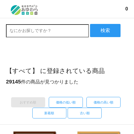
0
検索
【すべて】 に登録されている商品
29145
件の商品が見つかりました
おすすめ順
価格の低い順
価格の高い順
新着順
古い順