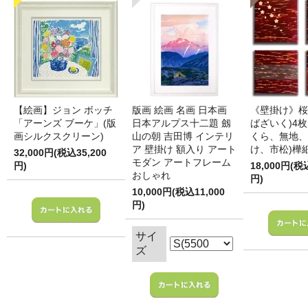
【絵画】ジョン ボッチ
版画 絵画 名画 日本画
《壁掛け》桜
「アーンズ ブーケ」(版
日本アルプス十二題 劔
ばざいく)4枚
画シルクスクリーン)
山の朝 吉田博 インテリ
くら、無地、
ア 壁掛け 額入り アート
け、市松)樺
32,000円(税込35,200
モダン アートフレーム
円)
18,000円(税
おしゃれ
円)
10,000円(税込11,000
円)
サイ
ズ