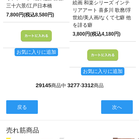
絵画 和楽シリーズ インテ
三十六景/江戸日本橋
リアアート 喜多川 歌麿/浮
7,800円(税込8,580円)
世絵/美人画/なくて七癖 他
を誹る癖
3,800円(税込4,180円)
お気に入りに追加
お気に入りに追加
29145
3277
3312
商品中
-
商品
戻る
次へ
売れ筋商品