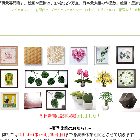
風景専門店』。絵画や壁掛け、お花など2万点、日本最大級の作品数。絵画・壁掛け
マイアカウント
-
お問合せ
-
プライバシーポリシー
-
お支払い方法について
-
配送方法・送
朝日新聞に記事掲載
されました！
■夏季休業のお知らせ■
弊社では
8月13日(木)～8月16日(日)
までを夏季休業期間とさせて頂きます。