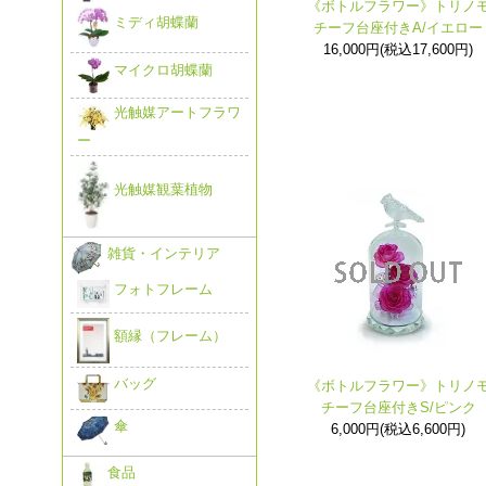
《ボトルフラワー》トリノ
ミディ胡蝶蘭
チーフ台座付きA/イエロー
16,000円(税込17,600円)
マイクロ胡蝶蘭
光触媒アートフラワ
ー
光触媒観葉植物
雑貨・インテリア
フォトフレーム
額縁（フレーム）
バッグ
《ボトルフラワー》トリノ
チーフ台座付きS/ピンク
傘
6,000円(税込6,600円)
食品