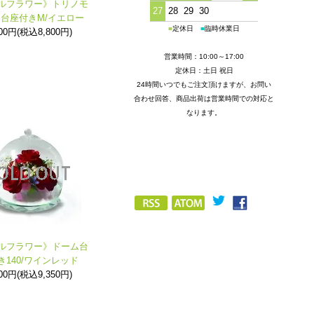
ルフラワー》トリノモ
27
28
29
30
台座付きM/イエロー
■
定休日
■
臨時休業日
000円(税込8,800円)
営業時間：10:00～17:00
定休日：土日 祝日
24時間いつでもご注文頂けますが、お問い
合わせ回答、商品出荷は営業時間での対応と
なります。
ルフラワー》ドーム台
き140/ワインレッド
500円(税込9,350円)