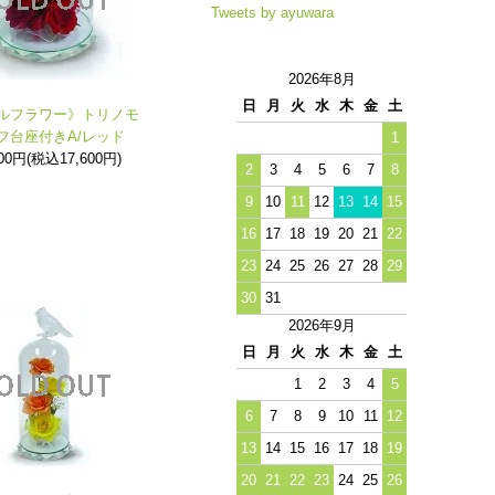
Tweets by ayuwara
2026年8月
日
月
火
水
木
金
土
ルフラワー》トリノモ
フ台座付きA/レッド
1
000円(税込17,600円)
2
3
4
5
6
7
8
9
10
11
12
13
14
15
16
17
18
19
20
21
22
23
24
25
26
27
28
29
30
31
2026年9月
日
月
火
水
木
金
土
1
2
3
4
5
6
7
8
9
10
11
12
13
14
15
16
17
18
19
20
21
22
23
24
25
26