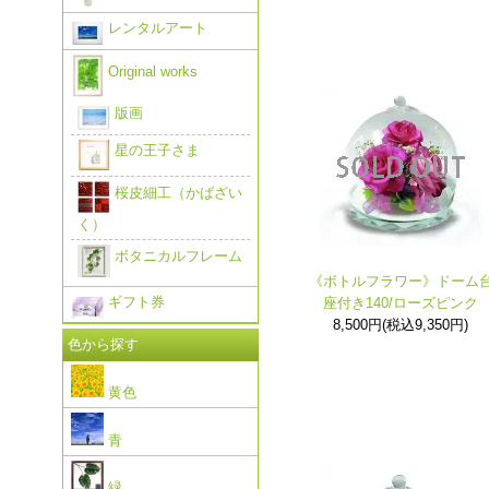
レンタルアート
Original works
版画
星の王子さま
桜皮細工（かばざい
く）
ボタニカルフレーム
《ボトルフラワー》ドーム
ギフト券
座付き140/ローズピンク
8,500円(税込9,350円)
色から探す
黄色
青
緑