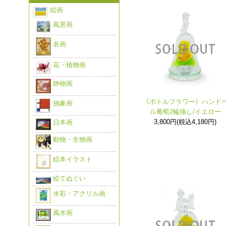
絵画
風景画
名画
花・植物画
静物画
《ボトルフラワー》ハンド
抽象画
ル葡萄2輪挿し/イエロー
3,800円(税込4,180円)
日本画
動物・生物画
絵本イラスト
絵てぬぐい
水彩・アクリル画
風水画