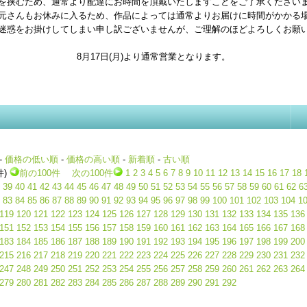
を挟むため、通常より配達にお時間を頂戴いたしますことをご了承ください
元さんもお休みに入るため、作品によっては通常よりお届けに時間がかかる
迷惑をお掛けしてしまい申し訳ございませんが、ご理解のほどよろしくお願
8月17日(月)より通常営業となります。
-
価格の低い順
-
価格の高い順
-
新着順
-
古い順
件)
前の100件
次の100件
1
2
3
4
5
6
7
8
9
10
11
12
13
14
15
16
17
18
39
40
41
42
43
44
45
46
47
48
49
50
51
52
53
54
55
56
57
58
59
60
61
62
6
83
84
85
86
87
88
89
90
91
92
93
94
95
96
97
98
99
100
101
102
103
104
1
119
120
121
122
123
124
125
126
127
128
129
130
131
132
133
134
135
136
151
152
153
154
155
156
157
158
159
160
161
162
163
164
165
166
167
168
183
184
185
186
187
188
189
190
191
192
193
194
195
196
197
198
199
200
215
216
217
218
219
220
221
222
223
224
225
226
227
228
229
230
231
232
247
248
249
250
251
252
253
254
255
256
257
258
259
260
261
262
263
264
279
280
281
282
283
284
285
286
287
288
289
290
291
292