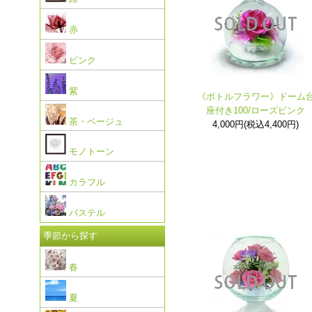
赤
ピンク
紫
《ボトルフラワー》ドーム
座付き100/ローズピンク
茶・ベージュ
4,000円(税込4,400円)
モノトーン
カラフル
パステル
季節から探す
春
夏