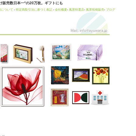
販売数日本一*の20万枚。ギフトにも
料について
-
特定商取引法に基づく表記
-
会社概要
-
風景特選店
-
風景投稿販売
-
ブログ