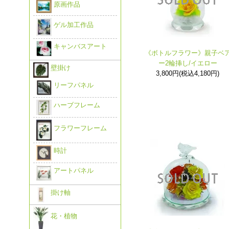
原画作品
ゲル加工作品
キャンバスアート
《ボトルフラワー》親子ベ
ー2輪挿し/イエロー
壁掛け
3,800円(税込4,180円)
リーフパネル
ハーブフレーム
フラワーフレーム
時計
アートパネル
掛け軸
花・植物