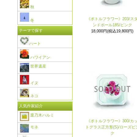
秋
《ボトルフラワー》203/ス
冬
ンドボール185/ピンク
テーマで探す
18,000円(税込19,800円)
ハート
ハワイアン
世界遺産
イヌ
ネコ
人気作家紹介
栗乃木ハルミ
《ボトルフラワー》300/カ
モネ
トグラス正方形(S)/ローズピ
ク