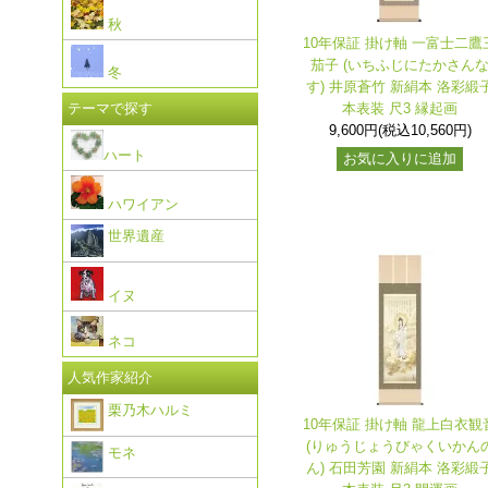
秋
10年保証 掛け軸 一富士二鷹
茄子 (いちふじにたかさん
冬
す) 井原蒼竹 新絹本 洛彩緞
本表装 尺3 縁起画
テーマで探す
9,600円(税込10,560円)
ハート
お気に入りに追加
ハワイアン
世界遺産
イヌ
ネコ
人気作家紹介
栗乃木ハルミ
10年保証 掛け軸 龍上白衣観
(りゅうじょうびゃくいかん
モネ
ん) 石田芳園 新絹本 洛彩緞