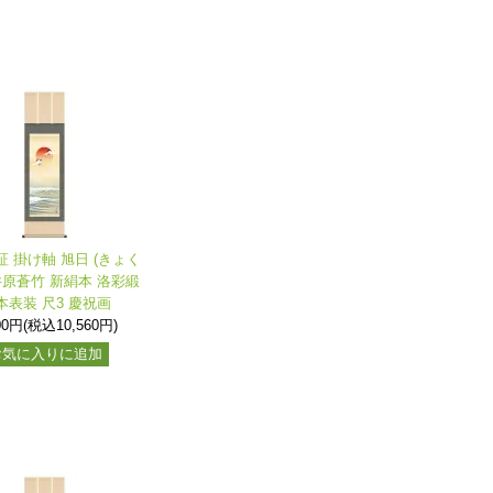
証 掛け軸 旭日 (きょく
井原蒼竹 新絹本 洛彩緞
本表装 尺3 慶祝画
00円(税込10,560円)
お気に入りに追加