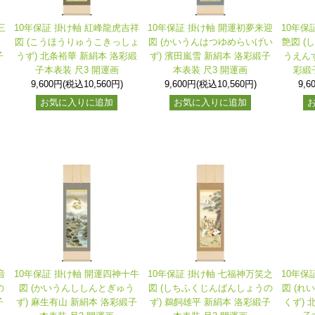
三
10年保証 掛け軸 紅峰龍虎吉祥
10年保証 掛け軸 開運初夢来迎
10年保
な
図 (こうほうりゅうこきっしょ
図 (かいうんはつゆめらいげい
艶図 (
子
うず) 北条裕華 新絹本 洛彩緞
ず) 濱田嵐雪 新絹本 洛彩緞子
うえんず
子本表装 尺3 開運画
本表装 尺3 開運画
彩緞
9,600円(税込10,560円)
9,600円(税込10,560円)
9,6
お気に入りに追加
お気に入りに追加
音
10年保証 掛け軸 開運四神十牛
10年保証 掛け軸 七福神万笑之
10年保
の
図 (かいうんししんとぎゅう
図 (しちふくじんばんしょうの
図 (れ
子
ず) 麻生有山 新絹本 洛彩緞子
ず) 鵜飼雄平 新絹本 洛彩緞子
くず) 