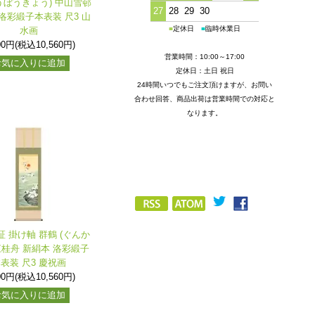
ぼうきょう) 中山雪邨
27
28
29
30
洛彩緞子本表装 尺3 山
■
定休日
■
臨時休業日
水画
00円(税込10,560円)
営業時間：10:00～17:00
お気に入りに追加
定休日：土日 祝日
24時間いつでもご注文頂けますが、お問い
合わせ回答、商品出荷は営業時間での対応と
なります。
証 掛け軸 群鶴 (ぐんか
江桂舟 新絹本 洛彩緞子
表装 尺3 慶祝画
00円(税込10,560円)
お気に入りに追加