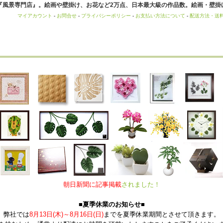
風景専門店』。絵画や壁掛け、お花など2万点、日本最大級の作品数。絵画・壁掛け
マイアカウント
-
お問合せ
-
プライバシーポリシー
-
お支払い方法について
-
配送方法・送
朝日新聞に記事掲載
されました！
■夏季休業のお知らせ■
弊社では
8月13日(木)～8月16日(日)
までを夏季休業期間とさせて頂きます。