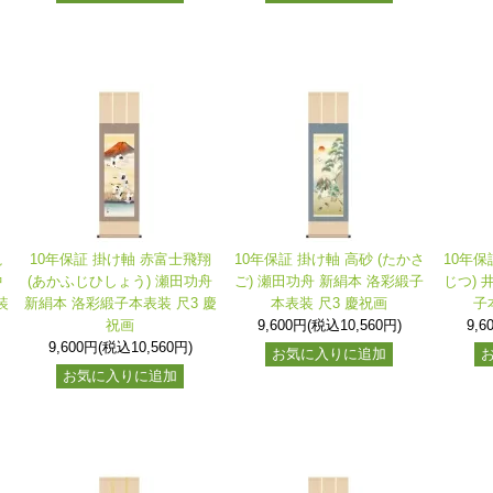
亀
10年保証 掛け軸 赤富士飛翔
10年保証 掛け軸 高砂 (たかさ
10年保
中
(あかふじひしょう) 瀬田功舟
ご) 瀬田功舟 新絹本 洛彩緞子
じつ) 
装
新絹本 洛彩緞子本表装 尺3 慶
本表装 尺3 慶祝画
子
祝画
9,600円(税込10,560円)
9,6
9,600円(税込10,560円)
お気に入りに追加
お気に入りに追加