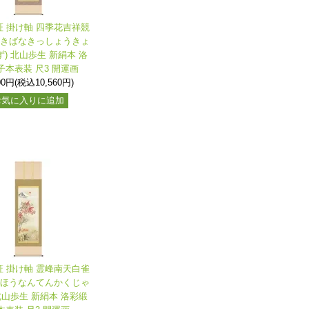
証 掛け軸 四季花吉祥競
しきばなきっしょうきょ
) 北山歩生 新絹本 洛
子本表装 尺3 開運画
00円(税込10,560円)
お気に入りに追加
証 掛け軸 霊峰南天白雀
いほうなんてんかくじゃ
北山歩生 新絹本 洛彩緞