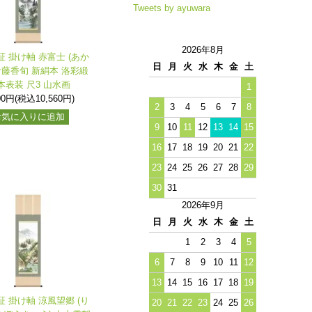
Tweets by ayuwara
2026年8月
証 掛け軸 赤富士 (あか
日
月
火
水
木
金
土
伊藤香旬 新絹本 洛彩緞
本表装 尺3 山水画
1
00円(税込10,560円)
2
3
4
5
6
7
8
お気に入りに追加
9
10
11
12
13
14
15
16
17
18
19
20
21
22
23
24
25
26
27
28
29
30
31
2026年9月
日
月
火
水
木
金
土
1
2
3
4
5
6
7
8
9
10
11
12
13
14
15
16
17
18
19
証 掛け軸 涼風望郷 (り
20
21
22
23
24
25
26