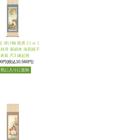
証 掛け軸 龍虎 (りゅう
江桂舟 新絹本 洛彩緞子
表装 尺3 縁起画
00円(税込10,560円)
お気に入りに追加