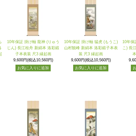
ち
10年保証 掛け軸 龍神 (りゅう
10年保証 掛け軸 猛虎 (もうこ)
10年保
洛
じん) 長江桂舟 新絹本 洛彩緞
山村観峰 新絹本 洛彩緞子本表
こ) 長
起
子本表装 尺3 縁起画
装 尺3 縁起画
本
9,600円(税込10,560円)
9,600円(税込10,560円)
9,6
お気に入りに追加
お気に入りに追加