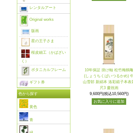
レンタルアート
Original works
版画
星の王子さま
桜皮細工（かばざい
く）
ボタニカルフレーム
10年保証 掛け軸 松竹梅鶴
(しょうちくばいつるかめ) 
山雪邨 新絹本 洛彩緞子本表
ギフト券
尺3 慶祝画
色から探す
9,600円(税込10,560円)
お気に入りに追加
黄色
青
緑