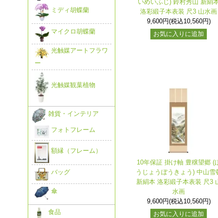
いめいふじ) 鈴村秀山 新絹
ミディ胡蝶蘭
洛彩緞子本表装 尺3 山水画
9,600円(税込10,560円)
マイクロ胡蝶蘭
お気に入りに追加
光触媒アートフラワ
ー
光触媒観葉植物
雑貨・インテリア
フォトフレーム
額縁（フレーム）
10年保証 掛け軸 豊穣望郷 (
うじょうぼうきょう) 中山雪
バッグ
新絹本 洛彩緞子本表装 尺3 
傘
水画
9,600円(税込10,560円)
食品
お気に入りに追加