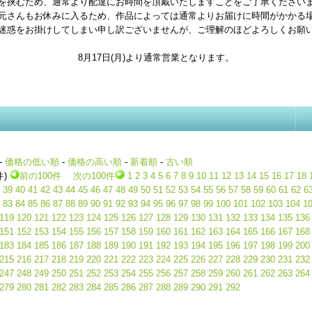
を挟むため、通常より配達にお時間を頂戴いたしますことをご了承ください
元さんもお休みに入るため、作品によっては通常よりお届けに時間がかかる
迷惑をお掛けしてしまい申し訳ございませんが、ご理解のほどよろしくお願
8月17日(月)より通常営業となります。
-
価格の低い順
-
価格の高い順
-
新着順
-
古い順
件)
前の100件
次の100件
1
2
3
4
5
6
7
8
9
10
11
12
13
14
15
16
17
18
39
40
41
42
43
44
45
46
47
48
49
50
51
52
53
54
55
56
57
58
59
60
61
62
6
83
84
85
86
87
88
89
90
91
92
93
94
95
96
97
98
99
100
101
102
103
104
1
119
120
121
122
123
124
125
126
127
128
129
130
131
132
133
134
135
136
151
152
153
154
155
156
157
158
159
160
161
162
163
164
165
166
167
168
183
184
185
186
187
188
189
190
191
192
193
194
195
196
197
198
199
200
215
216
217
218
219
220
221
222
223
224
225
226
227
228
229
230
231
232
247
248
249
250
251
252
253
254
255
256
257
258
259
260
261
262
263
264
279
280
281
282
283
284
285
286
287
288
289
290
291
292