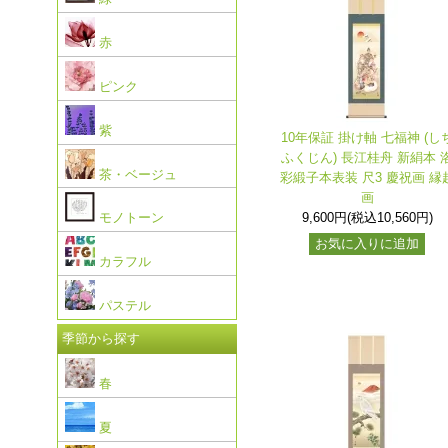
赤
ピンク
紫
10年保証 掛け軸 七福神 (し
ふくじん) 長江桂舟 新絹本 
茶・ベージュ
彩緞子本表装 尺3 慶祝画 縁
画
9,600円(税込10,560円)
モノトーン
お気に入りに追加
カラフル
パステル
季節から探す
春
夏