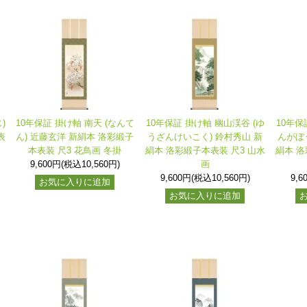
)
10年保証 掛け軸 南天 (なんて
10年保証 掛け軸 幽山渓谷 (ゆ
10年保
表
ん) 近藤玄洋 新絹本 洛彩緞子
うざんけいこく) 鈴村秀山 新
んがぼ
本表装 尺3 花鳥画 冬掛
絹本 洛彩緞子本表装 尺3 山水
絹本 洛
9,600円(税込10,560円)
画
9,600円(税込10,560円)
9,6
お気に入りに追加
お気に入りに追加