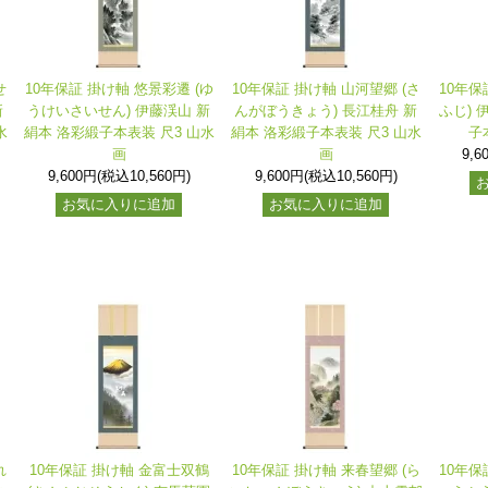
せ
10年保証 掛け軸 悠景彩遷 (ゆ
10年保証 掛け軸 山河望郷 (さ
10年保
新
うけいさいせん) 伊藤渓山 新
んがぼうきょう) 長江桂舟 新
ふじ) 
水
絹本 洛彩緞子本表装 尺3 山水
絹本 洛彩緞子本表装 尺3 山水
子
画
画
9,6
9,600円(税込10,560円)
9,600円(税込10,560円)
お気に入りに追加
お気に入りに追加
れ
10年保証 掛け軸 金富士双鶴
10年保証 掛け軸 来春望郷 (ら
10年保