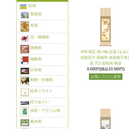
絵画
風景画
名画
花・植物画
静物画
10年保証 掛け軸 紅葉 (もみじ
近藤玄洋 新絹本 洛彩緞子本
抽象画
装 尺3 花鳥画 秋掛
9,600円(税込10,560円)
日本画
お気に入りに追加
動物・生物画
絵本イラスト
絵てぬぐい
水彩・アクリル画
風水画