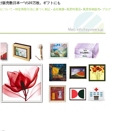
販売数日本一*の20万枚。ギフトにも
料について
-
特定商取引法に基づく表記
-
会社概要
-
風景特選店
-
風景投稿販売
-
ブログ