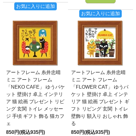
お気に入りに追加
お気に入りに追加
アートフレーム 糸井忠晴
アートフレーム 糸井忠晴
ミニ アート フレーム
ミニ アート フレーム
「NEKO CAFE」 ゆうパケ
「FLOWER CAT」 ゆうパ
ット 壁掛け 卓上 インテリ
ケット 壁掛け 卓上 インテ
ア 猫 絵画 プレゼント リビ
リア 猫 絵画 プレゼント ギ
ング 玄関 トイレ メッセー
フト リビング 玄関 トイレ
ジ 手頃 ギフト 飾る 猫カフ
壁飾り 額入り おしゃれ 飾
ェ
る
850円(税込935円)
850円(税込935円)