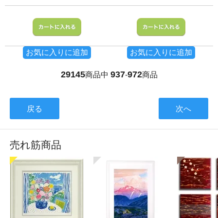
お気に入りに追加
お気に入りに追加
29145
937
972
商品中
-
商品
戻る
次へ
売れ筋商品