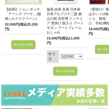
【絵画】ジョン ボッチ
版画 絵画 名画 日本画
《壁掛け》桜
「アーンズ ブーケ」(版
日本アルプス十二題 劔
ばざいく)4枚
画シルクスクリーン)
山の朝 吉田博 インテリ
くら、無地、
ア 壁掛け 額入り アート
け、市松)樺
32,000円(税込35,200
モダン アートフレーム
円)
18,000円(税
おしゃれ
円)
10,000円(税込11,000
円)
サイ
ズ