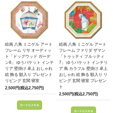
絵画 八角 ミニゲル アート
絵画 八角 ミニゲル アート
フレーム リサ オーディッ
フレーム ファリダ ザマン
ト「ドッグウッド ガーデ
「トゥッティ フルッティ
ン8」 ゆうパケット インテ
7」 ゆうパケット インテリ
リア 壁掛け 卓上 おしゃれ
ア 鳥 カラフル 壁掛け 卓上
絵 飾る 額入り プレゼント
おしゃれ 絵 飾る 額入り リ
リビング 玄関 寝室
ビング 玄関 寝室 プレゼン
ト
2,500円(税込2,750円)
2,500円(税込2,750円)