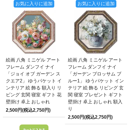
お気に入りに追加
お気に入りに追加
絵画 八角 ミニゲル アート
絵画 八角 ミニゲル アート
フレーム ダンフイ ナイ
フレーム ダンフイ ナイ
「ジョイ オブ ガーデン ス
「ガーデン ブロッサム ブ
クエア2」 ゆうパケット イ
ルー1」 ゆうパケット イン
ンテリア 絵 飾る 額入り リ
テリア 絵 飾る リビング 玄
ビング 玄関 寝室 ギフト 花
関 寝室 プレゼント ギフト
壁掛け 卓上 おしゃれ
壁掛け 卓上 おしゃれ 額入
り
2,500円(税込2,750円)
2,500円(税込2,750円)