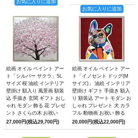
お気に入りに追加
お気に入りに追加
絵画 オイル ペイント アー
絵画 オイル ペイント アー
ト「シルバー サクラ」5L
ト「イノセント ドッグ(M
サイズ 桜 油絵 インテリア
サイズ)」 油絵 インテリア
壁掛け 額入り 風景画 額装
壁掛け ギフト 手描き 額入
込 手描き 玄関 ギフト おし
り 額装込 アート モダン お
ゃれ モダン 飾る 花 プレゼ
しゃれ プレゼント 犬 カラ
ント さくらの木 お祝い
フル 動物画 お祝い 飾る
27,000円(税込29,700円)
20,000円(税込22,000円)