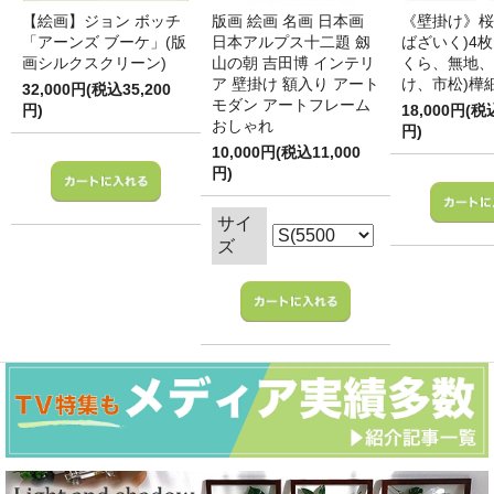
【絵画】ジョン ボッチ
版画 絵画 名画 日本画
《壁掛け》桜
「アーンズ ブーケ」(版
日本アルプス十二題 劔
ばざいく)4枚
画シルクスクリーン)
山の朝 吉田博 インテリ
くら、無地、
ア 壁掛け 額入り アート
け、市松)樺
32,000円(税込35,200
モダン アートフレーム
円)
18,000円(税
おしゃれ
円)
10,000円(税込11,000
円)
サイ
ズ