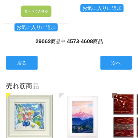
お気に入りに追加
お気に入りに追加
29062
4573
4608
商品中
-
商品
戻る
次へ
売れ筋商品