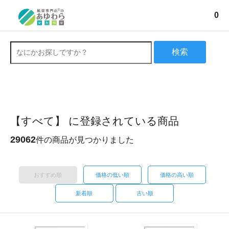
0
検索
【すべて】 に登録されている商品
29062
件の商品が見つかりました
おすすめ順
価格の低い順
価格の高い順
新着順
古い順