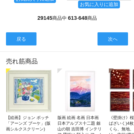
お気に入りに追加
29145
613
648
商品中
-
商品
戻る
次へ
売れ筋商品
【絵画】ジョン ボッチ
版画 絵画 名画 日本画
《壁掛け》桜
「アーンズ ブーケ」(版
日本アルプス十二題 劔
ばざいく)4枚
画シルクスクリーン)
山の朝 吉田博 インテリ
くら、無地、