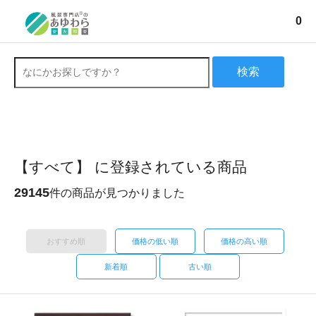
0
検索
【すべて】 に登録されている商品
29145
件の商品が見つかりました
おすすめ順
価格の低い順
価格の高い順
新着順
古い順