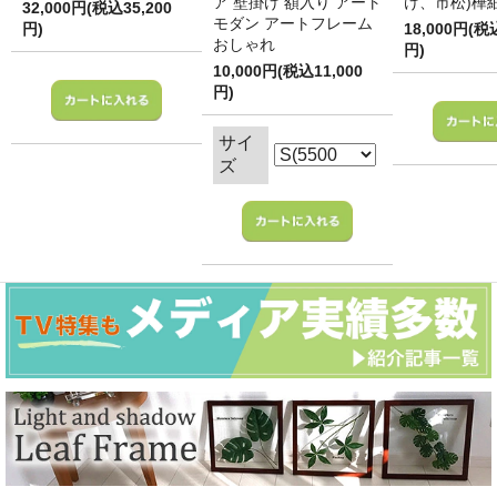
ア 壁掛け 額入り アート
け、市松)樺
32,000円(税込35,200
モダン アートフレーム
円)
18,000円(税
おしゃれ
円)
10,000円(税込11,000
円)
サイ
ズ