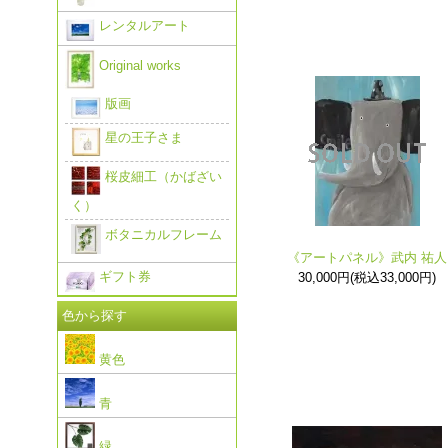
レンタルアート
Original works
版画
星の王子さま
桜皮細工（かばざい
く）
ボタニカルフレーム
《アートパネル》武内 祐人
ギフト券
30,000円(税込33,000円)
色から探す
黄色
青
緑