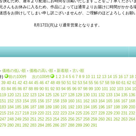
を挟むため、通常より配達にお時間を頂戴いたしますことをご了承ください
元さんもお休みに入るため、作品によっては通常よりお届けに時間がかかる
迷惑をお掛けしてしまい申し訳ございませんが、ご理解のほどよろしくお願
8月17日(月)より通常営業となります。
-
価格の低い順
-
価格の高い順
-
新着順
-
古い順
件)
前の100件
次の100件
1
2
3
4
5
6
7
8
9
10
11
12
13
14
15
16
17
18
39
40
41
42
43
44
45
46
47
48
49
50
51
52
53
54
55
56
57
58
59
60
61
62
6
83
84
85
86
87
88
89
90
91
92
93
94
95
96
97
98
99
100
101
102
103
104
1
119
120
121
122
123
124
125
126
127
128
129
130
131
132
133
134
135
136
151
152
153
154
155
156
157
158
159
160
161
162
163
164
165
166
167
168
183
184
185
186
187
188
189
190
191
192
193
194
195
196
197
198
199
200
215
216
217
218
219
220
221
222
223
224
225
226
227
228
229
230
231
232
247
248
249
250
251
252
253
254
255
256
257
258
259
260
261
262
263
264
279
280
281
282
283
284
285
286
287
288
289
290
291