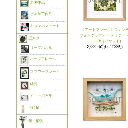
原画作品
ゲル加工作品
キャンバスアート
《アートフレーム》フレン
フォトグラフィー デイジー 
壁掛け
ート(ゆうパケット)
2,000円(税込2,200円)
リーフパネル
ハーブフレーム
フラワーフレーム
時計
アートパネル
掛け軸
花・植物