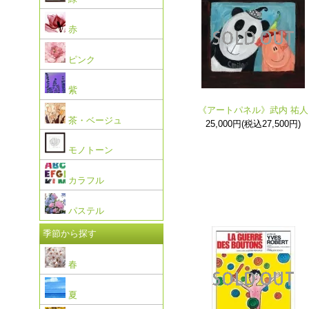
赤
ピンク
紫
《アートパネル》武内 祐人
茶・ベージュ
25,000円(税込27,500円)
モノトーン
カラフル
パステル
季節から探す
春
夏