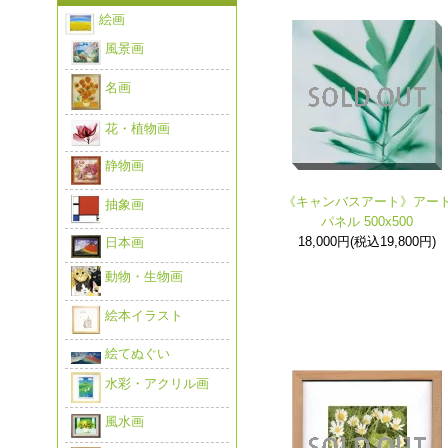
絵画
風景画
名画
花・植物画
静物画
《キャンバスアート》アー
抽象画
パネル 500x500
18,000円(税込19,800円)
日本画
動物・生物画
絵本イラスト
絵てぬぐい
水彩・アクリル画
風水画