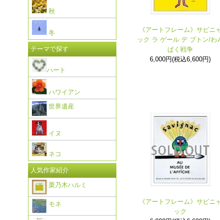
秋
《アートフレーム》サビニ
冬
ック ラ ゲール デ ブトン/わ
テーマで探す
ぱく戦争
6,000円(税込6,600円)
ハート
ハワイアン
世界遺産
イヌ
ネコ
人気作家紹介
栗乃木ハルミ
《アートフレーム》サビニ
モネ
ック