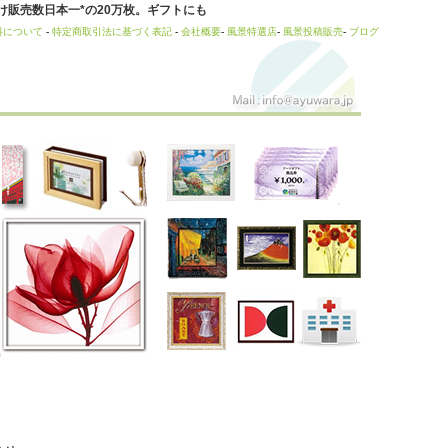
販売数日本一*の20万枚。ギフトにも
料について
-
特定商取引法に基づく表記
-
会社概要
-
風景特選店
-
風景投稿販売
-
ブログ