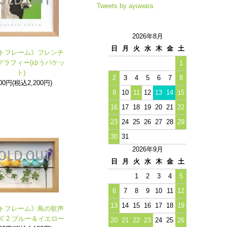
Tweets by ayuwara
2026年8月
日
月
火
水
木
金
土
トフレーム》フレンチ
グラフィー(ゆうパケッ
1
ト)
2
3
4
5
6
7
8
000円(税込2,200円)
9
10
11
12
13
14
15
16
17
18
19
20
21
22
23
24
25
26
27
28
29
30
31
2026年9月
日
月
火
水
木
金
土
1
2
3
4
5
6
7
8
9
10
11
12
13
14
15
16
17
18
19
トフレーム》鳥の歌声
ズ 2 ブルー＆イエロー
20
21
22
23
24
25
26