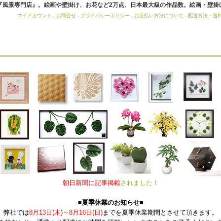
風景専門店』。絵画や壁掛け、お花など2万点、日本最大級の作品数。絵画・壁掛け
マイアカウント
-
お問合せ
-
プライバシーポリシー
-
お支払い方法について
-
配送方法・送
朝日新聞に記事掲載
されました！
■夏季休業のお知らせ■
弊社では
8月13日(木)～8月16日(日)
までを夏季休業期間とさせて頂きます。