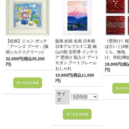
【絵画】ジョン ボッチ
版画 絵画 名画 日本画
《壁掛け》桜
「アーンズ ブーケ」(版
日本アルプス十二題 劔
ばざいく)4枚
画シルクスクリーン)
山の朝 吉田博 インテリ
くら、無地、
ア 壁掛け 額入り アート
け、市松)樺
32,000円(税込35,200
モダン アートフレーム
円)
18,000円(税
おしゃれ
円)
10,000円(税込11,000
円)
サイ
ズ