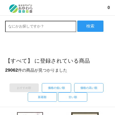
0
検索
【すべて】 に登録されている商品
29062
件の商品が見つかりました
おすすめ順
価格の低い順
価格の高い順
新着順
古い順